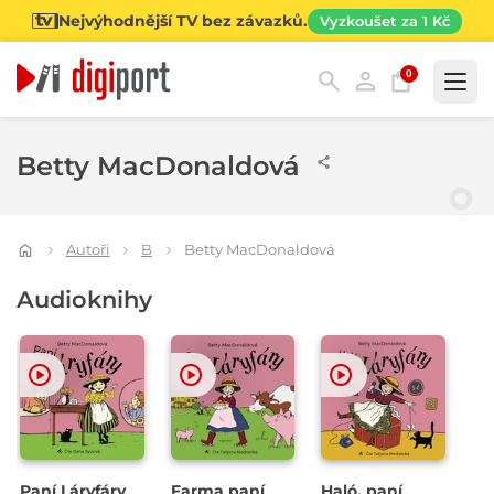
Nejvýhodnější TV bez závazků.
Vyzkoušet za 1 Kč
0
Kategorie
Betty MacDonaldová
Autoři
B
Betty MacDonaldová
Audioknihy
Paní Láryfáry
Farma paní
Haló, paní