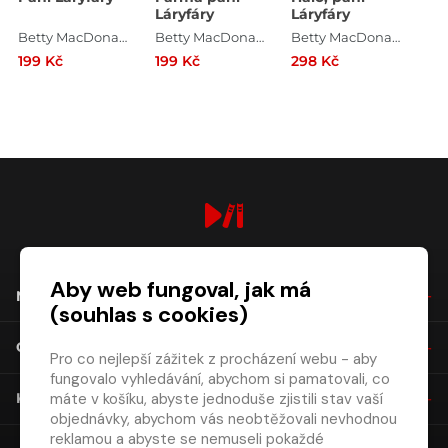
Láryfáry
Láryfáry
Betty MacDonaldová
Betty MacDonaldová
Betty MacDonaldová
199 Kč
199 Kč
298 Kč
digiport.cz © 2026
Aby web fungoval, jak má
NÁKUP
(souhlas s cookies)
O SPOLEČNOSTI
Pro co nejlepší zážitek z procházení webu - aby
fungovalo vyhledávání, abychom si pamatovali, co
máte v košíku, abyste jednoduše zjistili stav vaší
KONTAKT
objednávky, abychom vás neobtěžovali nevhodnou
reklamou a abyste se nemuseli pokaždé