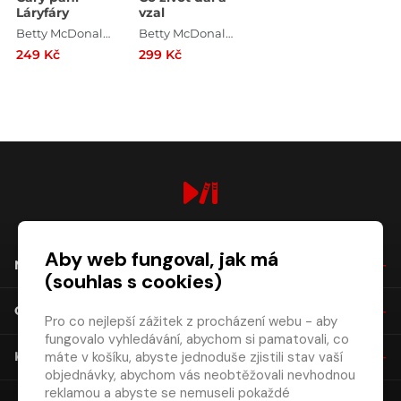
Láryfáry
vzal
Betty McDonaldová
Betty McDonaldová
249 Kč
299 Kč
digiport.cz © 2026
Aby web fungoval, jak má
NÁKUP
(souhlas s cookies)
O SPOLEČNOSTI
Pro co nejlepší zážitek z procházení webu - aby
fungovalo vyhledávání, abychom si pamatovali, co
máte v košíku, abyste jednoduše zjistili stav vaší
KONTAKT
objednávky, abychom vás neobtěžovali nevhodnou
reklamou a abyste se nemuseli pokaždé