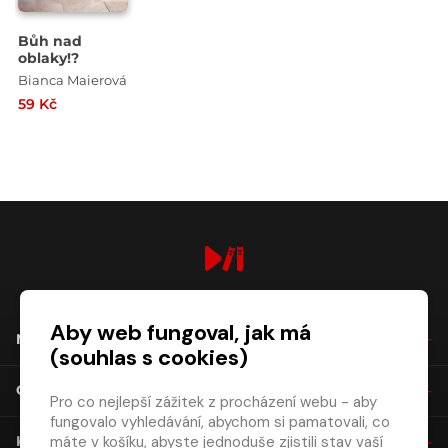
Bůh nad
oblaky!?
Bianca Maierová
59 Kč
digiport.cz © 2026
Aby web fungoval, jak má
NÁKUP
(souhlas s cookies)
O SPOLEČNOSTI
Pro co nejlepší zážitek z procházení webu - aby
fungovalo vyhledávání, abychom si pamatovali, co
máte v košíku, abyste jednoduše zjistili stav vaší
KONTAKT