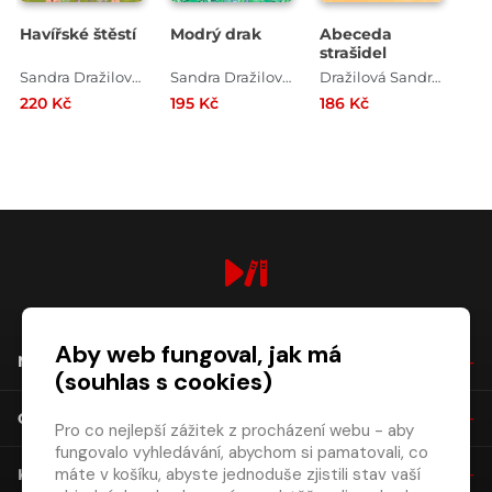
Havířské štěstí
Modrý drak
Abeceda
strašidel
Sandra Dražilová-Zlámalová , Bibi Hykl
Sandra Dražilová-Zlámalová , Bibi Hykl , Vojtěch Dražil
Dražilová Sandra Zlámalová , Bibi Hykl
220 Kč
195 Kč
186 Kč
digiport.cz © 2026
Aby web fungoval, jak má
NÁKUP
(souhlas s cookies)
O SPOLEČNOSTI
Pro co nejlepší zážitek z procházení webu - aby
fungovalo vyhledávání, abychom si pamatovali, co
máte v košíku, abyste jednoduše zjistili stav vaší
KONTAKT