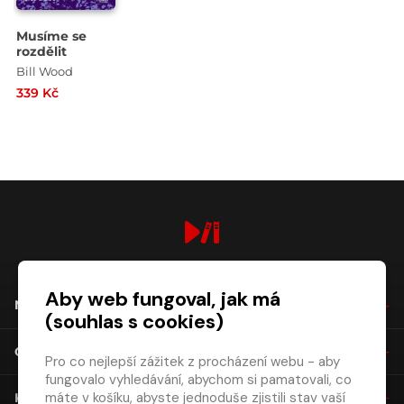
Musíme se
rozdělit
Bill Wood
339 Kč
digiport.cz © 2026
Aby web fungoval, jak má
NÁKUP
(souhlas s cookies)
O SPOLEČNOSTI
Pro co nejlepší zážitek z procházení webu - aby
fungovalo vyhledávání, abychom si pamatovali, co
máte v košíku, abyste jednoduše zjistili stav vaší
KONTAKT