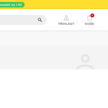
koušet za 1 Kč
0
PŘIHLÁSIT
KOŠÍK