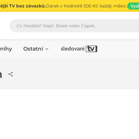
jší TV bez závazků.
Dárek v hodnotě 500 Kč každý měsíc.
Vyz
Vyhledávání
nihy
Ostatní
n