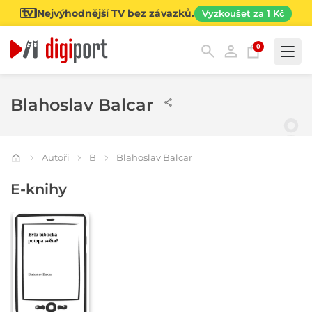
Nejvýhodnější TV bez závazků.
Vyzkoušet za 1 Kč
0
Kategorie
Blahoslav Balcar
Autoři
B
Blahoslav Balcar
E-knihy