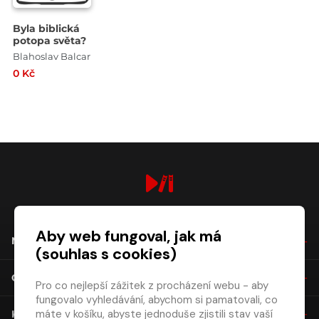
Byla biblická
potopa světa?
Blahoslav Balcar
0 Kč
digiport.cz © 2026
Aby web fungoval, jak má
NÁKUP
(souhlas s cookies)
O SPOLEČNOSTI
Pro co nejlepší zážitek z procházení webu - aby
fungovalo vyhledávání, abychom si pamatovali, co
máte v košíku, abyste jednoduše zjistili stav vaší
KONTAKT