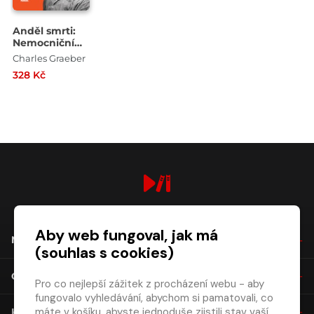
Anděl smrti:
Nemocniční
vrah Charles
Charles Graeber
Cullen
328 Kč
digiport.cz © 2026
Aby web fungoval, jak má
NÁKUP
(souhlas s cookies)
O SPOLEČNOSTI
Pro co nejlepší zážitek z procházení webu - aby
fungovalo vyhledávání, abychom si pamatovali, co
máte v košíku, abyste jednoduše zjistili stav vaší
KONTAKT