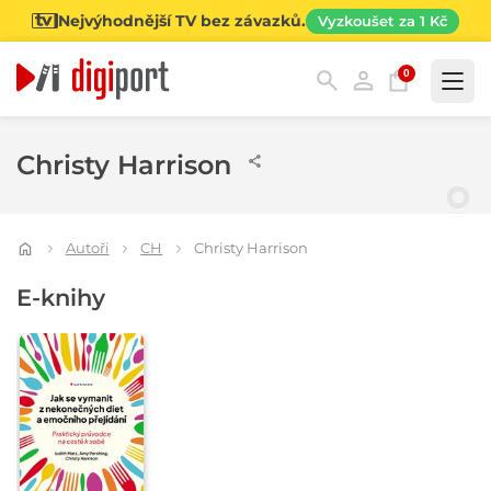
Nejvýhodnější TV bez závazků.
Vyzkoušet za 1 Kč
0
Kategorie
Christy Harrison
Autoři
CH
Christy Harrison
E-knihy