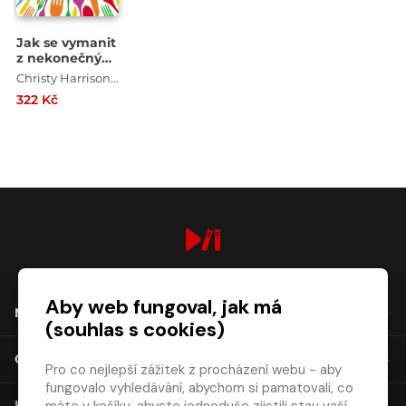
Jak se vymanit
z nekonečných
diet a
Christy Harrison , Judith Matz , Amy Pershing
emočního
322 Kč
přejídání -
Praktický
průvodce na
cestě k sobě
digiport.cz © 2026
Aby web fungoval, jak má
NÁKUP
(souhlas s cookies)
O SPOLEČNOSTI
Pro co nejlepší zážitek z procházení webu - aby
fungovalo vyhledávání, abychom si pamatovali, co
KONTAKT