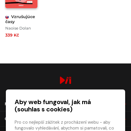
Vzrušujúce
časy
Naoise Dolan
339 Kč
digiport.cz © 2026
Aby web fungoval, jak má
NÁKUP
(souhlas s cookies)
O SPOLEČNOSTI
Pro co nejlepší zážitek z procházení webu - aby
fungovalo vyhledávání, abychom si pamatovali, co