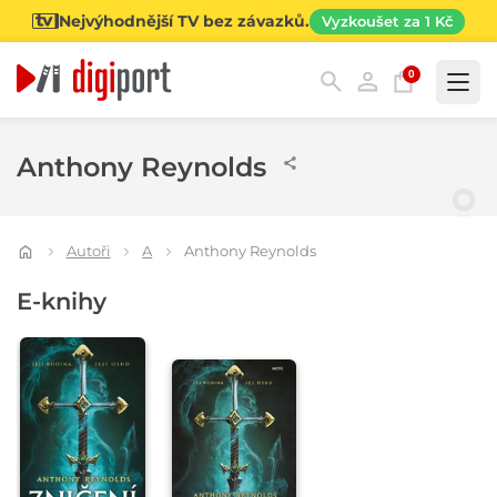
Nejvýhodnější TV bez závazků.
Vyzkoušet za 1 Kč
0
Kategorie
Anthony Reynolds
Autoři
A
Anthony Reynolds
E-knihy