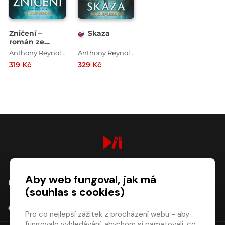
Zničení –
Skaza
román ze
světa League
Anthony Reynolds
Anthony Reynolds
of Legends
319 Kč
329 Kč
digiport.cz © 2026
Aby web fungoval, jak má
NÁKUP
(souhlas s cookies)
O SPOLEČNOSTI
Pro co nejlepší zážitek z procházení webu - aby
fungovalo vyhledávání, abychom si pamatovali, co