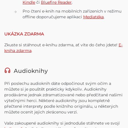
Kindle
či
Bluefire Reade‪r‬
.
Pro čtení e-knih na mobilních zařízeních v režimu
offline doporučujeme aplikaci
Mediatéka
.
UKÁZKA ZDARMA
Zkuste si stáhnout e-knihu zdarma, ať víte do čeho jdete!
E-
kniha zdarma
.
Audioknihy
Při poslechu audioknih dáte odpočinout svým očím a
můžete si je pouštět prakticky kdykoliv. Audioknihy
prodáváme jednak zdramatizované nebo předčítané našimi
výtečnými herci. Některé audioknihy jsou kompletně
přečtené interprety podle knižního originálu, u některých
můžete ocenit jejich zkrácenou verzi.
Vaše zakoupené audioknihy si jednoduše stáhnete ve svojí