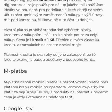
digiport.cz a lze je použít pro nákup jakéhokoli zboží. Jsou
ideální volbou např. pro podnikatele, kteří chtějí na svém
účtu zpřístupnit svým zaměstnanců nákupy a výši útraty
mít pod kontrolou, či libovolně tuto částku dobíjet.
Vlastní platba probíhá standardně výběrem platby
kreditem v nákupním košíku a lze platit pouze za celý
nákup. Cena je
1 kredit = 1 Kč
. Přehled o svém zůstatku
kreditu a transakcích naleznete v sekci moje.
Platnost kreditu je dva roky od jeho zakoupení, po té
kredity expirují a budou odečteny z bodového konta.
M-platba
M-platba neboli mobilní platba je bezhotovostní platba přes
platební bránu mobilního operátora. Pomocí m-platby lze
platit za nejrůznější služby a produkty na internetu, přičemž
cena je vždy účtována na telefonní tarif.
Google Pay