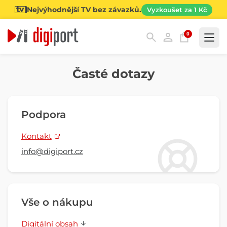
Nejvýhodnější TV bez závazků.
Vyzkoušet za 1 Kč
0
Kategorie
Časté dotazy
Podpora
Kontakt
info@digiport.cz
Vše o nákupu
Digitální obsah