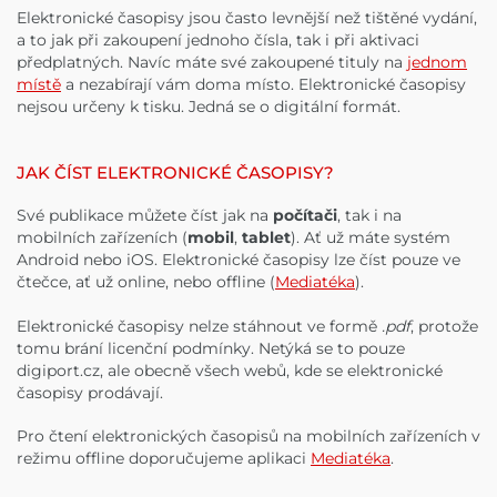
Elektronické časopisy jsou často levnější než tištěné vydání,
a to jak při zakoupení jednoho čísla, tak i při aktivaci
předplatných. Navíc máte své zakoupené tituly na
jednom
místě
a nezabírají vám doma místo. Elektronické časopisy
nejsou určeny k tisku. Jedná se o digitální formát.
JAK ČÍST ELEKTRONICKÉ ČASOPISY?
Své publikace můžete číst jak na
počítači
, tak i na
mobilních zařízeních (
mobil
,
tablet
). Ať už máte systém
Android nebo iOS. Elektronické časopisy lze číst pouze ve
čtečce, ať už online, nebo offline (
Mediatéka
).
Elektronické časopisy nelze stáhnout ve formě
.pdf
, protože
tomu brání licenční podmínky. Netýká se to pouze
digiport.cz, ale obecně všech webů, kde se elektronické
časopisy prodávají.
Pro čtení elektronických časopisů na mobilních zařízeních v
režimu offline doporučujeme aplikaci
Mediatéka
.