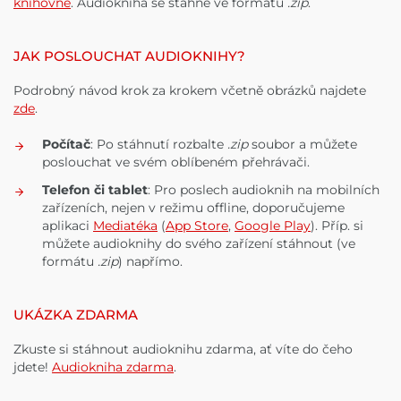
knihovně
. Audiokniha se stáhne ve formátu
.zip
.
JAK POSLOUCHAT AUDIOKNIHY?
Podrobný návod krok za krokem včetně obrázků najdete
zde
.
Počítač
: Po stáhnutí rozbalte
.zip
soubor a můžete
poslouchat ve svém oblíbeném přehrávači.
Telefon či tablet
: Pro poslech audioknih na mobilních
zařízeních, nejen v režimu offline, doporučujeme
aplikaci
Mediatéka
(
App Store
,
Google Play
). Příp. si
můžete audioknihy do svého zařízení stáhnout (ve
formátu
.zip
) napřímo.
UKÁZKA ZDARMA
Zkuste si stáhnout audioknihu zdarma, ať víte do čeho
jdete!
Audiokniha zdarma
.