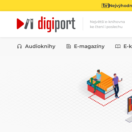
Nejvýhodně
Největší e-knihovna
ke čtení i poslechu
Kategorie
Audioknihy
E-magazíny
E-k