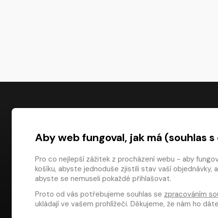
NÁKUP
Aby web fungoval, jak má (souhlas s
Časté dotazy
Platba
Pro co nejlepší zážitek z procházení webu - aby fungo
košíku, abyste jednoduše zjistili stav vaší objednávk
Obchodní pod
digiport.cz © 2026
abyste se nemuseli pokaždé přihlašovat.
Odstoupení od
Proto od vás potřebujeme souhlas se
zpracováním so
Dárkové pouka
ukládají ve vašem prohlížeči. Děkujeme, že nám ho dá
Aplikace Media