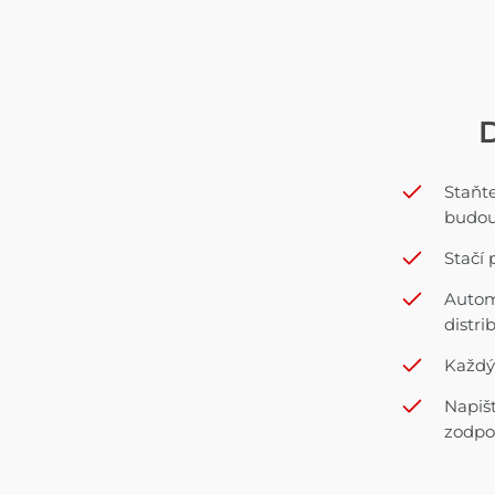
D
Staňte
budou
Stačí 
Automa
distr
Každý
Napiš
zodpov