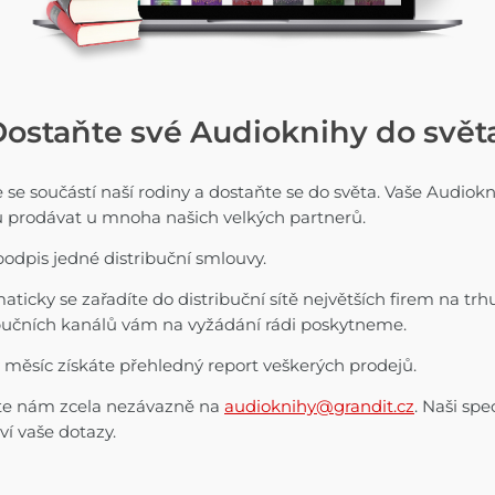
ostaňte své Audioknihy do svět
 se součástí naší rodiny a dostaňte se do světa. Vaše Audiokn
 prodávat u mnoha našich velkých partnerů.
podpis jedné distribuční smlouvy.
ticky se zařadíte do distribuční sítě největších firem na tr
ibučních kanálů vám na vyžádání rádi poskytneme.
 měsíc získáte přehledný report veškerých prodejů.
te nám zcela nezávazně na
audioknihy@grandit.cz
. Naši spe
í vaše dotazy.