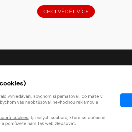
CHCI VĚDĚT VÍCE
O SPOLEČNOSTI
 cookies)
O nás
Kontakty
valo vyhledávání, abychom si pamatovali, co máte v
y, abychom vás neobtěžovali nevhodnou reklamou a
mínky
Články
 smlouvy
Pro vydavatele
uborů cookies
, tj. malých souborů, které se dočasně
zy
Pro firmy
te a pomůžete nám tak web zlepšovat.
téka
Osobní údaje
|
Cookies