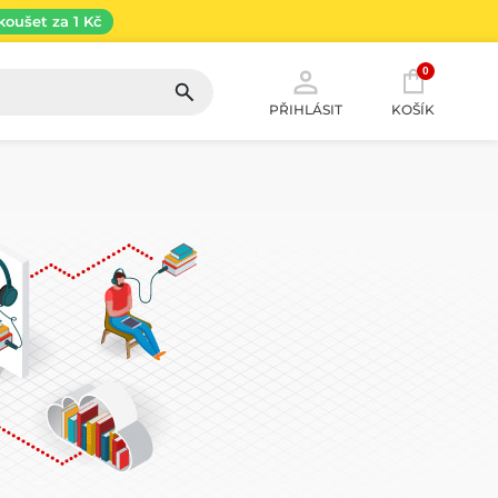
koušet za 1 Kč
0
PŘIHLÁSIT
KOŠÍK