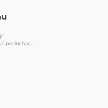
hu
ší.
vé posluchače.