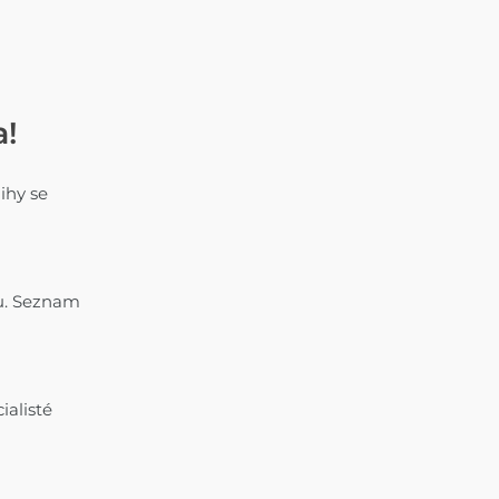
a!
ihy se
hu. Seznam
cialisté