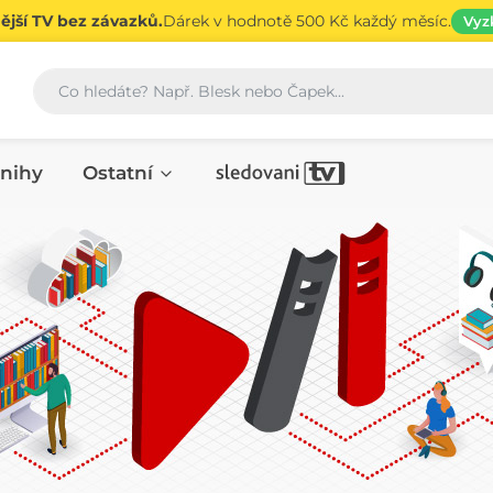
jší TV bez závazků.
Dárek v hodnotě 500 Kč každý měsíc.
Vyz
Vyhledávání
nihy
Ostatní