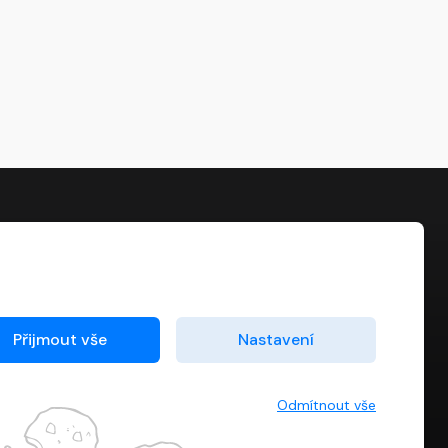
KONTAKT
info@digiport.cz
Přijmout vše
Nastavení
Odmítnout vše