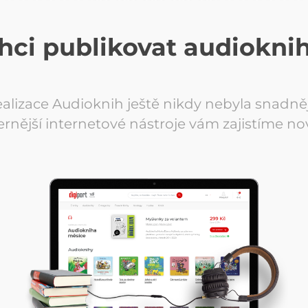
hci publikovat audiokni
alizace Audioknih ještě nikdy nebyla snadněj
rnější internetové nástroje vám zajistíme no