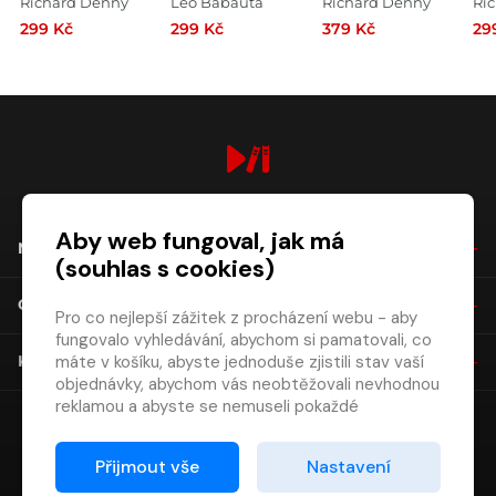
Richard Denny
Leo Babauta
Richard Denny
Ri
299 Kč
299 Kč
379 Kč
29
digiport.cz © 2026
Aby web fungoval, jak má
NÁKUP
(souhlas s cookies)
O SPOLEČNOSTI
Pro co nejlepší zážitek z procházení webu - aby
fungovalo vyhledávání, abychom si pamatovali, co
máte v košíku, abyste jednoduše zjistili stav vaší
KONTAKT
objednávky, abychom vás neobtěžovali nevhodnou
reklamou a abyste se nemuseli pokaždé
přihlašovat.
Proto od vás potřebujeme souhlas se
Přijmout vše
Nastavení
zpracováním souborů cookies
, tj. malých souborů,