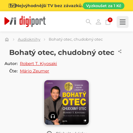
Nejvýhodnější TV bez závazků.
Vyzkoušet za 1 Kč
0
Kategorie
Audioknihy
Bohatý otec, chudobný otec
AUDIOKNIHA
Bohatý otec, chudobný otec
Autor:
Robert T. Kiyosaki
Čte:
Mário Zeumer