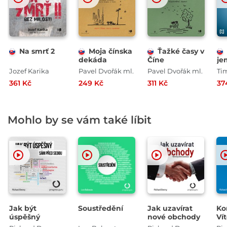
Na smrť 2
Moja čínska
Ťažké časy v
dekáda
Číne
je
Jozef Karika
Pavel Dvořák ml.
Pavel Dvořák ml.
Ti
361 Kč
249 Kč
311 Kč
37
Mohlo by se vám také líbit
Jak být
Soustředění
Jak uzavírat
Ko
úspěšný
nové obchody
Vít