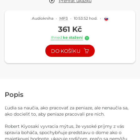
Přehrát
ukázku
Audiokniha
·
MP3
·
10:53:52 hod.
·
361 Kč
Ihned
ke stažení
?
DO KOŠÍKU
Popis
Ľudia sa naučia, ako pracovať za peniaze, ale nenaučia sa,
ako docieliť to, aby peniaze pracovali pre nich.
Robert Kiyosaki vyvracia mýtus, že vysoké príjmy z vás
spravia boháča, spochybňuje predstavu o dome ako o
majetkovej hodnote, ukazuje rodičom, prečo sa nemôžu