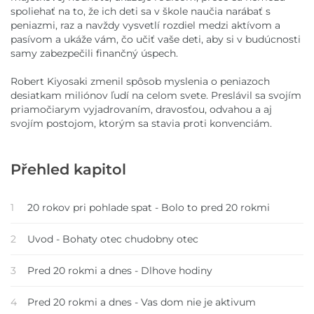
spoliehať na to, že ich deti sa v škole naučia narábať s
peniazmi, raz a navždy vysvetlí rozdiel medzi aktívom a
pasívom a ukáže vám, čo učiť vaše deti, aby si v budúcnosti
samy zabezpečili finančný úspech.
Robert Kiyosaki zmenil spôsob myslenia o peniazoch
desiatkam miliónov ľudí na celom svete. Preslávil sa svojím
priamočiarym vyjadrovaním, dravosťou, odvahou a aj
svojím postojom, ktorým sa stavia proti konvenciám.
Přehled kapitol
1
20 rokov pri pohlade spat - Bolo to pred 20 rokmi
2
Uvod - Bohaty otec chudobny otec
3
Pred 20 rokmi a dnes - Dlhove hodiny
4
Pred 20 rokmi a dnes - Vas dom nie je aktivum