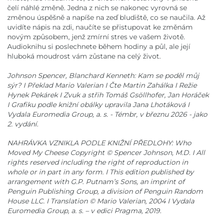
čelí náhlé změně. Jedna z nich se nakonec vyrovná se
změnou úspěšně a napíše na zeď bludiště, co se naučila. Až
uvidíte nápis na zdi, naučíte se přistupovat ke změnám
novým způsobem, jenž zmírní stres ve vašem životě.
Audioknihu si poslechnete během hodiny a půl, ale její
hluboká moudrost vám zůstane na celý život.
Johnson Spencer, Blanchard Kenneth: Kam se poděl můj
sýr? I Překlad Mario Valerian I Čte Martin Zahálka I Režie
Hynek Pekárek I Zvuk a střih Tomáš Gsöllhofer, Jan Horáček
I Grafiku podle knižní obálky upravila Jana Lhotáková I
Vydala Euromedia Group, a. s. - Témbr, v březnu 2026 - jako
2. vydání.
NAHRÁVKA VZNIKLA PODLE KNIŽNÍ PŘEDLOHY: Who
Moved My Cheese Copyright © Spencer Johnson, M.D. I All
rights reserved including the right of reproduction in
whole or in part in any form. I This edition published by
arrangement with G.P. Putnam’s Sons, an imprint of
Penguin Publishing Group, a division of Penguin Random
House LLC. I Translation © Mario Valerian, 2004 I Vydala
Euromedia Group, a. s. – v edici Pragma, 2019.