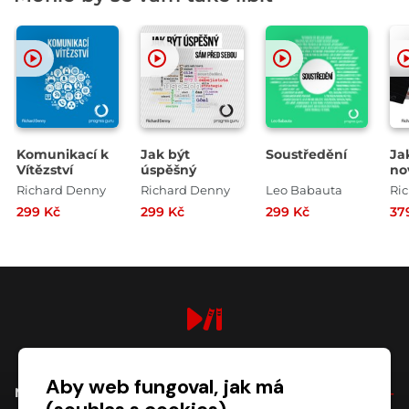
Komunikací k
Jak být
Soustředění
Ja
Vítězství
úspěšný
no
Richard Denny
Richard Denny
Leo Babauta
Ri
299 Kč
299 Kč
299 Kč
37
digiport.cz © 2026
Aby web fungoval, jak má
NÁKUP