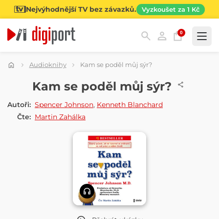
Nejvýhodnější TV bez závazků.
Vyzkoušet za 1 Kč
0
Kategorie
Audioknihy
Kam se poděl můj sýr?
AUDIOKNIHA
Kam se poděl můj sýr?
Autoři:
Spencer Johnson
,
Kenneth Blanchard
Čte:
Martin Zahálka