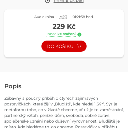
Přehrát
ukázku
Audiokniha
·
MP3
·
01:21:58 hod.
229 Kč
Ihned
ke stažení
?
DO KOŠÍKU
Popis
Zábavný a poučný příběh o čtyřech zajímavých
postavičkách, které žijí v ,Bludišti‘, kde hledají ,Sýr‘. Sýr je
metaforou toho, co v životě chceme, ať už je to zaměstnání,
partnerský vztah, peníze, dům, svoboda, dobré zdraví,
společenské uznání nebo duševní vyrovnanost. Bludiště je
místo, kde hledáme to, co chceme. Postavičky v příběhu