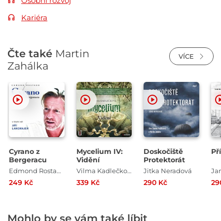
Osobní rozvoj
Kariéra
Čte také
Martin
VÍCE
Zahálka
Cyrano z
Mycelium IV:
Doskočiště
Př
Bergeracu
Vidění
Protektorát
Edmond Rostand
Vilma Kadlečková
Jitka Neradová
Ja
249 Kč
339 Kč
290 Kč
29
Mohlo by se vám také líbit