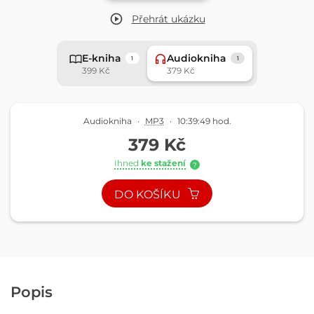
Přehrát
ukázku
E-kniha
Audiokniha
1
1
399 Kč
379 Kč
Audiokniha
·
MP3
·
10:39:49 hod.
379 Kč
Ihned
ke stažení
?
DO KOŠÍKU
Popis