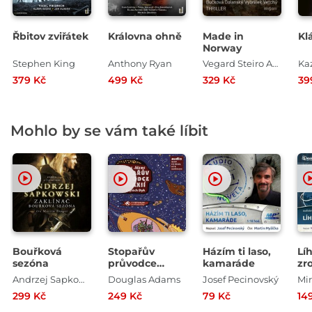
Řbitov zviřátek
Královna ohně
Made in
Kl
Norway
Stephen King
Anthony Ryan
Vegard Steiro Amundsen
Ka
379 Kč
499 Kč
329 Kč
39
Mohlo by se vám také líbit
Bouřková
Stopařův
Házím ti laso,
Líh
sezóna
průvodce
kamaráde
zr
galaxií
Pr
Andrzej Sapkowski
Douglas Adams
Josef Pecinovský
299 Kč
249 Kč
79 Kč
14