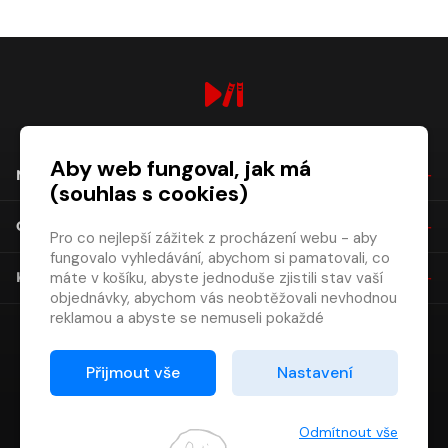
digiport.cz © 2026
Aby web fungoval, jak má
NÁKUP
(souhlas s cookies)
O SPOLEČNOSTI
Pro co nejlepší zážitek z procházení webu - aby
fungovalo vyhledávání, abychom si pamatovali, co
máte v košíku, abyste jednoduše zjistili stav vaší
KONTAKT
objednávky, abychom vás neobtěžovali nevhodnou
reklamou a abyste se nemuseli pokaždé
přihlašovat.
Proto od vás potřebujeme souhlas se
Přijmout vše
Nastavení
zpracováním souborů cookies
, tj. malých souborů,
které se dočasně ukládají ve vašem prohlížeči.
Děkujeme, že nám ho dáte a pomůžete nám tak
Odmítnout vše