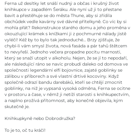
Ferna už desítky let snáší nudný a občas i krušný život
knihkupce v zapadlém Šeráku. Ale nyní už ji to přestane
bavit a přestěhuje se do města Thune, aby si zřídila
obchůdek vedle kavárny své dávné přítelkyně. Co víc by si
mohla přát? Rekonstrukce starého domu a jeho proměna v
okouzlující krámek s knížkami ji z pochmurné nálady jistě
vyléčí! Kéž by to bylo tak jednoduché… Brzy zjišťuje, že
chybí-li vám smysl života, nová fasáda a pár tahů štětcem
to nevyřeší. Jednoho večera propadne pocitu marnosti,
který se snaží utopit v alkoholu. Nejen, že se jí to nepodaří,
ale následující ráno se navíc probudí daleko od domova ve
společnosti legendární elfí bojovnice, zajaté goblinky se
zálibou v příborech a své vlastní drtivé kocoviny. Když
společně odrazí bandu darebáků, kteří se chtějí zmocnit
goblinky, na niž je vypsaná vysoká odměna, Ferna se ocitne
v prostoru a čase, v němž ji netíží starosti s knihkupectvím,
a naplno prožívá přítomnost, aby konečně objevila, kým
skutečně je.
Knihkupkyně nebo Dobrodružka?
To je to, oč tu kráčí!