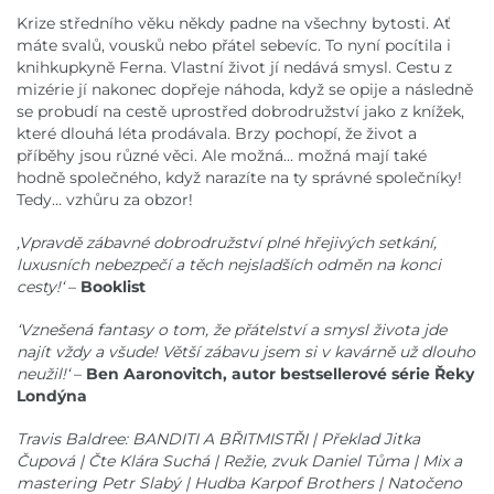
Krize středního věku někdy padne na všechny bytosti. Ať
máte svalů, vousků nebo přátel sebevíc. To nyní pocítila i
knihkupkyně Ferna. Vlastní život jí nedává smysl. Cestu z
mizérie jí nakonec dopřeje náhoda, když se opije a následně
se probudí na cestě uprostřed dobrodružství jako z knížek,
které dlouhá léta prodávala. Brzy pochopí, že život a
příběhy jsou různé věci. Ale možná… možná mají také
hodně společného, když narazíte na ty správné společníky!
Tedy… vzhůru za obzor!
,Vpravdě zábavné dobrodružství plné hřejivých setkání,
luxusních nebezpečí a těch nejsladších odměn na konci
cesty!‘
–
Booklist
‘Vznešená fantasy o tom, že přátelství a smysl života jde
najít vždy a všude! Větší zábavu jsem si v kavárně už dlouho
neužil!‘
–
Ben Aaronovitch, autor bestsellerové série Řeky
Londýna
Travis Baldree: BANDITI A BŘITMISTŘI | Překlad Jitka
Čupová | Čte Klára Suchá | Režie, zvuk Daniel Tůma | Mix a
mastering Petr Slabý | Hudba Karpof Brothers | Natočeno