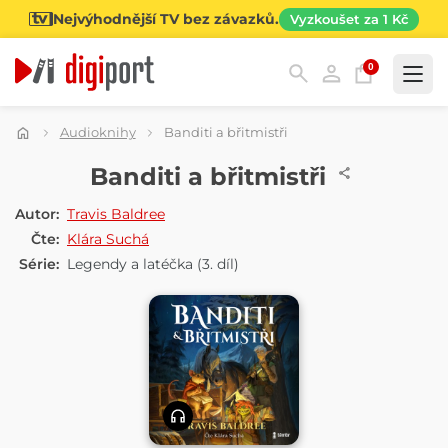
Nejvýhodnější TV bez závazků.
Vyzkoušet za 1 Kč
0
Kategorie
Audioknihy
Banditi a břitmistři
AUDIOKNIHA
Banditi a břitmistři
Autor:
Travis Baldree
Čte:
Klára Suchá
Série:
Legendy a latéčka
(3. díl)