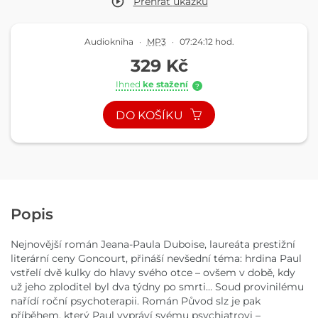
Přehrát
ukázku
Audiokniha
·
MP3
·
07:24:12 hod.
329 Kč
Ihned
ke stažení
?
DO KOŠÍKU
Popis
Nejnovější román Jeana-Paula Duboise, laureáta prestižní
literární ceny Goncourt, přináší nevšední téma: hrdina Paul
vstřelí dvě kulky do hlavy svého otce – ovšem v době, kdy
už jeho zploditel byl dva týdny po smrti… Soud provinilému
nařídí roční psychoterapii. Román Původ slz je pak
příběhem, který Paul vypráví svému psychiatrovi –