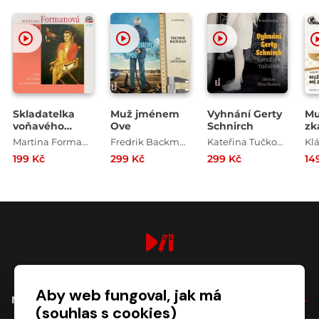
Skladatelka
Muž jménem
Vyhnání Gerty
Mu
voňavého
Ove
Schnirch
zka
prádla
Martina Formanová
Fredrik Backman
Kateřina Tučková
Kl
199 Kč
299 Kč
299 Kč
14
digiport.cz © 2026
Aby web fungoval, jak má
NÁKUP
(souhlas s cookies)