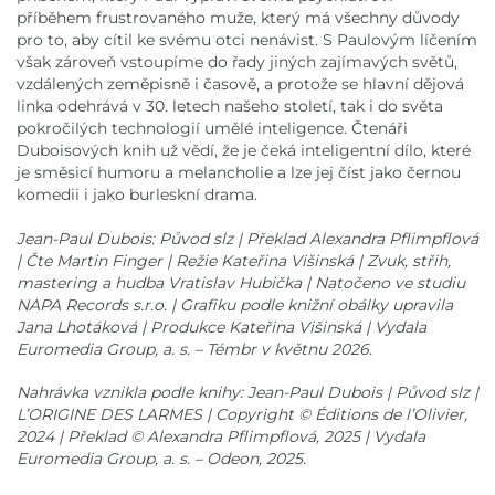
příběhem frustrovaného muže, který má všechny důvody
pro to, aby cítil ke svému otci nenávist. S Paulovým líčením
však zároveň vstoupíme do řady jiných zajímavých světů,
vzdálených zeměpisně i časově, a protože se hlavní dějová
linka odehrává v 30. letech našeho století, tak i do světa
pokročilých technologií umělé inteligence. Čtenáři
Duboisových knih už vědí, že je čeká inteligentní dílo, které
je směsicí humoru a melancholie a lze jej číst jako černou
komedii i jako burleskní drama.
Jean-Paul Dubois: Původ slz | Překlad Alexandra Pflimpflová
| Čte Martin Finger | Režie Kateřina Višinská | Zvuk, střih,
mastering a hudba Vratislav Hubička | Natočeno ve studiu
NAPA Records s.r.o. | Grafiku podle knižní obálky upravila
Jana Lhotáková | Produkce Kateřina Višinská | Vydala
Euromedia Group, a. s. – Témbr v květnu 2026.
Nahrávka vznikla podle knihy: Jean-Paul Dubois | Původ slz |
L’ORIGINE DES LARMES | Copyright © Éditions de l’Olivier,
2024 | Překlad © Alexandra Pflimpflová, 2025 | Vydala
Euromedia Group, a. s. – Odeon, 2025.