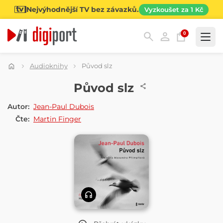
Nejvýhodnější TV bez závazků.
Vyzkoušet za 1 Kč
0
Kategorie
Audioknihy
Původ slz
AUDIOKNIHA
Původ slz
Autor:
Jean-Paul Dubois
Čte:
Martin Finger