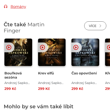
Romány
Čte také
Martin
VÍCE
Finger
Bouřková
Krev elfů
Čas opovržení
Kř
sezóna
Andrzej Sapkowski
Andrzej Sapkowski
Andrzej Sapkowski
299 Kč
299 Kč
299 Kč
29
Mohlo by se vám také líbit