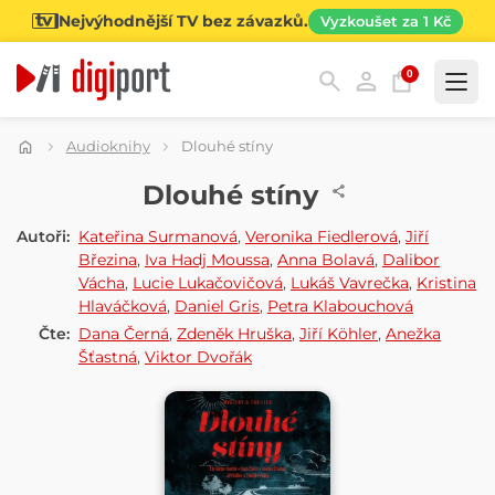
Nejvýhodnější TV bez závazků.
Vyzkoušet za 1 Kč
0
Kategorie
Audioknihy
Dlouhé stíny
AUDIOKNIHA
Dlouhé stíny
Autoři:
Kateřina Surmanová
,
Veronika Fiedlerová
,
Jiří
Březina
,
Iva Hadj Moussa
,
Anna Bolavá
,
Dalibor
Vácha
,
Lucie Lukačovičová
,
Lukáš Vavrečka
,
Kristina
Hlaváčková
,
Daniel Gris
,
Petra Klabouchová
Čte:
Dana Černá
,
Zdeněk Hruška
,
Jiří Köhler
,
Anežka
Šťastná
,
Viktor Dvořák