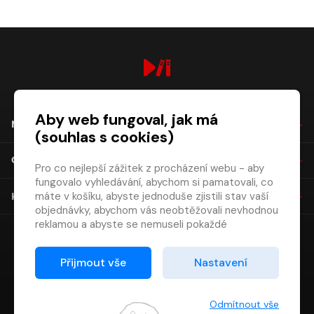
digiport.cz © 2026
Aby web fungoval, jak má
NÁKUP
(souhlas s cookies)
O SPOLEČNOSTI
Pro co nejlepší zážitek z procházení webu - aby
fungovalo vyhledávání, abychom si pamatovali, co
máte v košíku, abyste jednoduše zjistili stav vaší
KONTAKT
objednávky, abychom vás neobtěžovali nevhodnou
reklamou a abyste se nemuseli pokaždé
přihlašovat.
Proto od vás potřebujeme souhlas se
Přijmout vše
Nastavení
zpracováním souborů cookies
, tj. malých souborů,
které se dočasně ukládají ve vašem prohlížeči.
Děkujeme, že nám ho dáte a pomůžete nám tak
Odmítnout vše