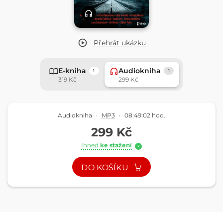
Přehrát
ukázku
E-kniha
Audiokniha
1
1
319 Kč
299 Kč
Audiokniha
·
MP3
·
08:49:02 hod.
299 Kč
Ihned
ke stažení
?
DO KOŠÍKU