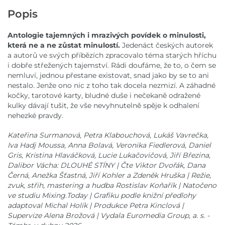
Popis
Antologie tajemných i mrazivých povídek o minulosti,
která ne a ne zůstat minulostí.
Jedenáct českých autorek
a autorů ve svých příbězích zpracovalo téma starých hříchu
i dobře střežených tajemství. Rádi doufáme, že to, o čem se
nemluví, jednou přestane existovat, snad jako by se to ani
nestalo. Jenže ono nic z toho tak docela nezmizí. A záhadné
kočky, tarotové karty, bludné duše i nečekaně odražené
kulky dávají tušit, že vše nevyhnutelně spěje k odhalení
nehezké pravdy.
Kateřina Surmanová, Petra Klabouchová, Lukáš Vavrečka,
Iva Hadj Moussa, Anna Bolavá, Veronika Fiedlerová, Daniel
Gris, Kristina Hlaváčková, Lucie Lukačovičová, Jiří Březina,
Dalibor Vácha: DLOUHÉ STÍNY | Čte Viktor Dvořák, Dana
Černá, Anežka Šťastná, Jiří Kohler a Zdeněk Hruška | Režie,
zvuk, střih, mastering a hudba Rostislav Koňařík | Natočeno
ve studiu Mixing.Today | Grafiku podle knižní předlohy
adaptoval Michal Holík | Produkce Petra Kinclová |
Supervize Alena Brožová | Vydala Euromedia Group, a. s. -