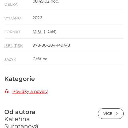
08:49:02 hod.
DÉLKA
2026
VYDÁNO
MP3
(1 GiB)
FORMÁT
978-80-284-1494-8
ISBN TISK
Čeština
JAZYK
Kategorie
Povídky a novely
Od autora
VÍCE
Kateřina
Surmanová