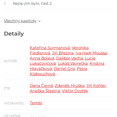
5
Nejlíp jim bylo, část 2
Všechny kapitoly
Detaily
Kateřina Surmanová
Veronika
,
Fiedlerová
Jiří Březina
Iva Hadj Moussa
,
,
,
Anna Bolavá
Dalibor Vácha
Lucie
,
,
AUTOŘI
Lukačovičová
Lukáš Vavrečka
Kristina
,
,
Hlaváčková
Daniel Gris
Petra
,
,
Klabouchová
Dana Černá
Zdeněk Hruška
Jiří Köhler
,
,
,
ČTE
Anežka Šťastná
Viktor Dvořák
,
Tembr
VYDAVATEL
CELKOVÁ