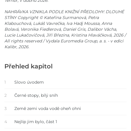
Témbr, v dubnu 2026.
NAHRÁVKA VZNIKLA PODLE KNIŽNÍ PŘEDLOHY: DLOUHÉ
STÍNY Copyright © Kateřina Surmanová, Petra
Klabouchová, Lukáš Vavrečka, Iva Hadj Moussa, Anna
Bolavá, Veronika Fiedlerová, Daniel Gris, Dalibor Vácha,
Lucie Lukačovičová, Jiří Březina, Kristina Hlaváčková, 2026 /
All rights reserved / Vydala Euromedia Group, a. s. - v edici
Kalibr, 2026.
Přehled kapitol
1
Slovo úvodem
2
Černé stopy, bílý sníh
3
Země zemi voda vodě oheň ohni
4
Nejlíp jim bylo, část 1