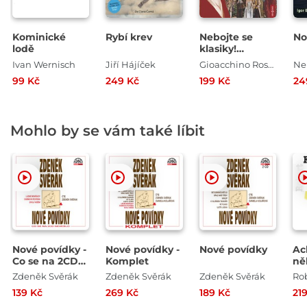
Kominické
Rybí krev
Nebojte se
No
lodě
klasiky!
Hudební škola
Ivan Wernisch
Jiří Hájíček
Gioacchino Rossini
Ne
13 - Lazebník
99 Kč
249 Kč
199 Kč
24
sevillský
Mohlo by se vám také líbit
Nové povídky -
Nové povídky -
Nové povídky
Ac
Co se na 2CD
Komplet
ně
nevešlo
po
Zdeněk Svěrák
Zdeněk Svěrák
Zdeněk Svěrák
Ro
ob
139 Kč
269 Kč
189 Kč
21
le