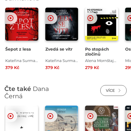
Šepot z lesa
Zvedá se vítr
Po stopách
Os
zločinů
Kateřina Surmanová
Kateřina Surmanová
Alena Mornštajnová , Jakuba Katalpa , David Urban , Bianca Bellová , Marek Epstein , Martin Goffa , Ondřej Neff , Kristýna Trpková , Markéta Hejkalová , Kateřina Surmanová , Stanislav Beran , Petr Bým
379 Kč
379 Kč
279 Kč
29
Čte také
Dana
VÍCE
Černá