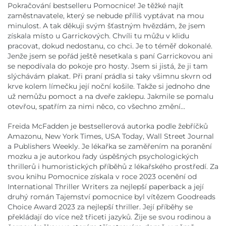
Pokračování bestselleru Pomocnice! Je těžké najít
zaměstnavatele, který se nebude příliš vyptávat na mou
minulost. A tak děkuji svým šťastným hvězdám, že jsem
získala místo u Garrickových. Chvíli tu můžu v klidu
pracovat, dokud nedostanu, co chci. Je to téměř dokonalé.
Jenže jsem se pořád ještě nesetkala s paní Garrickovou ani
se nepodívala do pokoje pro hosty. Jsem si jistá, že ji tam
slýchávám plakat. Při praní prádla si taky všimnu skvrn od
krve kolem límečku její noční košile. Takže si jednoho dne
už nemůžu pomoct a na dveře zaklepu. Jakmile se pomalu
otevřou, spatřím za nimi něco, co všechno změní…
Freida McFadden je bestsellerová autorka podle žebříčků
Amazonu, New York Times, USA Today, Wall Street Journal
a Publishers Weekly. Je lékařka se zaměřením na poranění
mozku a je autorkou řady úspěšných psychologických
thrillerů i humoristických příběhů z lékařského prostředí. Za
svou knihu Pomocnice získala v roce 2023 ocenění od
International Thriller Writers za nejlepší paperback a její
druhý román Tajemství pomocnice byl vítězem Goodreads
Choice Award 2023 za nejlepší thriller. Její příběhy se
překládají do více než třiceti jazyků. Žije se svou rodinou a