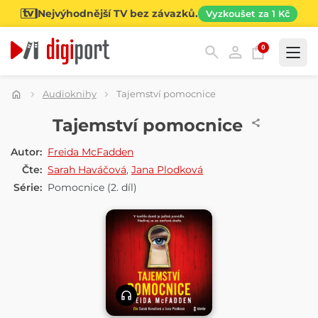
Nejvýhodnější TV bez závazků.
Vyzkoušet za 1 Kč
0
Kategorie
Audioknihy
Tajemství pomocnice
AUDIOKNIHA
Tajemství pomocnice
Autor:
Freida McFadden
Čte:
Sarah Haváčová
,
Jana Plodková
Série:
Pomocnice
(2. díl)