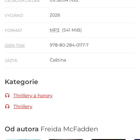
CELKOVÁ DÉLKA
2026
VYDÁNO
MP3
(541 MiB)
FORMÁT
978-80-284-0117-7
ISBN TISK
Čeština
JAZYK
Kategorie
Thrillery a horory
Thrillery
Od autora
Freida McFadden