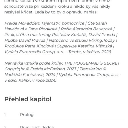
černou kočkou ve starém třípatrovém domě, v němž
schodiště vrže při každém kroku a nikdo by vás nikdy
neslyšel křičet. Leda by to bylo opravdu nahlas.
Freida McFadden: Tajemství pomocnice | Čte Sarah
Haváčová a Jana Plodková | Režie Alexandra Bauerová |
Zvuk, střih a mastering Rostislav Koňařík, David Pravda |
Hudba David Pravda | Natočeno ve studiu Mixing.Today |
Produkce Petra Kinclová | Supervize Kateřina Višínská |
Vydala Euromedia Group, a. s. – Témbr, v květnu 2026
Nahrávka vznikla podle knihy: THE HOUSEMAID’S SECRET
Copyright © Freida McFadden, 2023 | Translation ©
Naděžda Funioková, 2024 | Vydala Euromedia Group, a. s. -
v edici Kalibr, v roce 2024.
Přehled kapitol
1
Prolog
2
První část, Jedna