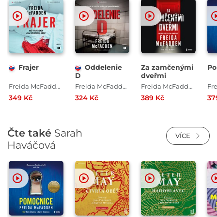
Frajer
Oddelenie
Za zamčenými
Po
D
dveřmi
Freida McFadden
Freida McFadden
Freida McFadden
349 Kč
324 Kč
389 Kč
37
Čte také
Sarah
VÍCE
Haváčová