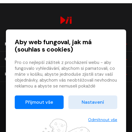
digiport.cz © 2026
Aby web fungoval, jak má
NÁKUP
(souhlas s cookies)
O SPOLEČNOSTI
Pro co nejlepší zážitek z procházení webu - aby
fungovalo vyhledávání, abychom si pamatovali, co
máte v košíku, abyste jednoduše zjistili stav vaší
KONTAKT
objednávky, abychom vás neobtěžovali nevhodnou
reklamou a abyste se nemuseli pokaždé
přihlašovat.
Proto od vás potřebujeme souhlas se
Přijmout vše
Nastavení
zpracováním souborů cookies
, tj. malých souborů,
které se dočasně ukládají ve vašem prohlížeči.
Děkujeme, že nám ho dáte a pomůžete nám tak
Odmítnout vše
web zlepšovat.