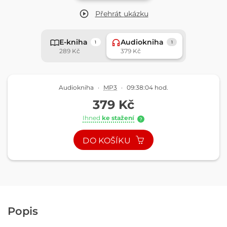
Přehrát
ukázku
E-kniha
Audiokniha
1
1
289 Kč
379 Kč
Audiokniha
·
MP3
·
09:38:04 hod.
379 Kč
Ihned
ke stažení
?
DO KOŠÍKU
Popis