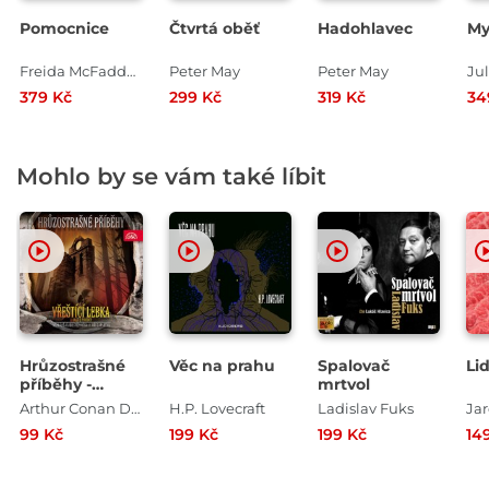
Pomocnice
Čtvrtá oběť
Hadohlavec
My
Freida McFadden
Peter May
Peter May
379 Kč
299 Kč
319 Kč
34
Mohlo by se vám také líbit
Hrůzostrašné
Věc na prahu
Spalovač
Li
příběhy -
mrtvol
Vřeštící lebka
Arthur Conan Doyle
H.P. Lovecraft
Ladislav Fuks
Jar
99 Kč
199 Kč
199 Kč
14