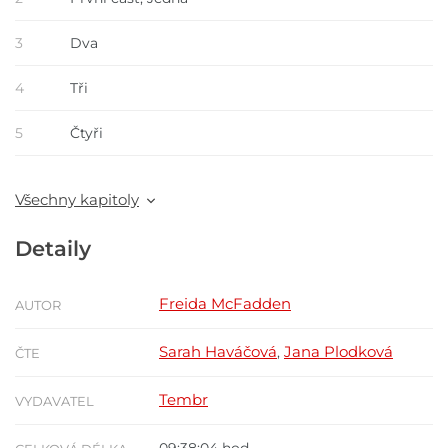
3
Dva
4
Tři
5
Čtyři
Všechny kapitoly
Detaily
Freida McFadden
AUTOR
Sarah Haváčová
Jana Plodková
,
ČTE
Tembr
VYDAVATEL
09:38:04 hod.