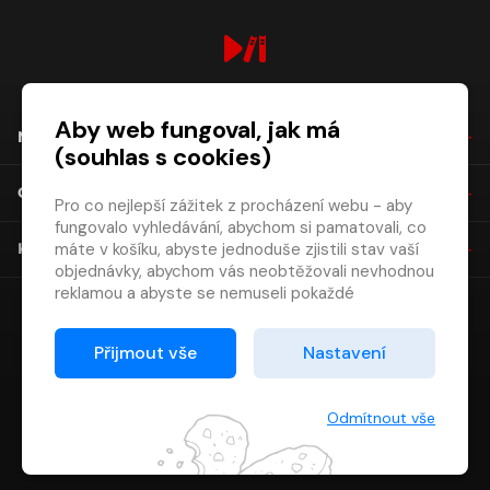
digiport.cz © 2026
Aby web fungoval, jak má
NÁKUP
(souhlas s cookies)
O SPOLEČNOSTI
Pro co nejlepší zážitek z procházení webu - aby
fungovalo vyhledávání, abychom si pamatovali, co
máte v košíku, abyste jednoduše zjistili stav vaší
KONTAKT
objednávky, abychom vás neobtěžovali nevhodnou
reklamou a abyste se nemuseli pokaždé
přihlašovat.
Proto od vás potřebujeme souhlas se
Přijmout vše
Nastavení
zpracováním souborů cookies
, tj. malých souborů,
které se dočasně ukládají ve vašem prohlížeči.
Děkujeme, že nám ho dáte a pomůžete nám tak
Odmítnout vše
web zlepšovat.