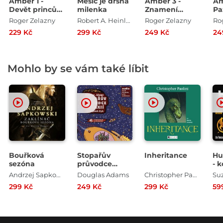
Amber 1 -
Měsíc je drsná
Amber 3 -
Am
Devět princů
milenka
Znamení
Pa
Amberu
jednorožce
Ob
Roger Zelazny
Robert A. Heinlein
Roger Zelazny
Ro
229 Kč
299 Kč
249 Kč
24
Mohlo by se vám také líbit
Bouřková
Stopařův
Inheritance
Hu
sezóna
průvodce
- k
galaxií
díl
Andrzej Sapkowski
Douglas Adams
Christopher Paolini
299 Kč
249 Kč
299 Kč
59