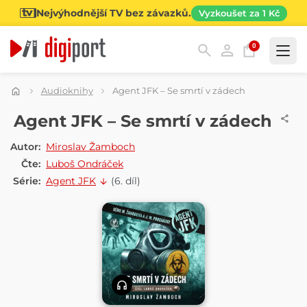
Nejvýhodnější TV bez závazků.
Vyzkoušet za 1 Kč
0
Kategorie
Audioknihy
Agent JFK – Se smrtí v zádech
AUDIOKNIHA
Agent JFK – Se smrtí v zádech
Autor:
Miroslav Žamboch
Čte:
Luboš Ondráček
Série:
Agent JFK
(6. díl)