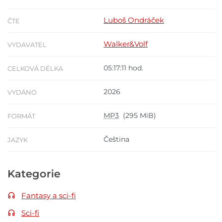
Luboš Ondráček
ČTE
Walker&Volf
VYDAVATEL
05:17:11 hod.
CELKOVÁ DÉLKA
2026
VYDÁNO
MP3
(295 MiB)
FORMÁT
Čeština
JAZYK
Kategorie
Fantasy a sci-fi
Sci-fi