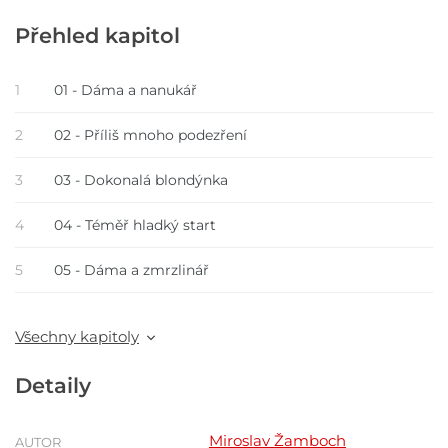
Přehled kapitol
1
01 - Dáma a nanukář
2
02 - Příliš mnoho podezření
3
03 - Dokonalá blondýnka
4
04 - Téměř hladký start
5
05 - Dáma a zmrzlinář
Všechny kapitoly
Detaily
Miroslav Žamboch
AUTOR