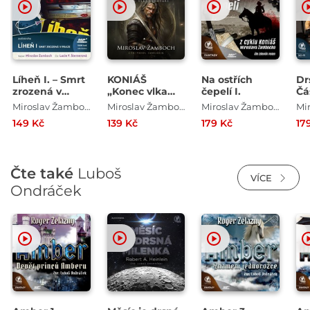
Líheň I. – Smrt
KONIÁŠ
Na ostřích
Dr
zrozená v
„Konec vlka
čepelí I.
Čás
Praze
samotáře“
Miroslav Žamboch
Miroslav Žamboch
Miroslav Žamboch
149 Kč
139 Kč
179 Kč
17
Čte také
Luboš
VÍCE
Ondráček