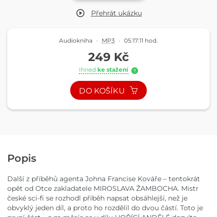
Přehrát
ukázku
Audiokniha
·
MP3
·
05:17:11 hod.
249 Kč
Ihned
ke stažení
?
DO KOŠÍKU
Popis
Další z příběhů agenta Johna Francise Kováře – tentokrát
opět od Otce zakladatele MIROSLAVA ŽAMBOCHA. Mistr
české sci-fi se rozhodl příběh napsat obsáhlejší, než je
obvyklý jeden díl, a proto ho rozdělil do dvou částí. Toto je