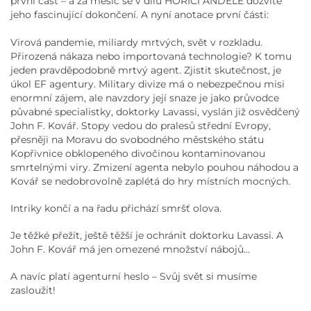
první část – a za měsíc se v dílu HOŘÍCÍ ANDĚLÉ dozvíte
jeho fascinující dokončení. A nyní anotace první části:
Virová pandemie, miliardy mrtvých, svět v rozkladu.
Přirozená nákaza nebo importovaná technologie? K tomu
jeden pravděpodobně mrtvý agent. Zjistit skutečnost, je
úkol EF agentury. Military divize má o nebezpečnou misi
enormní zájem, ale navzdory její snaze je jako průvodce
půvabné specialistky, doktorky Lavassi, vyslán již osvědčený
John F. Kovář. Stopy vedou do pralesů střední Evropy,
přesněji na Moravu do svobodného městského státu
Kopřivnice obklopeného divočinou kontaminovanou
smrtelnými viry. Zmizení agenta nebylo pouhou náhodou a
Kovář se nedobrovolně zaplétá do hry místních mocných.
Intriky končí a na řadu přichází smršť olova.
Je těžké přežít, ještě těžší je ochránit doktorku Lavassi. A
John F. Kovář má jen omezené množství nábojů…
A navíc platí agenturní heslo – Svůj svět si musíme
zasloužit!