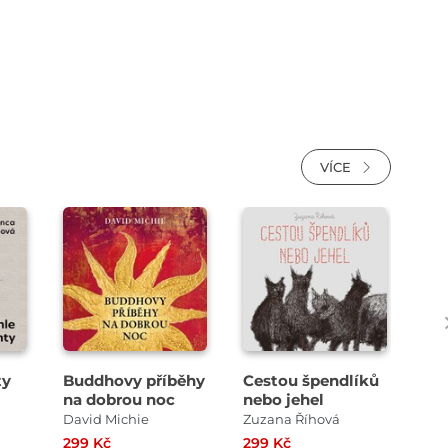
VÍCE
Přehrát
Přehrát
ukázku
ukázku
ty
Buddhovy příběhy
Cestou špendlíků
Pře
na dobrou noc
nebo jehel
sla
David Michie
Zuzana Říhová
Ils
299 Kč
299 Kč
299