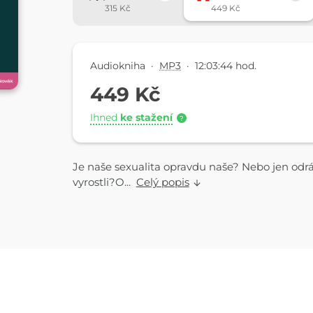
315 Kč
449 Kč
Audiokniha
·
MP3
·
12:03:44 hod.
449 Kč
Ihned
ke stažení
?
Je naše sexualita opravdu naše? Nebo jen odrá
vyrostli?O...
Celý popis