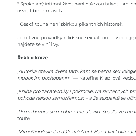
* Spokojený intimní život není otázkou talentu ani 
osvojit během života.
Česká touha není sbírkou pikantních historek.
Je citlivou průvodkyní lidskou sexualitou – v celé její
najdete se v ní i vy.
Řekli o knize
,Autorka otevírá dveře tam, kam se běžná sexuologi
hlubokým pochopením.‘
— Kateřina Klapilová, vedou
,Kniha pro začátečníky i pokročilé. Na skutečných pří
pohoda nejsou samozřejmost – a že sexualitě se učíme
,Po rozhovoru se mi ohromně ulevilo. Spadla ze mě ve
touhy
,Mimořádně silné a důležité čtení. Hana Vacková zac