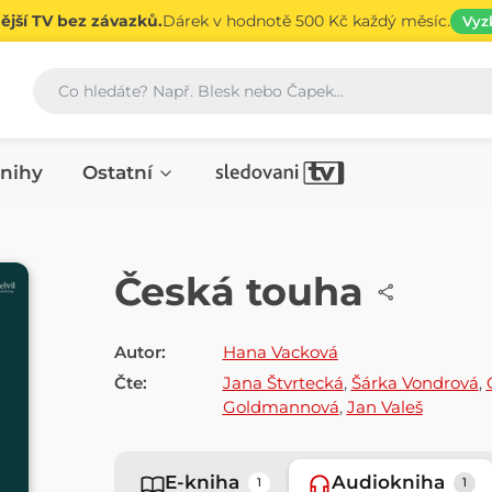
jší TV bez závazků.
Dárek v hodnotě 500 Kč každý měsíc.
Vyz
Vyhledávání
nihy
Ostatní
AUDIOKNIHA
Česká touha
Autor:
Hana Vacková
Čte:
Jana Štvrtecká
,
Šárka Vondrová
,
Goldmannová
,
Jan Valeš
E-kniha
Audiokniha
1
1