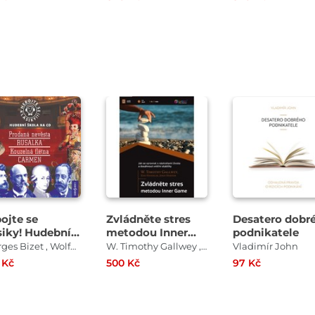
Přehrát
Přehrát
Přehrát
ukázku
ukázku
ukázku
ojte se
Zvládněte stres
Desatero dobr
siky! Hudební
metodou Inner
podnikatele
la - Slavné
game
Georges Bizet , Wolfgang Amadeus Mozart , Bedřich Smetana , Antonín Dvořák
W. Timothy Gallwey , Edd Hanzelik , John Horton
Vladimír John
ry
 Kč
500 Kč
97 Kč