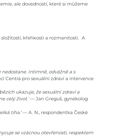
chemie, ale dovedností, které si můžeme
 složitosti, křehkosti a rozmanitosti. A
e nedostane. Intimně, odvážně a s
cí Centra pro sexuální zdraví a intervence
bězích ukazuje, že sexuální zdraví a
 celý život.‘
— Jan Greguš, gynekolog
lká tíha.‘
— A. N., respondentka České
hycuje se vzácnou otevřeností, respektem