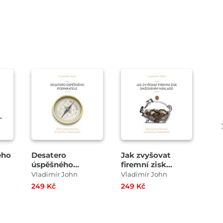
Přehrát
Přehrát
ukázku
ukázku
ého
Desatero
Jak zvyšovat
Ma
úspěšného
firemní zisk
me
podnikatele
snižováním
stř
Vladimír John
Vladimír John
Vla
nákladů
249 Kč
249 Kč
249