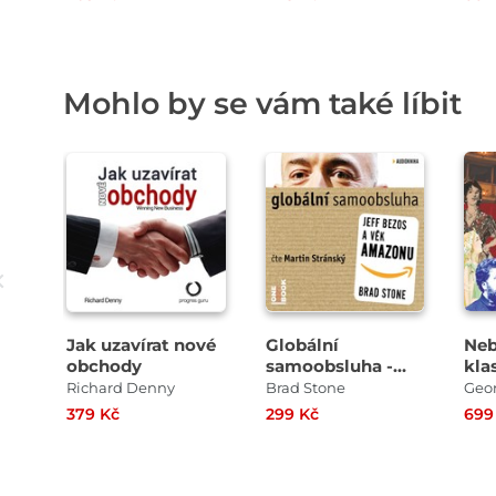
Mohlo by se vám také líbit
Přehrát
Přehrát
ukázku
ukázku
Jak uzavírat nové
Globální
Neb
obchody
samoobsluha -
kla
Jeff Bezos a věk
ško
Richard Denny
Brad Stone
Amazonu
ope
379 Kč
299 Kč
699