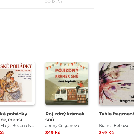
00:12:25
Přehrát
Přehrát
Přehrát
ukázku
ukázku
ukázku
ké pohádky
Pojízdný krámek
Tyhle fragmen
 nejmenší
snů
J. B. Malý , Božena Němcová , František Bartoš
Jenny Colganová
Bianca Bellová
Kč
349 Kč
349 Kč