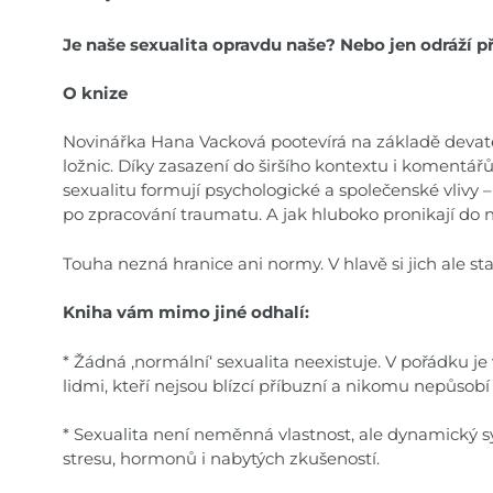
Je naše sexualita opravdu naše? Nebo jen odráží př
O knize
Novinářka Hana Vacková pootevírá na základě devat
ložnic. Díky zasazení do širšího kontextu i komentář
sexualitu formují psychologické a společenské vlivy – 
po zpracování traumatu. A jak hluboko pronikají do 
Touha nezná hranice ani normy. V hlavě si jich ale 
Kniha vám mimo jiné odhalí:
* Žádná ,normální‘ sexualita neexistuje. V pořádku j
lidmi, kteří nejsou blízcí příbuzní a nikomu nepůsobí
* Sexualita není neměnná vlastnost, ale dynamický 
stresu, hormonů i nabytých zkušeností.