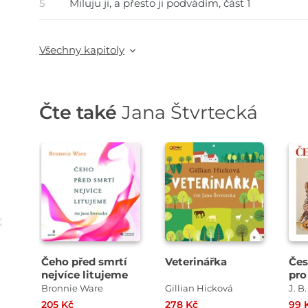
5
Miluju ji, a přesto ji podvádím, část 1
Všechny kapitoly
Čte také
Jana Štvrtecká
Přehrát
Přehrát
ukázku
ukázku
Čeho před smrtí
Veterinářka
Čes
nejvíce litujeme
pro
Bronnie Ware
Gillian Hicková
205 Kč
278 Kč
99 