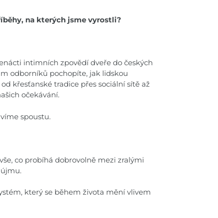
íběhy, na kterých jsme vyrostli?
enácti intimních zpovědí dveře do českých
ům odborníků pochopíte, jak lidskou
od křesťanské tradice přes sociální sítě až
našich očekávání.
stavíme spoustu.
e vše, co probíhá dobrovolně mezi zralými
 újmu.
systém, který se během života mění vlivem