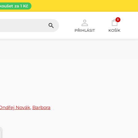
koušet za 1 Kč
0
PŘIHLÁSIT
KOŠÍK
Ondřej Novák
,
Barbora