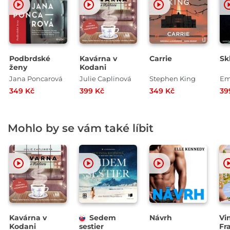
Podbrdské
Kavárna v
Carrie
Sk
ženy
Kodani
Jana Poncarová
Julie Caplinová
Stephen King
349 Kč
399 Kč
349 Kč
39
Mohlo by se vám také líbit
Kavárna v
Sedem
Návrh
Vi
Kodani
sestier
Fr