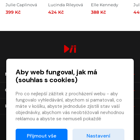
Julie Caplinová
Lucinda Rileyová
Elle Kennedy
Jul
399 Kč
424 Kč
388 Kč
44
digiport.cz © 2026
Aby web fungoval, jak má
NÁKUP
(souhlas s cookies)
O SPOLEČNOSTI
Pro co nejlepší zážitek z procházení webu - aby
fungovalo vyhledávání, abychom si pamatovali, co
máte v košíku, abyste jednoduše zjistili stav vaší
KONTAKT
objednávky, abychom vás neobtěžovali nevhodnou
reklamou a abyste se nemuseli pokaždé
přihlašovat.
Proto od vás potřebujeme souhlas se
Přijmout vše
Nastavení