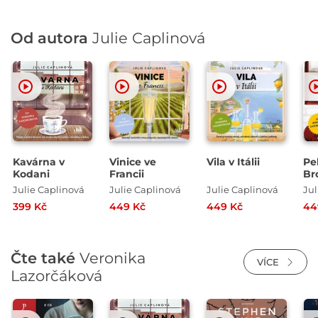
Od autora
Julie Caplinová
Kavárna v
Vinice ve
Vila v Itálii
Pe
Kodani
Francii
Br
Julie Caplinová
Julie Caplinová
Julie Caplinová
Jul
399 Kč
449 Kč
449 Kč
44
Čte také
Veronika
VÍCE
Lazorčáková