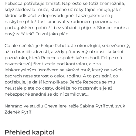
Rebecca potřebuje zmizet. Naprosto se totiž znemožnila,
když sledovala muže, kterého už roky tajně miluje, jak si
klidně odkráčel v doprovodu jiné. Takže jakmile se jí
naskytne příležitost pracovat v rodinném penzionu na
portugalském pobřeží, bez váhání ji přijme. Slunce, moře a
nový začátek? To zní jako plán.
Co ale nečeká, je Felipe Rebelo. Je okouzlující, sebevědomý,
až to hraničí s drzostí, a vždy připravený utrousit koketní
poznámku, která Rebeccu spolehlivě rozhodí. Felipe má
navenek svůj život zcela pod kontrolou, ale za
lehkomyslným úsměvem se skrývá muž, který na svých
bedrech nese starost o celou rodinu. A to poslední, co
potřebuje, je další komplikace. Jenže Rebecca se mu
neustále plete do cesty, dokáže ho rozesmát a je až
nebezpečně snadné se do ní zamilovat…
Nahráno ve studiu Chevaliere, režie Sabina Rytířová, zvuk
Zdeněk Rytíř.
Přehled kapitol