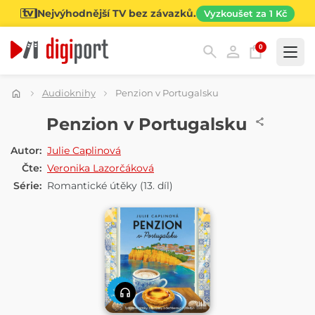
Nejvýhodnější TV bez závazků.
Vyzkoušet za 1 Kč
0
Kategorie
Audioknihy
Penzion v Portugalsku
AUDIOKNIHA
Penzion v Portugalsku
Autor:
Julie Caplinová
Čte:
Veronika Lazorčáková
Série:
Romantické útěky
(13. díl)