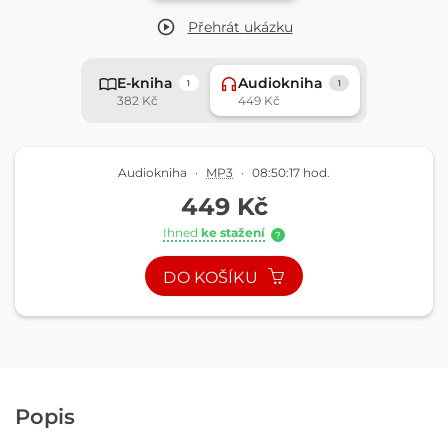
Přehrát
ukázku
E-kniha
Audiokniha
1
1
382 Kč
449 Kč
Audiokniha
·
MP3
·
08:50:17 hod.
449 Kč
Ihned
ke stažení
?
DO KOŠÍKU
Popis