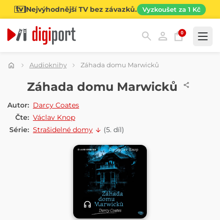
Nejvýhodnější TV bez závazků.
Vyzkoušet za 1 Kč
0
Kategorie
Audioknihy
Záhada domu Marwicků
AUDIOKNIHA
Záhada domu Marwicků
Autor:
Darcy Coates
Čte:
Václav Knop
Série:
Strašidelné domy
(5. díl)