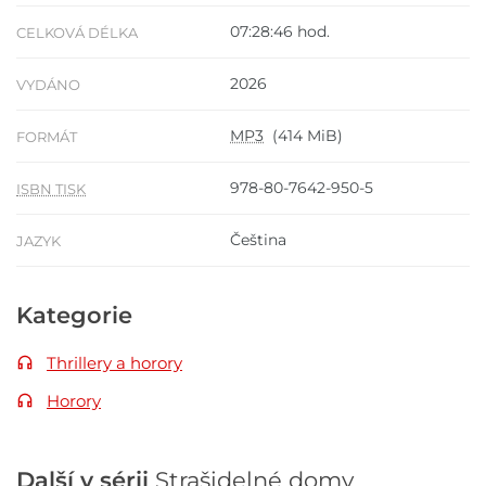
07:28:46 hod.
CELKOVÁ DÉLKA
2026
VYDÁNO
MP3
(414 MiB)
FORMÁT
978-80-7642-950-5
ISBN TISK
Čeština
JAZYK
Kategorie
Thrillery a horory
Horory
Další v sérii
Strašidelné domy