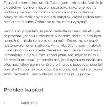
Žiju vedle domu, kde straší. Začala jsem mít podezření, že je
s gotickým domem něco v nepořádku, když jeho rodina
prchla uprostřed noci, děti s křikem a matka uplakaná.
Nikdy se nevrátili, aby si odvezli nábytek. Žádná rodina tam
nezůstane dlouho. Zvířata se tomu místu vyhýbají.
Jednou mi připadalo, že jsem zahlédla ženskou siluetu, jak
se prochází jednou z místností v horním patře… ale to bylo
nemožné – nikdo tam v tu dobu nežil. Do domu se právě
nastěhovala nová majitelka, Anna. Navštívila jsem ji, abych
ji před budovou varovala. Nečekala jsem, že se z nás stanou
kamarádky, ale osud tomu chtěl jinak. Teď, když se dům u
Marwicků probouzí, poprosila mě, jestli bych u ní nezůstala
přes noc. Nikdy jsem neměla v plánu se s budovou nebo její
pomstychtivou, mrtvou obyvatelkou zaplést. Teď ale musím
Annu zachránit… než bude pro obě z nás příliš pozdě.
Přehled kapitol
1
Kapitola 1.