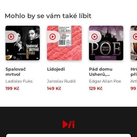
Mohlo by se vám také líbit
Spalovač
Lidojedi
Pád domu
Hr
mrtvol
Usherů,
př
Berenice
Vř
Ladislav Fuks
Jaroslav Rudiš
Edgar Allan Poe
199 Kč
149 Kč
129 Kč
99