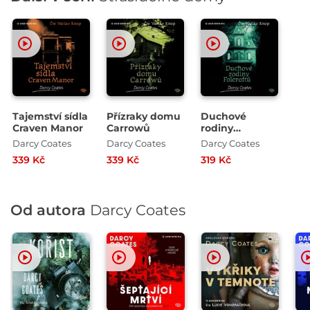
Tajemství sídla
Přízraky domu
Duchové
Craven Manor
Carrowů
rodiny
Folcroftů
Darcy Coates
Darcy Coates
Darcy Coates
339 Kč
339 Kč
319 Kč
Od autora
Darcy Coates