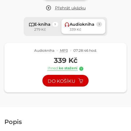
Přehrát
ukázku
E-kniha
Audiokniha
1
1
279 Kč
339 Kč
Audiokniha
·
MP3
·
07:28:46 hod.
339 Kč
Ihned
ke stažení
?
DO KOŠÍKU
Popis