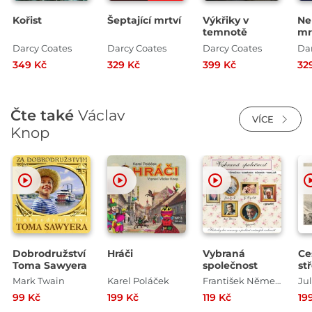
Kořist
Šeptající mrtví
Výkřiky v
Ne
temnotě
mr
Darcy Coates
Darcy Coates
Darcy Coates
Da
349 Kč
329 Kč
399 Kč
32
Čte také
Václav
VÍCE
Knop
Dobrodružství
Hráči
Vybraná
Ce
Toma Sawyera
společnost
st
Dě
Mark Twain
Karel Poláček
František Němec , Vladimír Komárek , Václav Knop , Jiří Štěpnička , Josef Vinklář , Boris Rösner
Ju
Gr
99 Kč
199 Kč
119 Kč
19
Hv