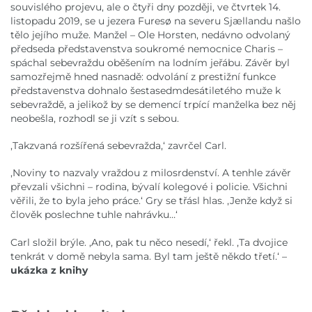
souvislého projevu, ale o čtyři dny později, ve čtvrtek 14.
listopadu 2019, se u jezera Furesø na severu Sjællandu našlo
tělo jejího muže. Manžel – Ole Horsten, nedávno odvolaný
předseda představenstva soukromé nemocnice Charis –
spáchal sebevraždu oběšením na lodním jeřábu. Závěr byl
samozřejmě hned nasnadě: odvolání z prestižní funkce
představenstva dohnalo šestasedmdesátiletého muže k
sebevraždě, a jelikož by se demencí trpící manželka bez něj
neobešla, rozhodl se ji vzít s sebou.
,Takzvaná rozšířená sebevražda,‘ zavrčel Carl.
,Noviny to nazvaly vraždou z milosrdenství. A tenhle závěr
převzali všichni – rodina, bývalí kolegové i policie. Všichni
věřili, že to byla jeho práce.‘ Gry se třásl hlas. ,Jenže když si
člověk poslechne tuhle nahrávku…‘
Carl složil brýle. ,Ano, pak tu něco nesedí,‘ řekl. ,Ta dvojice
tenkrát v domě nebyla sama. Byl tam ještě někdo třetí.‘ –
ukázka z knihy