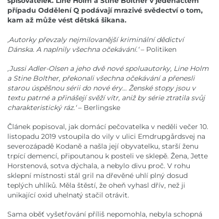
spisovatelek. Line Holm a Stine Bolther v jedenáctém
případu Oddělení Q podávají mrazivé svědectví o tom,
kam až může vést dětská šikana.
,Autorky převzaly nejmilovanější kriminální dědictví
Dánska. A naplnily všechna očekávání.‘
– Politiken
,Jussi Adler-Olsen a jeho dvě nové spoluautorky, Line Holm
a Stine Bolther, překonali všechna očekávání a přenesli
starou úspěšnou sérii do nové éry… Ženské stopy jsou v
textu patrné a přinášejí svěží vítr, aniž by série ztratila svůj
charakteristický ráz.‘
– Berlingske
Článek popisoval, jak domácí pečovatelka v neděli večer 10.
listopadu 2019 vstoupila do vily v ulici Emdrupgårdsvej na
severozápadě Kodaně a našla její obyvatelku, starší ženu
trpící demencí, připoutanou k posteli ve sklepě. Žena, Jette
Horstenová, sotva dýchala, a nebylo divu proč. V rohu
sklepní místnosti stál gril na dřevěné uhlí plný dosud
teplých uhlíků. Měla štěstí, že oheň vyhasl dřív, než ji
unikající oxid uhelnatý stačil otrávit.
Sama oběť vyšetřování příliš nepomohla, nebyla schopná