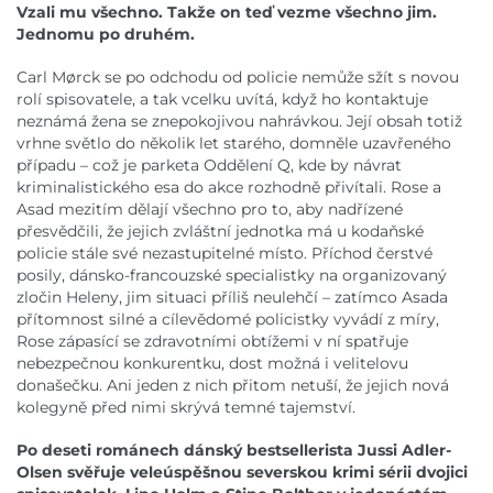
Vzali mu všechno. Takže on teď vezme všechno jim.
Jednomu po druhém.
Carl Mørck se po odchodu od policie nemůže sžít s novou
rolí spisovatele, a tak vcelku uvítá, když ho kontaktuje
neznámá žena se znepokojivou nahrávkou. Její obsah totiž
vrhne světlo do několik let starého, domněle uzavřeného
případu – což je parketa Oddělení Q, kde by návrat
kriminalistického esa do akce rozhodně přivítali. Rose a
Asad mezitím dělají všechno pro to, aby nadřízené
přesvědčili, že jejich zvláštní jednotka má u kodaňské
policie stále své nezastupitelné místo. Příchod čerstvé
posily, dánsko-francouzské specialistky na organizovaný
zločin Heleny, jim situaci příliš neulehčí – zatímco Asada
přítomnost silné a cílevědomé policistky vyvádí z míry,
Rose zápasící se zdravotními obtížemi v ní spatřuje
nebezpečnou konkurentku, dost možná i velitelovu
donašečku. Ani jeden z nich přitom netuší, že jejich nová
kolegyně před nimi skrývá temné tajemství.
Po deseti románech dánský bestsellerista Jussi Adler-
Olsen svěřuje veleúspěšnou severskou krimi sérii dvojici