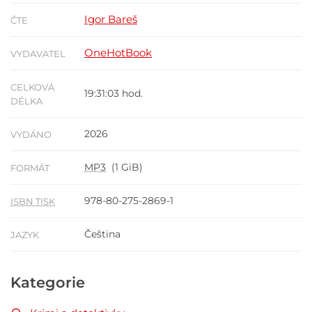
Igor Bareš
ČTE
OneHotBook
VYDAVATEL
CELKOVÁ
19:31:03 hod.
DÉLKA
2026
VYDÁNO
MP3
(1 GiB)
FORMÁT
978-80-275-2869-1
ISBN TISK
Čeština
JAZYK
Kategorie