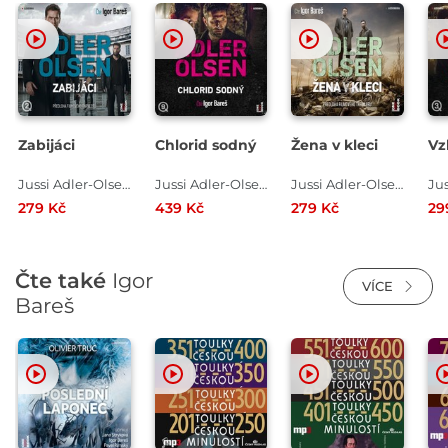
Zabijáci
Chlorid sodný
Žena v kleci
Vz
Jussi Adler-Olsen
Jussi Adler-Olsen
Jussi Adler-Olsen
279 Kč
439 Kč
279 Kč
29
Čte také
Igor
VÍCE
Bareš