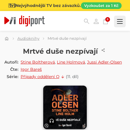
Nejvýhodnější TV bez závazků.
Vyzkoušet za 1 Kč
0
Kategorie
Audioknihy
Mrtvé duše nezpívají
AUDIOKNIHA
Mrtvé duše nezpívají
Autoři:
Stine Boltherová
,
Line Holmová
,
Jussi Adler-Olsen
Čte:
Igor Bareš
Série:
Případy oddělení Q
(11. díl)