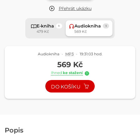
Přehrát
ukázku
E-kniha
Audiokniha
1
1
479 Kč
569 Kč
Audiokniha
·
MP3
·
19:31:03 hod.
569 Kč
Ihned
ke stažení
?
DO KOŠÍKU
Popis