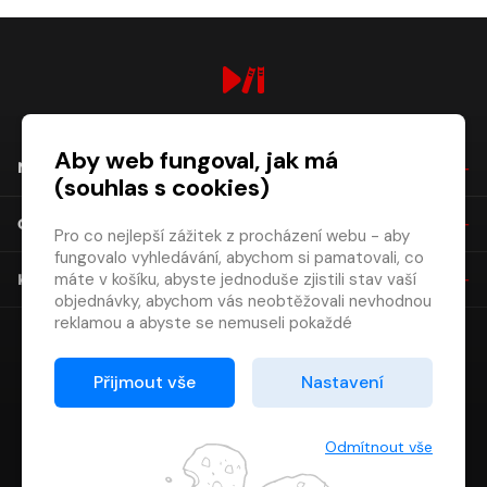
digiport.cz © 2026
Aby web fungoval, jak má
NÁKUP
(souhlas s cookies)
O SPOLEČNOSTI
Pro co nejlepší zážitek z procházení webu - aby
fungovalo vyhledávání, abychom si pamatovali, co
máte v košíku, abyste jednoduše zjistili stav vaší
KONTAKT
objednávky, abychom vás neobtěžovali nevhodnou
reklamou a abyste se nemuseli pokaždé
přihlašovat.
Proto od vás potřebujeme souhlas se
Přijmout vše
Nastavení
zpracováním souborů cookies
, tj. malých souborů,
které se dočasně ukládají ve vašem prohlížeči.
Děkujeme, že nám ho dáte a pomůžete nám tak
Odmítnout vše
web zlepšovat.