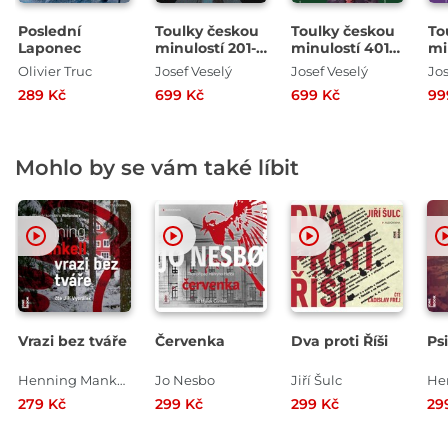
Poslední
Toulky českou
Toulky českou
To
Laponec
minulostí 201-
minulostí 401-
mi
400
600
80
Olivier Truc
Josef Veselý
Josef Veselý
Jos
289 Kč
699 Kč
699 Kč
99
Mohlo by se vám také líbit
Vrazi bez tváře
Červenka
Dva proti Říši
Psi
Henning Mankell
Jo Nesbo
Jiří Šulc
279 Kč
299 Kč
299 Kč
29