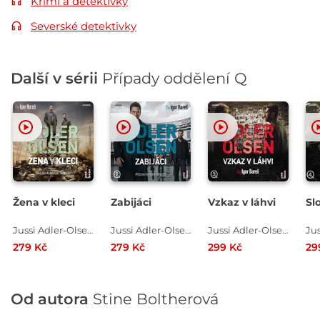
Krimi a detektivky
Severské detektivky
Další v sérii
Případy oddělení Q
Žena v kleci
Zabijáci
Vzkaz v láhvi
Sl
Jussi Adler-Olsen
Jussi Adler-Olsen
Jussi Adler-Olsen
279 Kč
279 Kč
299 Kč
29
Od autora
Stine Boltherová