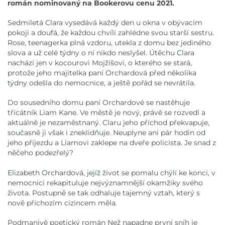
román nominovaný na Bookerovu cenu 2021.
Sedmiletá Clara vysedává každý den u okna v obývacím
pokoji a doufá, že každou chvíli zahlédne svou starší sestru.
Rose, teenagerka plná vzdoru, utekla z domu bez jediného
slova a už celé týdny o ní nikdo neslyšel. Útěchu Clara
nachází jen v kocourovi Mojžíšovi, o kterého se stará,
protože jeho majitelka paní Orchardová před několika
týdny odešla do nemocnice, a ještě pořád se nevrátila.
Do sousedního domu paní Orchardové se nastěhuje
třicátník Liam Kane. Ve městě je nový, právě se rozvedl a
aktuálně je nezaměstnaný. Claru jeho příchod překvapuje,
současně ji však i zneklidňuje. Neuplyne ani pár hodin od
jeho příjezdu a Liamovi zaklepe na dveře policista. Je snad z
něčeho podezřelý?
Elizabeth Orchardová, jejíž život se pomalu chýlí ke konci, v
nemocnici rekapituluje nejvýznamnější okamžiky svého
života. Postupně se tak odhaluje tajemný vztah, který s
nově příchozím cizincem měla.
Podmanivě poetický román Než napadne první sníh je