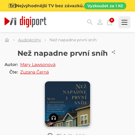
Nejvýhodnější TV bez závazků.
Vyzkoušet za 1 Kč
0
Kategorie
Audioknihy
Než napadne první sníh
AUDIOKNIHA
Než napadne první sníh
Autor:
Mary Lawsonová
Čte:
Zuzana Černá