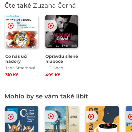
Čte také
Zuzana Černá
Co nás učí
Opravdu šíleně
nádory
hluboce
Jana Šmardová
L. J. Shen
310 Kč
499 Kč
Mohlo by se vám také líbit