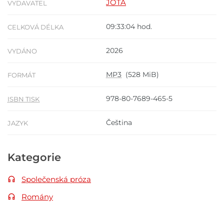
JOTA
VYDAVATEL
09:33:04 hod.
CELKOVÁ DÉLKA
2026
VYDÁNO
MP3
(528 MiB)
FORMÁT
978-80-7689-465-5
ISBN TISK
Čeština
JAZYK
Kategorie
Společenská próza
Romány