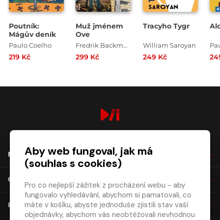
Poutník:
Muž jménem
Tracyho Tygr
Al
Mágův deník
Ove
Paulo Coelho
Fredrik Backman
William Saroyan
Pa
219 Kč
299 Kč
249 Kč
24
digiport.cz © 2026
Aby web fungoval, jak má
NÁKUP
(souhlas s cookies)
O SPOLEČNOSTI
Pro co nejlepší zážitek z procházení webu - aby
fungovalo vyhledávání, abychom si pamatovali, co
máte v košíku, abyste jednoduše zjistili stav vaší
KONTAKT
objednávky, abychom vás neobtěžovali nevhodnou