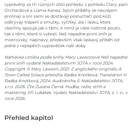
vyprávěný ze tří různých úhlů pohledu: z pohledu Clary, paní
Orchardové a Liama Kanea. Jejich příběhy se navzájem
prolínají a oni sami se dostávají posluchači pod kůži:
odkrývají trápení a smutky, výčitky, ale i lásku, která
všechny spojuje jak s těmi, k nimž je váže rodinné pouto,
tak s těmi, které si vybrali. Než napadne první sníh je
mistrovský, napínavý, především však laskavý příběh od
jedné z nejlepších vypravěček naší doby.
Nahrávka vznikla podle knihy Mary Lawsonové Než napadne
první sníh vydané Nakladatelstvím JOTA v roce 2024.
Copyright © Mary Lawson, 2021. Z anglického originálu A
Town Called Solace přeložila Radka Knotková. Translation ©
Radka Knotková, 2024. Audiokniha © Nakladatelství JOTA,
s.r.o. 2026. Čte Zuzana Černá. Hudba, režie, střih a
mastering Jiří Lukášek. Vydalo Nakladatelství JOTA, s. r. o., v
roce 2026.
Přehled kapitol