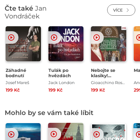
Čte také
Jan
VÍCE
Vondráček
Záhadné
Tulák po
Nebojte se
Ma
bodnutí
hvězdách
klasiky!
Hudební škola
Josef Mareš
Jack London
Gioacchino Rossini
An
13 - Lazebník
199 Kč
199 Kč
199 Kč
29
sevillský
Mohlo by se vám také líbit