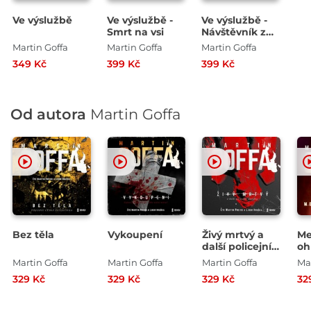
Ve výslužbě
Ve výslužbě -
Ve výslužbě -
Smrt na vsi
Návštěvník z
minulosti
Martin Goffa
Martin Goffa
Martin Goffa
349 Kč
399 Kč
399 Kč
Od autora
Martin Goffa
Bez těla
Vykoupení
Živý mrtvý a
Me
další policejní
oh
povídky
Martin Goffa
Martin Goffa
Martin Goffa
Mar
329 Kč
329 Kč
329 Kč
32