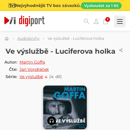
Nejvýhodnější TV bez závazků.
Vyzkoušet za 1 Kč
0
Kategorie
Audioknihy
Ve výslužbě - Luciferova holka
AUDIOKNIHA
Ve výslužbě - Luciferova holka
Autor:
Martin Goffa
Čte:
Jan Vondráček
Série:
Ve výslužbě
(4. díl)