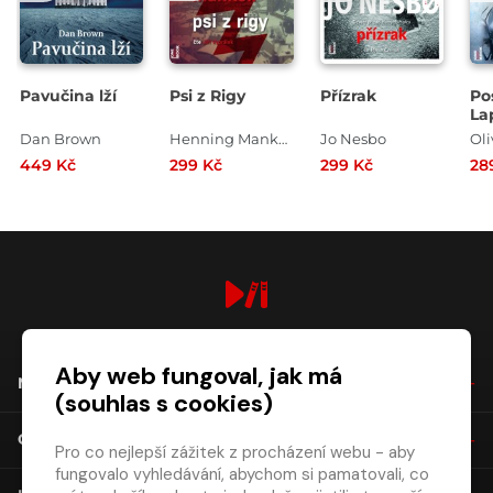
Pavučina lží
Psi z Rigy
Přízrak
Po
La
Dan Brown
Henning Mankell
Jo Nesbo
Oli
449 Kč
299 Kč
299 Kč
28
digiport.cz © 2026
Aby web fungoval, jak má
NÁKUP
(souhlas s cookies)
O SPOLEČNOSTI
Pro co nejlepší zážitek z procházení webu - aby
fungovalo vyhledávání, abychom si pamatovali, co