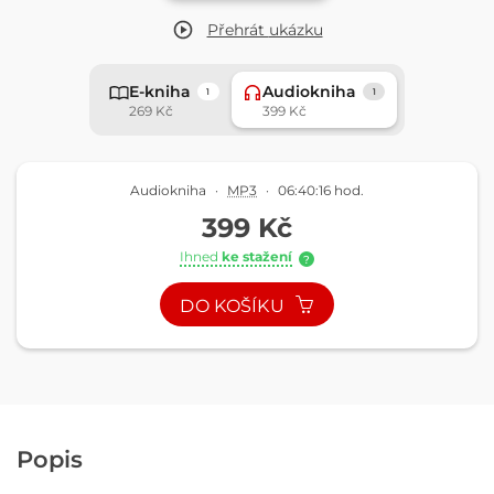
Přehrát
ukázku
E-kniha
Audiokniha
1
1
269 Kč
399 Kč
Audiokniha
·
MP3
·
06:40:16 hod.
399 Kč
Ihned
ke stažení
?
DO KOŠÍKU
Popis