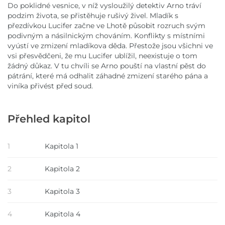
Do poklidné vesnice, v níž vysloužilý detektiv Arno tráví
podzim života, se přistěhuje rušivý živel. Mladík s
přezdívkou Lucifer začne ve Lhotě působit rozruch svým
podivným a násilnickým chováním. Konflikty s místními
vyústí ve zmizení mladíkova děda. Přestože jsou všichni ve
vsi přesvědčeni, že mu Lucifer ublížil, neexistuje o tom
žádný důkaz. V tu chvíli se Arno pouští na vlastní pěst do
pátrání, které má odhalit záhadné zmizení starého pána a
viníka přivést před soud.
Přehled kapitol
1
Kapitola 1
2
Kapitola 2
3
Kapitola 3
4
Kapitola 4