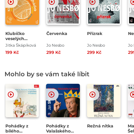
Klubíčko
Červenka
Přízrak
Ne
veselých
pohádek
Jitka Škápíková
Jo Nesbo
Jo Nesbo
Jo
199 Kč
299 Kč
299 Kč
29
Mohlo by se vám také líbit
Pohádky z
Pohádky z
Režná nitka
Ma
bílého
Valašského
Še