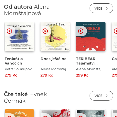
Od autora
Alena
VÍCE
Mornštajnová
Tenkrát o
Dnes ještě ne
TERIBEAR -
Co
Vánocích
Tajemství
modré krabice
Petra Soukupová , Alena Mornštajnová , Petra Dvořáková , Alice Nellis , Anna Bolavá , Marek Epstein , Petr Stančík , Ondřej Neff , Irena Hejdová
Alena Mornštajnová , Petra Soukupová , Petra Dvořáková , Jan Němec , Bianca Bellová , Markéta Pilátová , Ondřej Neff , Marek Epstein , Irena Hejdová
Alena Mornštajnová
279 Kč
279 Kč
299 Kč
27
Čte také
Hynek
VÍCE
Čermák