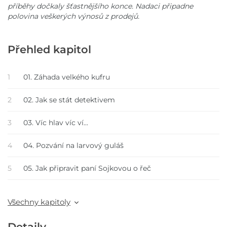
příběhy dočkaly šťastnějšího konce. Nadaci připadne
polovina veškerých výnosů z prodejů.
Přehled kapitol
1
01. Záhada velkého kufru
2
02. Jak se stát detektivem
3
03. Víc hlav víc ví...
4
04. Pozvání na larvový guláš
5
05. Jak připravit paní Sojkovou o řeč
Všechny kapitoly
Detaily