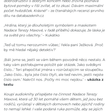
dobrodružství s dobrým koncem nebo zrovna poznává
bytové poměry v říší zvířat, ať to zkusí. Dávám maximální
počet hvězdiček. Krásné!‘
– ze čtenářských recenzí prvního
dílu na databazeknih.cz
,Hrdina, který je dlouholetým symbolem a maskotem
Nadace Terezy Maxové, v řadě příběhů dokazuje, že láska je
na světě pro všechny.‘
– Kukátko
,Teď už tomu nerozumím vůbec,‘ řekla paní Ježková. ,Proč
by mě hledal nějaký detektiv?‘
,Báli jsme se, jestli se vám během povodně něco nestalo. A
taky vám potřebujeme položit pár otázek. Jako svědkyni
číslo…‘ Teri přepočítal jména v rozrůstajícím se sloupečku.
,Jako číslo… byla jste číslo čtyři, ale teď nevím, jestli nejste
číslo osm.‘ Nakrčil nos. ,Počty mi moc nejdou.‘ –
ukázka z
textu
Koupí audioknihy přispějete na činnost Nadace Terezy
Maxové, která už 30 let pomáhá všem dětem, jež jsou bez
rodičů, vyrůstají v dětských domovech nebo jejichž rodiny
to nemají lehké. I vaše podaná ruka pomůže, aby se jejich