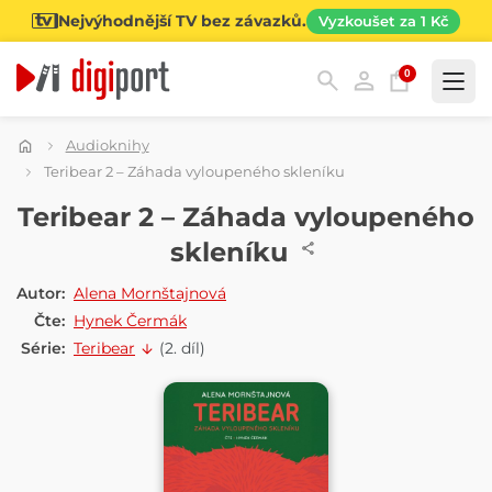
Nejvýhodnější TV bez závazků.
Vyzkoušet za 1 Kč
0
Kategorie
Audioknihy
Teribear 2 – Záhada vyloupeného skleníku
AUDIOKNIHA
Teribear 2 – Záhada vyloupeného
skleníku
Autor:
Alena Mornštajnová
Čte:
Hynek Čermák
Série:
Teribear
(2. díl)