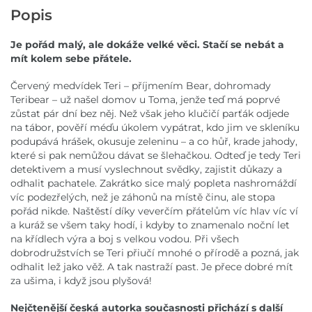
Popis
Je pořád malý, ale dokáže velké věci. Stačí se nebát a
mít kolem sebe přátele.
Červený medvídek Teri – příjmením Bear, dohromady
Teribear – už našel domov u Toma, jenže teď má poprvé
zůstat pár dní bez něj. Než však jeho klučičí parťák odjede
na tábor, pověří méďu úkolem vypátrat, kdo jim ve skleníku
podupává hrášek, okusuje zeleninu – a co hůř, krade jahody,
které si pak nemůžou dávat se šlehačkou. Odteď je tedy Teri
detektivem a musí vyslechnout svědky, zajistit důkazy a
odhalit pachatele. Zakrátko sice malý popleta nashromáždí
víc podezřelých, než je záhonů na místě činu, ale stopa
pořád nikde. Naštěstí díky veverčím přátelům víc hlav víc ví
a kuráž se všem taky hodí, i kdyby to znamenalo noční let
na křídlech výra a boj s velkou vodou. Při všech
dobrodružstvích se Teri přiučí mnohé o přírodě a pozná, jak
odhalit lež jako věž. A tak nastraží past. Je přece dobré mít
za ušima, i když jsou plyšová!
Nejčtenější česká autorka současnosti přichází s další