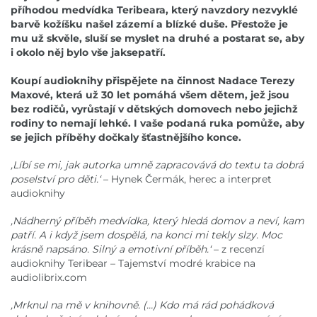
příhodou medvídka Teribeara, který navzdory nezvyklé
barvě kožíšku našel zázemí a blízké duše. Přestože je
mu už skvěle, sluší se myslet na druhé a postarat se, aby
i okolo něj bylo vše jaksepatří.
Koupí audioknihy přispějete na činnost Nadace Terezy
Maxové, která už 30 let pomáhá všem dětem, jež jsou
bez rodičů, vyrůstají v dětských domovech nebo jejichž
rodiny to nemají lehké. I vaše podaná ruka pomůže, aby
se jejich příběhy dočkaly šťastnějšího konce.
,Líbí se mi, jak autorka umně zapracovává do textu ta dobrá
poselství pro děti.‘
– Hynek Čermák, herec a interpret
audioknihy
,Nádherný příběh medvídka, který hledá domov a neví, kam
patří. A i když jsem dospělá, na konci mi tekly slzy. Moc
krásně napsáno. Silný a emotivní příběh.‘
– z recenzí
audioknihy Teribear – Tajemství modré krabice na
audiolibrix.com
,Mrknul na mě v knihovně. (…) Kdo má rád pohádková