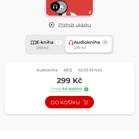
Přehrát
ukázku
E-kniha
Audiokniha
1
1
269 Kč
299 Kč
Audiokniha
·
MP3
·
02:03:59 hod.
299 Kč
Ihned
ke stažení
?
DO KOŠÍKU