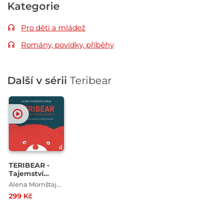
Kategorie
Pro děti a mládež
Romány, povídky, příběhy
Další v sérii
Teribear
TERIBEAR -
Tajemství
modré krabice
Alena Mornštajnová
299 Kč