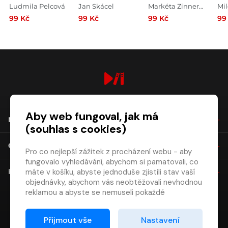
pyžamka
království
ce
Ludmila Pelcová
Jan Skácel
Markéta Zinnerová
Mi
99 Kč
99 Kč
99 Kč
99
digiport.cz © 2026
Aby web fungoval, jak má
NÁKUP
(souhlas s cookies)
O SPOLEČNOSTI
Pro co nejlepší zážitek z procházení webu - aby
fungovalo vyhledávání, abychom si pamatovali, co
máte v košíku, abyste jednoduše zjistili stav vaší
KONTAKT
objednávky, abychom vás neobtěžovali nevhodnou
reklamou a abyste se nemuseli pokaždé
přihlašovat.
Proto od vás potřebujeme souhlas se
Přijmout vše
Nastavení