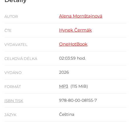
Alena Mornštajnová
AUTOR
Hynek Čermák
ČTE
OneHotBook
VYDAVATEL
02:03:59 hod.
CELKOVÁ DÉLKA
2026
VYDÁNO
MP3
(115 MiB)
FORMÁT
978-80-00-08155-7
ISBN TISK
Čeština
JAZYK