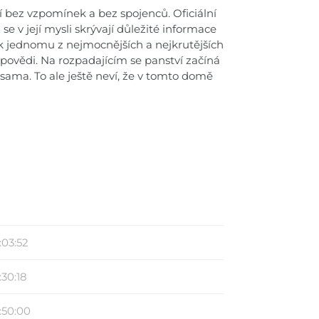
 bez vzpomínek a bez spojenců. Oficiální
se v její mysli skrývají důležité informace
ji k jednomu z nejmocnějších a nejkrutějších
dpovědi. Na rozpadajícím se panství začíná
 sama. To ale ještě neví, že v tomto domě
:03:52
:30:18
:50:00