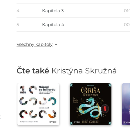
4
Kapitola 3
01:
5
Kapitola 4
00
Všechny kapitoly
Čte také
Kristýna Skružná
Přehrát
Přehrát
ukázku
ukázku