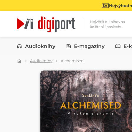
Nejvýhodně
Největší e-knihovna
ke čtení i poslechu
Kategorie
Audioknihy
E-magazíny
E-k
Audioknihy
Alchemised