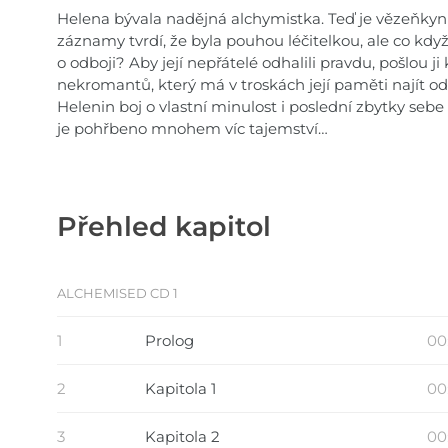
Helena bývala nadějná alchymistka. Teď je vězeňkyní
záznamy tvrdí, že byla pouhou léčitelkou, ale co když 
o odboji? Aby její nepřátelé odhalili pravdu, pošlou 
nekromantů, který má v troskách její paměti najít o
Helenin boj o vlastní minulost i poslední zbytky sebe
je pohřbeno mnohem víc tajemství…
Přehled kapitol
ALCHEMISED CD 1
1
Prolog
00
2
Kapitola 1
00
3
Kapitola 2
00