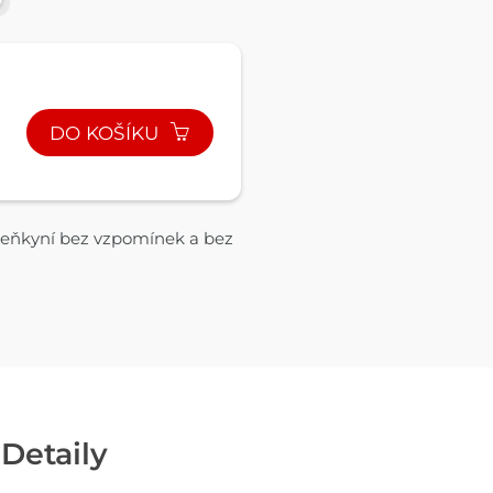
DO KOŠÍKU
ězeňkyní bez vzpomínek a bez
Detaily