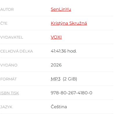
SenLinYu
AUTOR
Kristýna Skružná
ČTE
VOXI
VYDAVATEL
41:41:36 hod.
CELKOVÁ DÉLKA
2026
VYDÁNO
MP3
(2 GiB)
FORMÁT
978-80-267-4180-0
ISBN TISK
Čeština
JAZYK