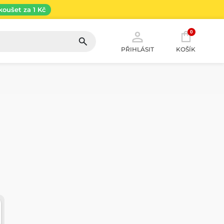
koušet za 1 Kč
0
PŘIHLÁSIT
KOŠÍK