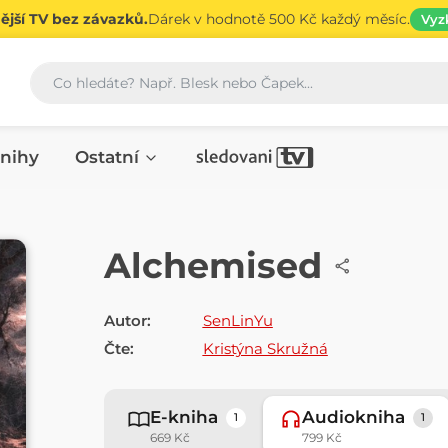
jší TV bez závazků.
Dárek v hodnotě 500 Kč každý měsíc.
Vyz
Vyhledávání
nihy
Ostatní
AUDIOKNIHA
Alchemised
Autor:
SenLinYu
Čte:
Kristýna Skružná
E-kniha
Audiokniha
1
1
669 Kč
799 Kč