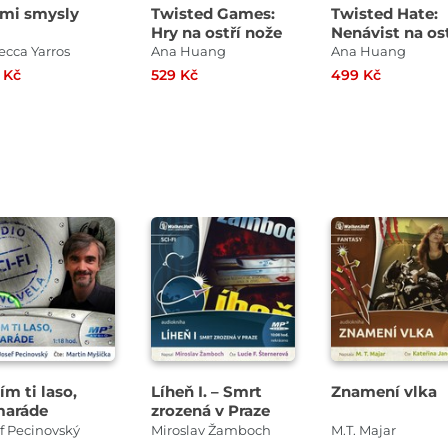
mi smysly
Twisted Games:
Twisted Hate:
Hry na ostří nože
Nenávist na ost
nože
cca Yarros
Ana Huang
Ana Huang
 Kč
529 Kč
499 Kč
Přehrát
Přehrát
Přehrát
ukázku
ukázku
ukázku
ím ti laso,
Líheň I. – Smrt
Znamení vlka
maráde
zrozená v Praze
f Pecinovský
Miroslav Žamboch
M.T. Majar