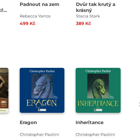
Padnout na zem
Dvůr tak krutý a
Te
ří
krásný
Rebecca Yarros
Stacia Stark
Pen
499 Kč
389 Kč
379
Přehrát
Přehrát
ukázku
ukázku
Eragon
Inheritance
Hu
kom
Christopher Paolini
Christopher Paolini
Suz