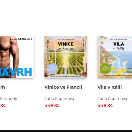
Přehrát
Přehrát
Přehrát
ukázku
ukázku
ukázku
rh
Vinice ve Francii
Vila v Itálii
e Kennedy
Julie Caplinová
Julie Caplinová
 Kč
449 Kč
449 Kč