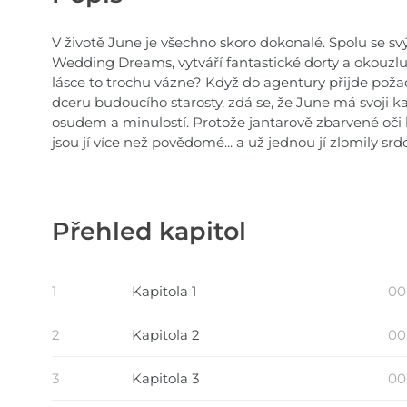
V životě June je všechno skoro dokonalé. Spolu se
Wedding Dreams, vytváří fantastické dorty a okouzluje
lásce to trochu vázne? Když do agentury přijde poža
dceru budoucího starosty, zdá se, že June má svoji ka
osudem a minulostí. Protože jantarově zbarvené oči
jsou jí více než povědomé... a už jednou jí zlomily srd
Přehled kapitol
1
Kapitola 1
00
2
Kapitola 2
00:
3
Kapitola 3
00