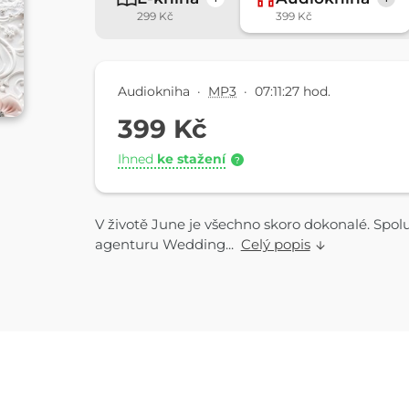
299 Kč
399 Kč
Audiokniha
·
MP3
·
07:11:27 hod.
399 Kč
Ihned
ke stažení
?
V životě June je všechno skoro dokonalé. Spo
agenturu Wedding...
Celý popis