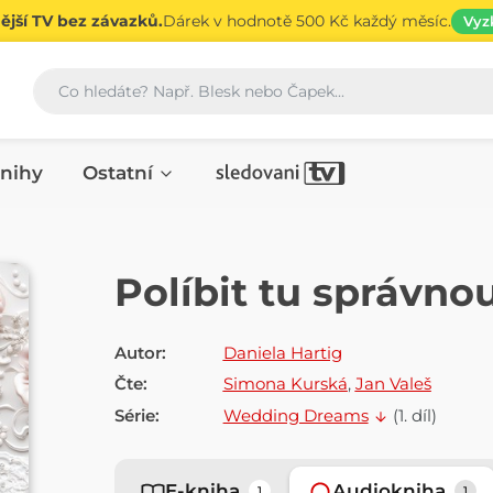
jší TV bez závazků.
Dárek v hodnotě 500 Kč každý měsíc.
Vyz
Vyhledávání
nihy
Ostatní
AUDIOKNIHA
Políbit tu správno
Autor:
Daniela Hartig
Čte:
Simona Kurská
,
Jan Valeš
Série:
Wedding Dreams
(1. díl)
E-kniha
Audiokniha
1
1