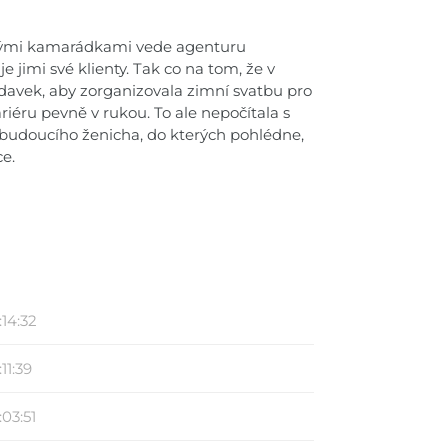
 svými kamarádkami vede agenturu
 jimi své klienty. Tak co na tom, že v
davek, aby zorganizovala zimní svatbu pro
riéru pevně v rukou. To ale nepočítala s
 budoucího ženicha, do kterých pohlédne,
ce.
:14:32
11:39
:03:51