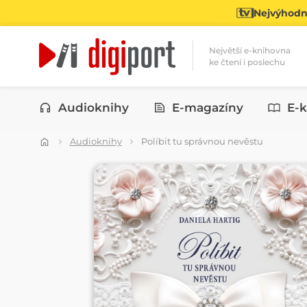
Nejvýhodně
Největší e-knihovna
ke čtení i poslechu
Kategorie
Audioknihy
E-magazíny
E-k
Audioknihy
Políbit tu správnou nevěstu