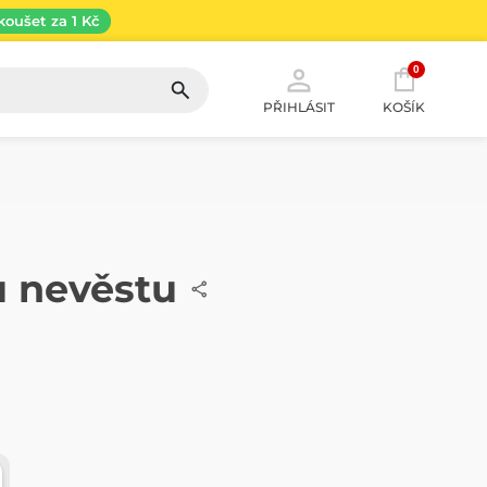
koušet za 1 Kč
0
PŘIHLÁSIT
KOŠÍK
u nevěstu