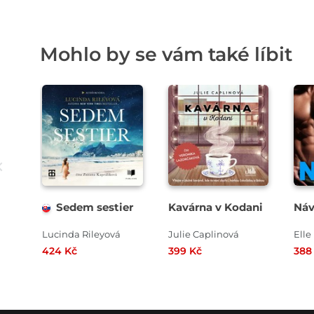
Mohlo by se vám také líbit
Přehrát
Přehrát
ukázku
ukázku
Sedem sestier
Kavárna v Kodani
Náv
Lucinda Rileyová
Julie Caplinová
Ell
424 Kč
399 Kč
388