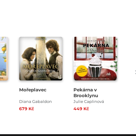
Přehrát
Přehrát
ukázku
ukázku
Mořeplavec
Pekárna v
Pa
Brooklynu
Diana Gabaldon
Julie Caplinová
T.L
679 Kč
449 Kč
499