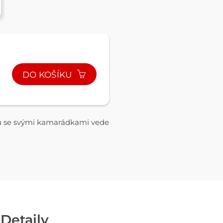
DO KOŠÍKU
lu se svými kamarádkami vede
Detaily