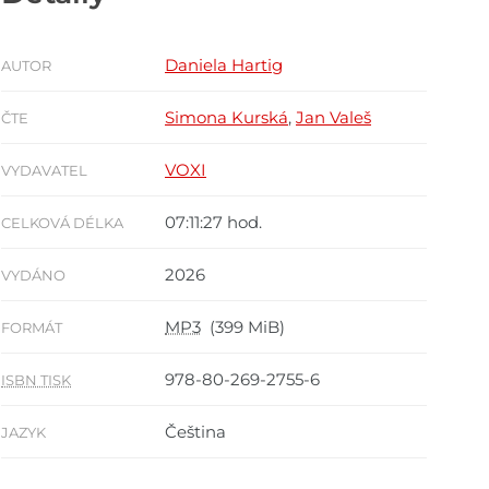
Daniela Hartig
AUTOR
Simona Kurská
,
Jan Valeš
ČTE
VOXI
VYDAVATEL
07:11:27 hod.
CELKOVÁ DÉLKA
2026
VYDÁNO
MP3
(399 MiB)
FORMÁT
978-80-269-2755-6
ISBN TISK
Čeština
JAZYK