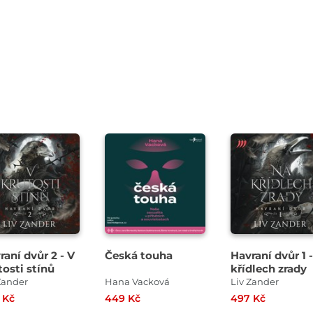
řehrát
Přehrát
kázku
ukázku
raní dvůr 2 - V
Česká touha
Havraní dvůr 1 
tosti stínů
křídlech zrady
Zander
Hana Vacková
Liv Zander
 Kč
449 Kč
497 Kč