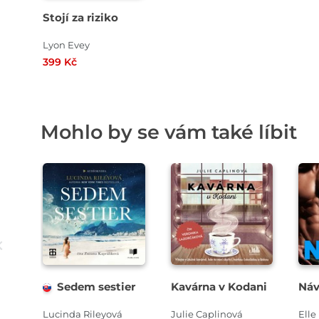
Stojí za riziko
Lyon Evey
399 Kč
Mohlo by se vám také líbit
Přehrát
Přehrát
ukázku
ukázku
Sedem sestier
Kavárna v Kodani
Náv
Lucinda Rileyová
Julie Caplinová
Ell