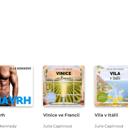
Přehrát
Přehrát
Přehrát
ukázku
ukázku
ukázku
rh
Vinice ve Francii
Vila v Itálii
e Kennedy
Julie Caplinová
Julie Caplinová