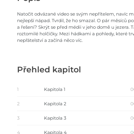
Natočit odvázané video se svým nepřítelem, navíc 
nejlepší nápad. Tvrdil, že ho smazal. O pár měsíců p
a řešení? Skrýt se před médii v jeho domě u jezera. T
roztomilé holčičky. Mezi hádkami a pohledy, které trva
nepřátelství a začíná něco víc.
Přehled kapitol
1
Kapitola 1
0
2
Kapitola 2
0
3
Kapitola 3
0
4
Kapitola 4
0