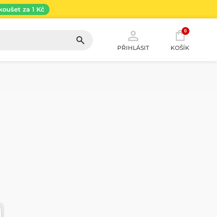
koušet za 1 Kč
0
PŘIHLÁSIT
KOŠÍK