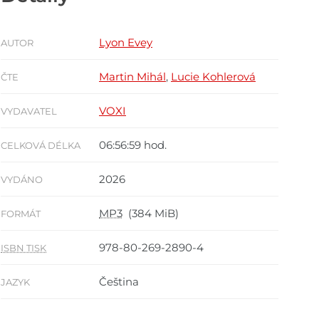
Lyon Evey
AUTOR
Martin Mihál
,
Lucie Kohlerová
ČTE
VOXI
VYDAVATEL
06:56:59 hod.
CELKOVÁ DÉLKA
2026
VYDÁNO
MP3
(384 MiB)
FORMÁT
978-80-269-2890-4
ISBN TISK
Čeština
JAZYK