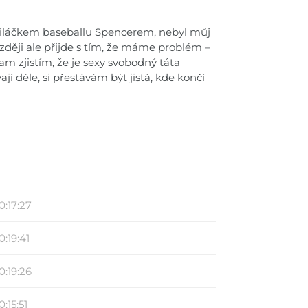
miláčkem baseballu Spencerem, nebyl můj
ozději ale přijde s tím, že máme problém –
am zjistím, že je sexy svobodný táta
jí déle, si přestávám být jistá, kde končí
0:17:27
0:19:41
0:19:26
0:15:51