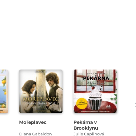
Přehrát
Přehrát
ukázku
ukázku
Mořeplavec
Pekárna v
Pa
Brooklynu
Diana Gabaldon
Julie Caplinová
T.L