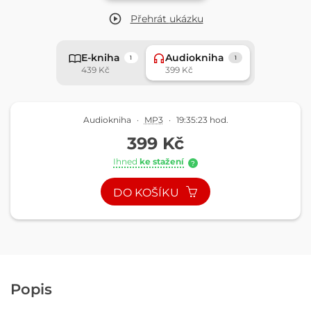
Přehrát
ukázku
E-kniha
Audiokniha
1
1
439 Kč
399 Kč
Audiokniha
·
MP3
·
19:35:23 hod.
399 Kč
Ihned
ke stažení
?
DO KOŠÍKU
Popis