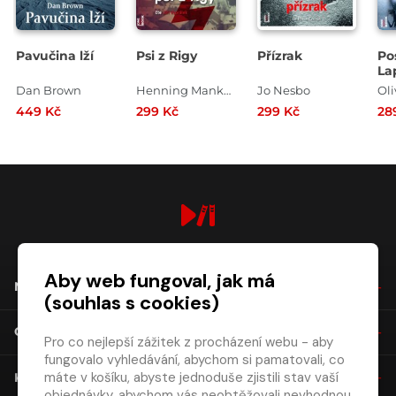
Pavučina lží
Psi z Rigy
Přízrak
Po
La
Dan Brown
Henning Mankell
Jo Nesbo
Oli
449 Kč
299 Kč
299 Kč
28
digiport.cz © 2026
Aby web fungoval, jak má
NÁKUP
(souhlas s cookies)
O SPOLEČNOSTI
Pro co nejlepší zážitek z procházení webu - aby
fungovalo vyhledávání, abychom si pamatovali, co
máte v košíku, abyste jednoduše zjistili stav vaší
KONTAKT
objednávky, abychom vás neobtěžovali nevhodnou