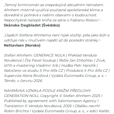
,Temný krimiromán se znepokojivě aktuálním tématem.
Ahnhem mistrně využívá současné společenské klima a
dovedně si pohrává s našimi obavami o budoucnost.
Nepochybně nejlepší kniha ze série o Fabianu Riskovi.‘
-
Skånska Dagbladet (Švédsko)
,Úspěch Stefana Ahnhema není nijak složitý: píše jako bůh a
udržuje nás v mučivém napětí až do poslední stránky.‘
-
Nettavisen (Norsko)
Stefan Ahnhem: GENERACE NULA | Překlad Vendula
Nováková | Čte Pavel Soukup | Režie Jan Drbohlav | Zvuk,
střih a mastering Vladimír Srb | Hudba Petr Hanzlík |
Natočeno ve studiu S Pro Alfa CZ | Produkce S Pro Alfa CZ |
Supervize Alena Brožová | Vydala Euromedia Group, a. s. –
Témbr, v červnu 2026.
NAHRÁVKA VZNIKLA PODLE KNIŽNÍ PŘEDLOHY:
GENERATION NOLL Copyright © Stefan Ahnhem 2025 I
Published by agreement with Salomonsson Agency I
Translation © Vendula Nováková, 2026 I Obálku navrhl
Robin Brichta I Vydala Euromedia Group, a. s., v edici Kalibr,