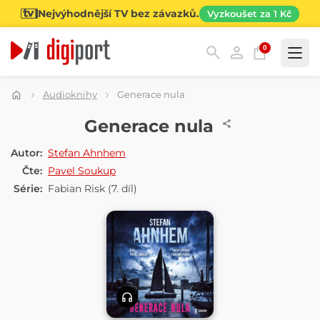
Nejvýhodnější TV bez závazků.
Vyzkoušet za 1 Kč
0
Kategorie
Audioknihy
Generace nula
AUDIOKNIHA
Generace nula
Autor:
Stefan Ahnhem
Čte:
Pavel Soukup
Série:
Fabian Risk
(7. díl)