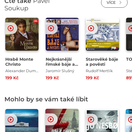
Čte také
Pavel
VÍCE
Soukup
Hrabě Monte
Nejkrásnější
Starověké báje
T
Christo
římské báje a
a pověsti
pověsti
Alexander Dumas
Jaromír Slušný
Rudolf Mertlík
St
199 Kč
199 Kč
199 Kč
89
Mohlo by se vám také líbit