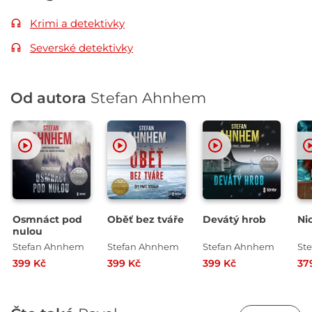
Krimi a detektivky
Severské detektivky
Od autora
Stefan Ahnhem
Osmnáct pod
Oběť bez tváře
Devátý hrob
Ni
nulou
Stefan Ahnhem
Stefan Ahnhem
Stefan Ahnhem
St
399 Kč
399 Kč
399 Kč
37