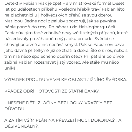
Detektiv Fabian Risk je zpět – a v mistrovské formě! Deset
let po událostech příběhu Poslední hřebík tráví Fabian léto
na plachetnici u jihošvédských břehů se svou dcerou
Matildou. Jedné noci z paluby zpozorují, jak se pevnina
náhle ponoří do tmy. Po návratu do Helsingborgu čelí
Fabianův tým řadě zdánlivě nevysvětlitelných případů, které
následovaly po záhadném výpadku proudu. Svědci se
chovají podivně a nic nedává smysl. Pak se Fabianovi ozve
jeho dávná přítelkyně, jíž se ztratila dcera. Šlo o únos, nebo s
tím má něco společného dceřin otec? Při pátrání po dívce
začíná Fabian rozeznávat jistý vzorec. Ale stále mu něco
uniká…
VÝPADEK PROUDU VE VELKÉ OBLASTI JIŽNÍHO ŠVÉDSKA.
KRÁDEŽ OBŘÍ HOTOVOSTI ZE STÁTNÍ BANKY.
UNESENÉ DĚTI, ZLOČINY BEZ LOGIKY, VRAŽDY BEZ
DŮVODU.
A ZA TÍM VŠÍM PLÁN NA PŘEVZETÍ MOCI, DOKONALÝ… A
DĚSIVĚ REÁLNÝ.