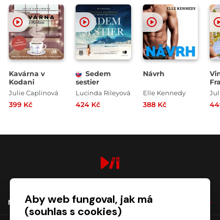
Kavárna v
Sedem
Návrh
Vi
Kodani
sestier
Fr
Julie Caplinová
Lucinda Rileyová
Elle Kennedy
Jul
399 Kč
424 Kč
388 Kč
44
digiport.cz © 2026
Aby web fungoval, jak má
NÁKUP
(souhlas s cookies)