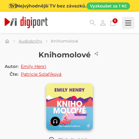
Nejvýhodnější TV bez závazků.
Vyzkoušet za 1 Kč
0
Kategorie
Audioknihy
Knihomolové
AUDIOKNIHA
Knihomolové
Autor:
Emily Henri
Čte:
Patricie Solaříková