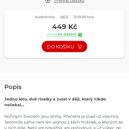
Přehrát
ukázku
Audiokniha
·
MP3
·
13:19:38 hod.
449 Kč
Ihned
ke stažení
?
DO KOŠÍKU
Popis
Jedno léto, dvě rivalky a zvrat v ději, který nikdo
nečekal…
Nořiným životem jsou knihy. Přečetla je snad už všechny.
Jenomže sama není ani jednou z těch hrdinek, o kterých se
v nich píše. Není ani odvážná, ani pohodová, a už vůbec ne