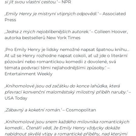
si jít svou vlastní cestou.‘
– NPR
,Emily Henry je mistryní vtipných odpovědí.‘
– Associated
Press
,Jedna z mých nejoblíbenějších autorek.‘
– Colleen Hoover,
autorka bestsellerů New York Times
,Pro Emily Henry je lidsky nemožné napsat špatnou knihu...
Ať už se Henry rozhodne napsat cokoli, ať už jde o literární
pózování nebo romantickou komedii z dovolené, svá
témata podvrací těmi nejlahodnějšími způsoby.‘ –
Entertainment Weekly
,Knihomolové jsou od začátku do konce lahůdka, která
převrací konvenční maloměstský milostný příběh naruby.‘
–
USA Today
,Zábavný a koketní román.‘
– Cosmopolitan
,Knihomolové jsou snem každého milovníka romantických
komedií... Čtenáři vědí, že Emily Henry vždycky dokáže
nabídnout skvělé vtipy a romantické příběhy, nad kterými