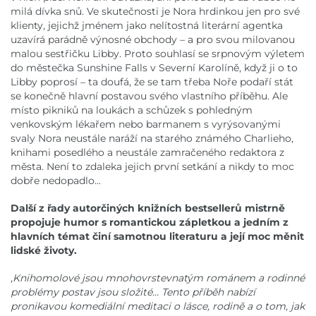
milá dívka snů. Ve skutečnosti je Nora hrdinkou jen pro své
klienty, jejichž jménem jako nelítostná literární agentka
uzavírá parádně výnosné obchody – a pro svou milovanou
malou sestřičku Libby. Proto souhlasí se srpnovým výletem
do městečka Sunshine Falls v Severní Karolíně, když ji o to
Libby poprosí – ta doufá, že se tam třeba Noře podaří stát
se konečně hlavní postavou svého vlastního příběhu. Ale
místo pikniků na loukách a schůzek s pohledným
venkovským lékařem nebo barmanem s vyrýsovanými
svaly Nora neustále naráží na starého známého Charlieho,
knihami posedlého a neustále zamračeného redaktora z
města. Není to zdaleka jejich první setkání a nikdy to moc
dobře nedopadlo...
Další z řady autorčiných knižních bestsellerů mistrně
propojuje humor s romantickou zápletkou a jedním z
hlavních témat činí samotnou literaturu a její moc měnit
lidské životy.
,Knihomolové jsou mnohovrstevnatým románem a rodinné
problémy postav jsou složité... Tento příběh nabízí
pronikavou komediální meditaci o lásce, rodině a o tom, jak