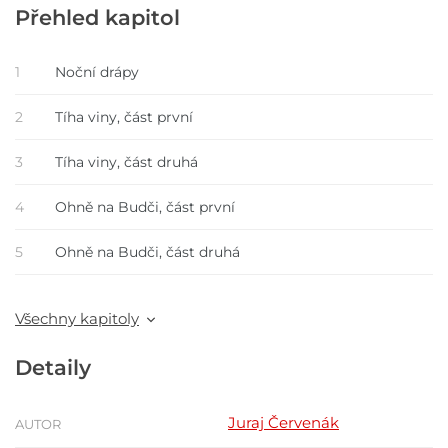
Přehled kapitol
1
Noční drápy
2
Tíha viny, část první
3
Tíha viny, část druhá
4
Ohně na Budči, část první
5
Ohně na Budči, část druhá
Všechny kapitoly
Detaily
Juraj Červenák
AUTOR