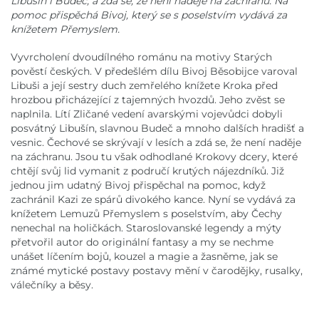
Libušín i Budeč, a zdá se, že není naděje na záchranu. Na
pomoc přispěchá Bivoj, který se s poselstvím vydává za
knížetem Přemyslem.
Vyvrcholení dvoudílného románu na motivy Starých
pověstí českých. V předešlém dílu Bivoj Běsobijce varoval
Libuši a její sestry duch zemřelého knížete Kroka před
hrozbou přicházející z tajemných hvozdů. Jeho zvěst se
naplnila. Lítí Zličané vedení avarskými vojevůdci dobyli
posvátný Libušín, slavnou Budeč a mnoho dalších hradišť a
vesnic. Čechové se skrývají v lesích a zdá se, že není naděje
na záchranu. Jsou tu však odhodlané Krokovy dcery, které
chtějí svůj lid vymanit z područí krutých nájezdníků. Již
jednou jim udatný Bivoj přispěchal na pomoc, když
zachránil Kazi ze spárů divokého kance. Nyní se vydává za
knížetem Lemuzů Přemyslem s poselstvím, aby Čechy
nenechal na holičkách. Staroslovanské legendy a mýty
přetvořil autor do originální fantasy a my se nechme
unášet líčením bojů, kouzel a magie a žasněme, jak se
známé mytické postavy postavy mění v čarodějky, rusalky,
válečníky a běsy.