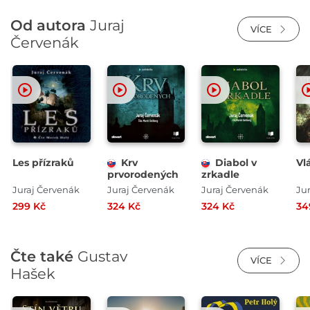
Od autora
Juraj
VÍCE
Červenák
Les přízraků
Krv
Diabol v
Vl
prvorodených
zrkadle
Juraj Červenák
Juraj Červenák
Juraj Červenák
Ju
299 Kč
324 Kč
324 Kč
34
Čte také
Gustav
VÍCE
Hašek