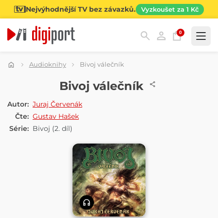
Nejvýhodnější TV bez závazků.
Vyzkoušet za 1 Kč
0
Kategorie
Audioknihy
Bivoj válečník
AUDIOKNIHA
Bivoj válečník
Autor:
Juraj Červenák
Čte:
Gustav Hašek
Série:
Bivoj
(2. díl)