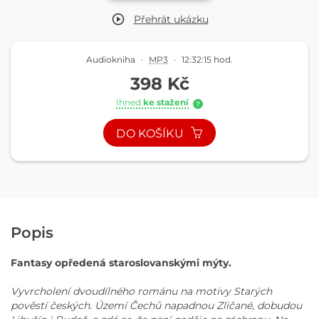
Přehrát
ukázku
Audiokniha
·
MP3
·
12:32:15 hod.
398 Kč
Ihned
ke stažení
?
DO KOŠÍKU
Popis
Fantasy opředená staroslovanskými mýty.
Vyvrcholení dvoudílného románu na motivy Starých
pověstí českých. Území Čechů napadnou Zličané, dobudou