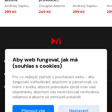
sezóna
průvodce
galaxií
Andrzej Sapkowski
Douglas Adams
Andrzej Sapkowski
299 Kč
249 Kč
299 Kč
29
digiport.cz © 2026
Aby web fungoval, jak má
NÁKUP
(souhlas s cookies)
O SPOLEČNOSTI
Pro co nejlepší zážitek z procházení webu - aby
fungovalo vyhledávání, abychom si pamatovali, co
máte v košíku, abyste jednoduše zjistili stav vaší
KONTAKT
objednávky, abychom vás neobtěžovali nevhodnou
reklamou a abyste se nemuseli pokaždé
přihlašovat.
Proto od vás potřebujeme souhlas se
Přijmout vše
Nastavení