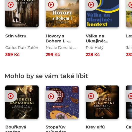
Stín větru
Hovory s
Válka na
Le
Bohem I. -
Ukrajině:
Neobvyklý
kontext
Carlos Ruiz Zafón
Neale Donald Walsch
Petr Holý
Ja
dialog
369 Kč
299 Kč
228 Kč
33
Mohlo by se vám také líbit
Bouřková
Stopařův
Krev elfů
Ča