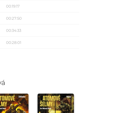
00:19:17
00:27:50
00:34:33
00:28:01
vá
řehrát
kázku