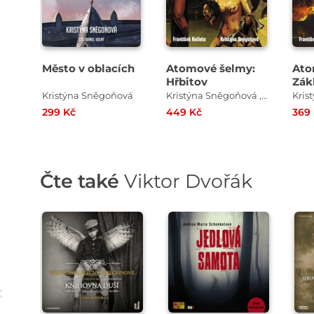
Město v oblacích
Atomové šelmy:
Ato
Hřbitov
Zák
Kristýna Sněgoňová
Kristýna Sněgoňová , František Kotleta
299 Kč
449 Kč
369
Čte také
Viktor Dvořák
Přehrát
Přehrát
ukázku
ukázku