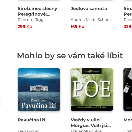
Sirotčinec slečny
Jedlová samota
Sir
Peregrinové:
Per
Knihovna duší
MA
Ransom Riggs
Andrea Maria Schenkelová
Ran
299 Kč
169 Kč
338
Mohlo by se vám také líbit
Přehrát
Přehrát
ukázku
ukázku
Pavučina lží
Vraždy v ulici
Moc
Morgue, Vrah jsi
ty
Dan Brown
Edgar Allan Poe
Gra