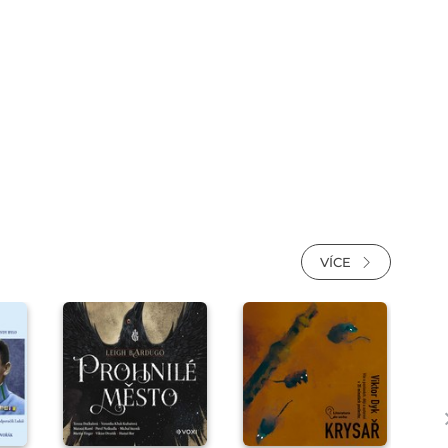
VÍCE
Přehrát
Přehrát
ukázku
ukázku