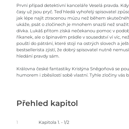
První případ detektivní kanceláře Veselá pravda. Kdys
časy už jsou pryč. Teď hledá vyhořelý spisovatel způs
jak lépe najít ztracenou múzu než během skutečného
ukáže, psát o zločinech je mnohem snazší než snaži
dívka. Lukáš přitom získá nečekanou pomoc v podob
říkanek, ale o špinavém prádle v sousedství ví víc, než
pouští do pátrání, které stojí na ostrých slovech a ješ
bestsellerista zjistí, že dobrý spisovatel nutně nemus
hledání pravdy sám.
Královna české fantastiky Kristýna Sněgoňová se pouš
humorem i zběsilostí sobě vlastní. Tyhle zločiny vás
Přehled kapitol
1
Kapitola 1. - 1/2