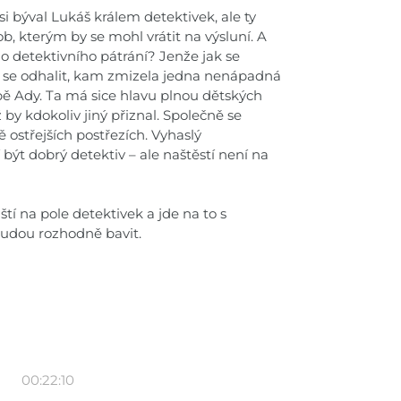
i býval Lukáš králem detektivek, ale ty
ob, kterým by se mohl vrátit na výsluní. A
 detektivního pátrání? Jenže jak se
t se odhalit, kam zmizela jedna nenápadná
ě Ady. Ta má sice hlavu plnou dětských
 by kdokoliv jiný přiznal. Společně se
tě ostřejších postřezích. Vyhaslý
í být dobrý detektiv – ale naštěstí není na
tí na pole detektivek a jde na to s
 budou rozhodně bavit.
00:22:10