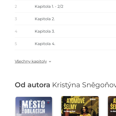
2
Kapitola 1. - 2/2
3
Kapitola 2.
4
Kapitola 3.
5
Kapitola 4.
Všechny kapitoly
Od autora
Kristýna Sněgoňo
Přehrát
Přehrát
P
ukázku
ukázku
u