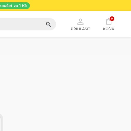
koušet za 1 Kč
0
PŘIHLÁSIT
KOŠÍK