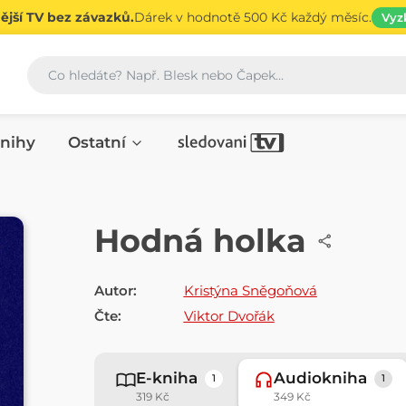
jší TV bez závazků.
Dárek v hodnotě 500 Kč každý měsíc.
Vyz
Vyhledávání
nihy
Ostatní
AUDIOKNIHA
Hodná holka
Autor:
Kristýna Sněgoňová
Čte:
Viktor Dvořák
E-kniha
Audiokniha
1
1
319 Kč
349 Kč