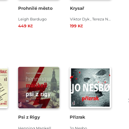
Prohnilé město
Krysař
Hol
Živ
Bla
Leigh Bardugo
Viktor Dyk , Tereza Nováková
Dan
449 Kč
199 Kč
329
Přehrát
Přehrát
ukázku
ukázku
Psi z Rigy
Přízrak
Sv
Henning Mankell
Jo Nesbo
Lar