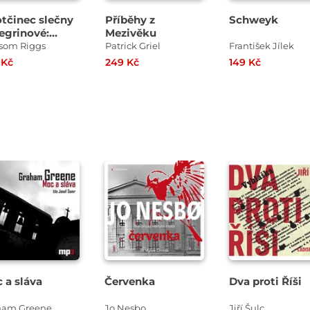
otčinec slečny
Příběhy z
Schweyk
egrinové:
Mezivěku
PA DNÍ
som Riggs
Patrick Griel
František Jílek
 Kč
249 Kč
149 Kč
Přehrát
Přehrát
Přehrát
ukázku
ukázku
ukázku
 a sláva
Červenka
Dva proti Říši
ham Greene
Jo Nesbo
Jiří Šulc