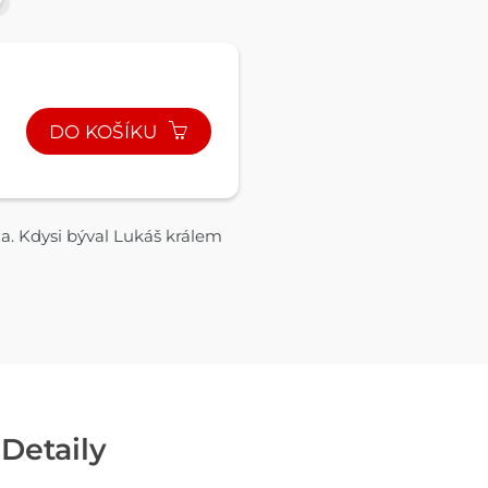
DO KOŠÍKU
da. Kdysi býval Lukáš králem
Detaily