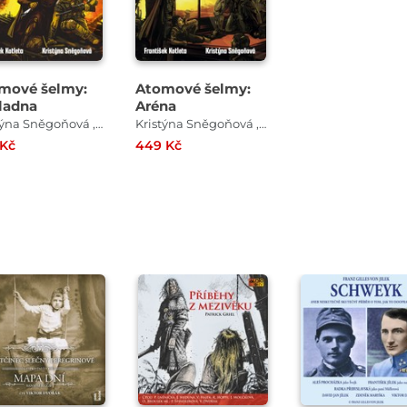
mové šelmy:
Atomové šelmy:
ladna
Aréna
Kristýna Sněgoňová , František Kotleta , Leoš Kyša
Kristýna Sněgoňová , František Kotleta
 Kč
449 Kč
Přehrát
Přehrát
Přehrát
ukázku
ukázku
ukázku