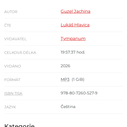
Guzel Jachina
AUTOR
Lukáš Hlavica
ČTE
Tympanum
VYDAVATEL
19:57:37 hod.
CELKOVÁ DÉLKA
2026
VYDÁNO
MP3
(1 GiB)
FORMÁT
978-80-7260-527-9
ISBN TISK
Čeština
JAZYK
Kategorie