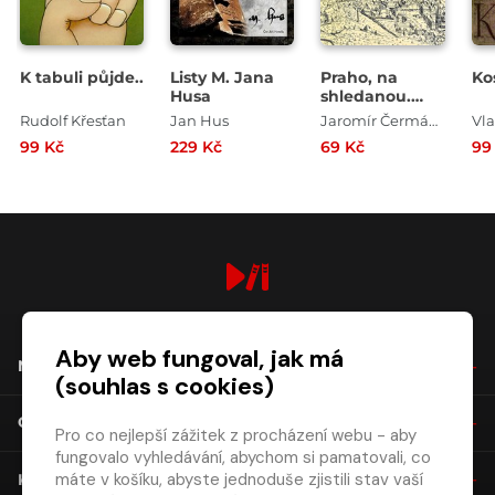
K tabuli půjde..
Listy M. Jana
Praho, na
Ko
Husa
shledanou.
Zvuková
Rudolf Křesťan
Jan Hus
Jaromír Čermák , Karel Šašek
pohlednice s
99 Kč
229 Kč
69 Kč
99
hudbou
digiport.cz © 2026
Aby web fungoval, jak má
NÁKUP
(souhlas s cookies)
O SPOLEČNOSTI
Pro co nejlepší zážitek z procházení webu - aby
fungovalo vyhledávání, abychom si pamatovali, co
máte v košíku, abyste jednoduše zjistili stav vaší
KONTAKT