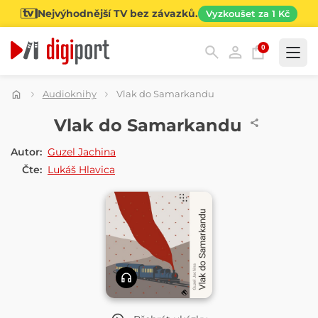
Nejvýhodnější TV bez závazků.
Vyzkoušet za 1 Kč
0
Kategorie
Audioknihy
Vlak do Samarkandu
AUDIOKNIHA
Vlak do Samarkandu
Autor:
Guzel Jachina
Čte:
Lukáš Hlavica