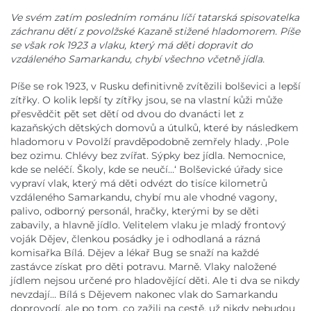
Ve svém zatím posledním románu líčí tatarská spisovatelka
záchranu dětí z povolžské Kazaně stižené hladomorem. Píše
se však rok 1923 a vlaku, který má děti dopravit do
vzdáleného Samarkandu, chybí všechno včetně jídla.
Píše se rok 1923, v Rusku definitivně zvítězili bolševici a lepší
zítřky. O kolik lepší ty zítřky jsou, se na vlastní kůži může
přesvědčit pět set dětí od dvou do dvanácti let z
kazaňských dětských domovů a útulků, které by následkem
hladomoru v Povolží pravděpodobně zemřely hlady. ,Pole
bez ozimu. Chlévy bez zvířat. Sýpky bez jídla. Nemocnice,
kde se neléčí. Školy, kde se neučí…‘ Bolševické úřady sice
vypraví vlak, který má děti odvézt do tisíce kilometrů
vzdáleného Samarkandu, chybí mu ale vhodné vagony,
palivo, odborný personál, hračky, kterými by se děti
zabavily, a hlavně jídlo. Velitelem vlaku je mladý frontový
voják Dějev, členkou posádky je i odhodlaná a rázná
komisařka Bílá. Dějev a lékař Bug se snaží na každé
zastávce získat pro děti potravu. Marně. Vlaky naložené
jídlem nejsou určené pro hladovějící děti. Ale ti dva se nikdy
nevzdají… Bílá s Dějevem nakonec vlak do Samarkandu
doprovodí, ale po tom, co zažili na cestě, už nikdy nebudou