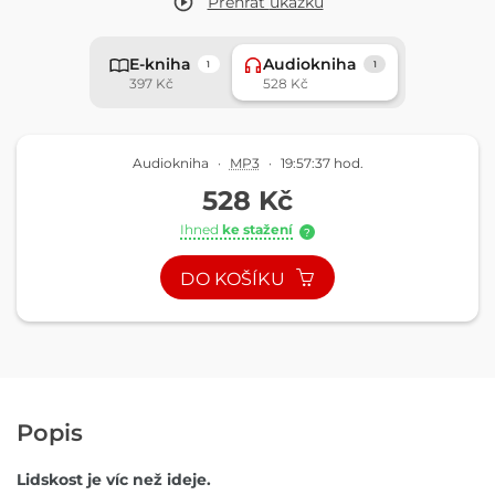
Přehrát
ukázku
E-kniha
Audiokniha
1
1
397 Kč
528 Kč
Audiokniha
·
MP3
·
19:57:37 hod.
528 Kč
Ihned
ke stažení
?
DO KOŠÍKU
Popis
Lidskost je víc než ideje.