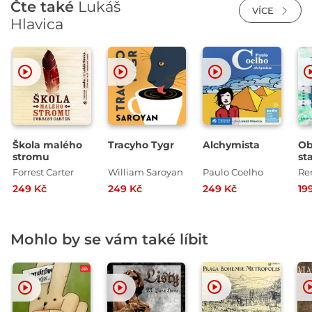
Čte také
Lukáš
VÍCE
Hlavica
Škola malého
Tracyho Tygr
Alchymista
Ob
stromu
st
zá
Forrest Carter
William Saroyan
Paulo Coelho
Re
249 Kč
249 Kč
249 Kč
19
Mohlo by se vám také líbit