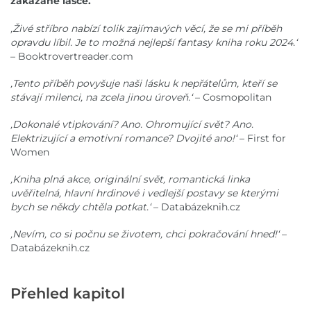
zakázané lásce.
,Živé stříbro nabízí tolik zajímavých věcí, že se mi příběh
opravdu líbil. Je to možná nejlepší fantasy kniha roku 2024.‘
– Booktrovertreader.com
,Tento příběh povyšuje naši lásku k nepřátelům, kteří se
stávají milenci, na zcela jinou úroveň.‘
– Cosmopolitan
,Dokonalé vtipkování? Ano. Ohromující svět? Ano.
Elektrizující a emotivní romance? Dvojité ano!‘
– First for
Women
,Kniha plná akce, originální svět, romantická linka
uvěřitelná, hlavní hrdinové i vedlejší postavy se kterými
bych se někdy chtěla potkat.‘
– Databázeknih.cz
,Nevím, co si počnu se životem, chci pokračování hned!‘
–
Databázeknih.cz
Přehled kapitol