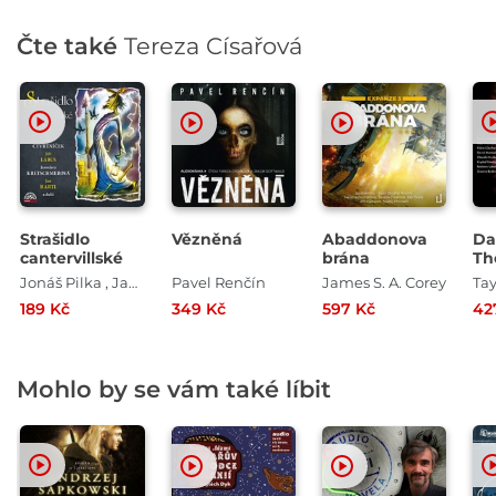
Čte také
Tereza Císařová
Strašidlo
Vězněná
Abaddonova
Da
cantervillské
brána
Th
Jonáš Pilka , Jan Jiráň
Pavel Renčín
James S. A. Corey
189 Kč
349 Kč
597 Kč
42
Mohlo by se vám také líbit