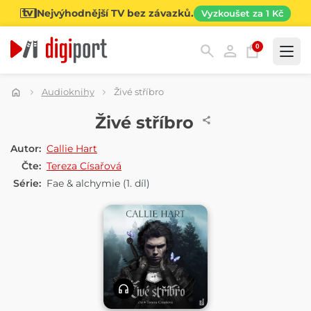
Nejvýhodnější TV bez závazků.
Vyzkoušet za 1 Kč
0
Kategorie
Audioknihy
Živé stříbro
AUDIOKNIHA
Živé stříbro
Autor:
Callie Hart
Čte:
Tereza Císařová
Série:
Fae & alchymie
(1. díl)