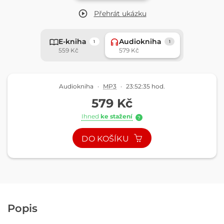
Přehrát
ukázku
E-kniha
Audiokniha
1
1
559 Kč
579 Kč
Audiokniha
·
MP3
·
23:52:35 hod.
579 Kč
Ihned
ke stažení
?
DO KOŠÍKU
Popis