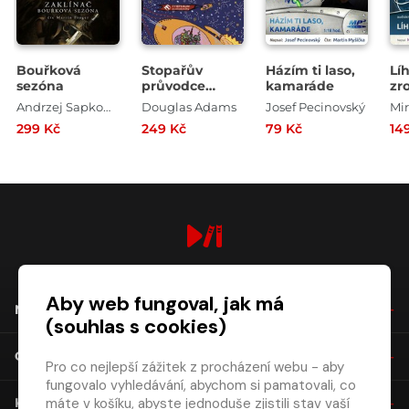
Bouřková
Stopařův
Házím ti laso,
Líh
sezóna
průvodce
kamaráde
zr
galaxií
Pr
Andrzej Sapkowski
Douglas Adams
Josef Pecinovský
299 Kč
249 Kč
79 Kč
14
digiport.cz © 2026
Aby web fungoval, jak má
NÁKUP
(souhlas s cookies)
O SPOLEČNOSTI
Pro co nejlepší zážitek z procházení webu - aby
fungovalo vyhledávání, abychom si pamatovali, co
máte v košíku, abyste jednoduše zjistili stav vaší
KONTAKT