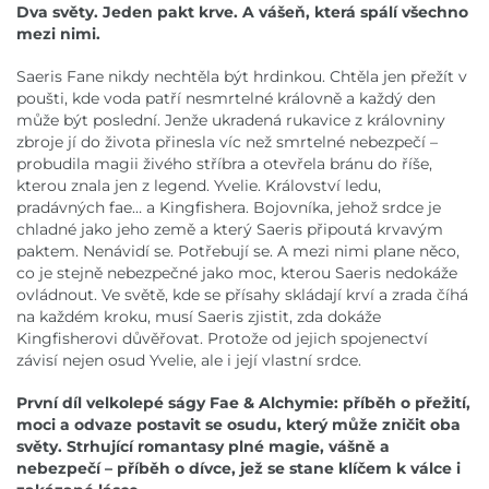
Dva světy. Jeden pakt krve. A vášeň, která spálí všechno
mezi nimi.
Saeris Fane nikdy nechtěla být hrdinkou. Chtěla jen přežít v
poušti, kde voda patří nesmrtelné královně a každý den
může být poslední. Jenže ukradená rukavice z královniny
zbroje jí do života přinesla víc než smrtelné nebezpečí –
probudila magii živého stříbra a otevřela bránu do říše,
kterou znala jen z legend. Yvelie. Království ledu,
pradávných fae… a Kingfishera. Bojovníka, jehož srdce je
chladné jako jeho země a který Saeris připoutá krvavým
paktem. Nenávidí se. Potřebují se. A mezi nimi plane něco,
co je stejně nebezpečné jako moc, kterou Saeris nedokáže
ovládnout. Ve světě, kde se přísahy skládají krví a zrada číhá
na každém kroku, musí Saeris zjistit, zda dokáže
Kingfisherovi důvěřovat. Protože od jejich spojenectví
závisí nejen osud Yvelie, ale i její vlastní srdce.
První díl velkolepé ságy Fae & Alchymie: příběh o přežití,
moci a odvaze postavit se osudu, který může zničit oba
světy. Strhující romantasy plné magie, vášně a
nebezpečí – příběh o dívce, jež se stane klíčem k válce i