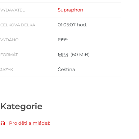
Supraphon
VYDAVATEL
01:05:07 hod.
CELKOVÁ DÉLKA
1999
VYDÁNO
MP3
(60 MiB)
FORMÁT
Čeština
JAZYK
Kategorie
Pro děti a mládež