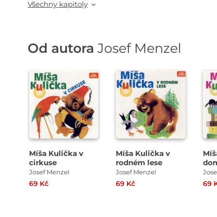
Všechny kapitoly
Od autora
Josef Menzel
Přehrát
Přehrát
P
ukázku
ukázku
u
Míša Kulička v
Míša Kulička v
Míš
cirkuse
rodném lese
dom
Josef Menzel
Josef Menzel
Jose
69 Kč
69 Kč
69 