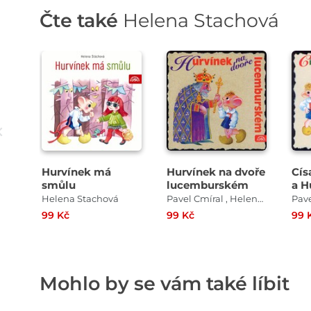
Čte také
Helena Stachová
Přehrát
Přehrát
ukázku
ukázku
Hurvínek má
Hurvínek na dvoře
Cís
smůlu
lucemburském
a H
Helena Stachová
Pavel Cmíral , Helena Stachová
99 Kč
99 Kč
99 
Mohlo by se vám také líbit