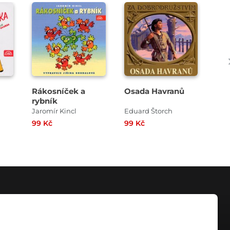
Přehrát
Přehrát
ukázku
ukázku
Rákosníček a
Osada Havranů
Kr
rybník
dob
Jaromír Kincl
Eduard Štorch
99 Kč
99 Kč
199
KONTAKT