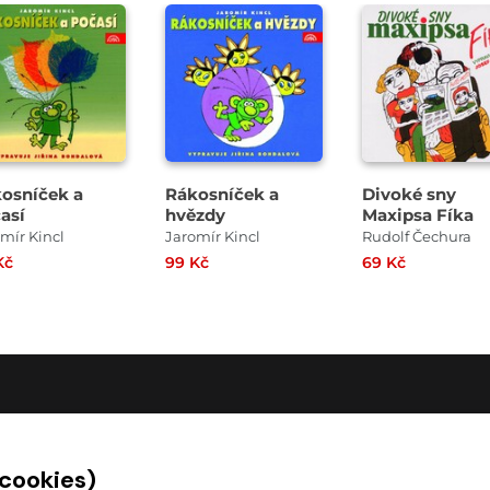
Přehrát
Přehrát
Přehrát
ukázku
ukázku
ukázku
osníček a
Rákosníček a
Divoké sny
así
hvězdy
Maxipsa Fíka
mír Kincl
Jaromír Kincl
Rudolf Čechura
Kč
99 Kč
69 Kč
O SPOLEČNOSTI
 cookies)