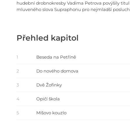
hudební drobnokresby Vadima Petrova povýšily titul
mluveného slova Supraphonu pro nejmladší posluch
Přehled kapitol
1
Beseda na Petříně
2
Do nového domova
3
Dvě Žofinky
4
Opičí škola
5
Míšovo kouzlo