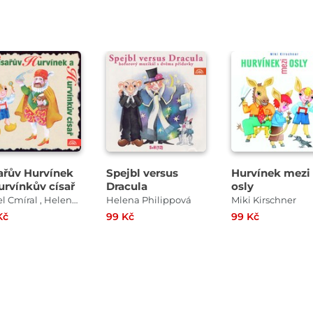
Přehrát
Přehrát
Přehrát
ukázku
ukázku
ukázku
ařův Hurvínek
Spejbl versus
Hurvínek mezi
urvínkův císař
Dracula
osly
Pavel Cmíral , Helena Stachová
Helena Philippová
Miki Kirschner
Kč
99 Kč
99 Kč