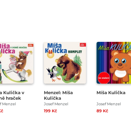
řehrát
Přehrát
kázku
ukázku
a Kulička v
Menzel: Míša
Míša Kulička
ě hraček
Kulička
f Menzel
Josef Menzel
Josef Menzel
Kč
199 Kč
89 Kč