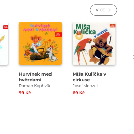
VÍCE
Přehrát
Přehrát
ukázku
ukázku
Hurvínek mezi
Míša Kulička v
Ro
hvězdami
cirkuse
Spe
Roman Kopřivík
Josef Menzel
99 Kč
69 Kč
99 