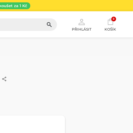
koušet za 1 Kč
0
PŘIHLÁSIT
KOŠÍK