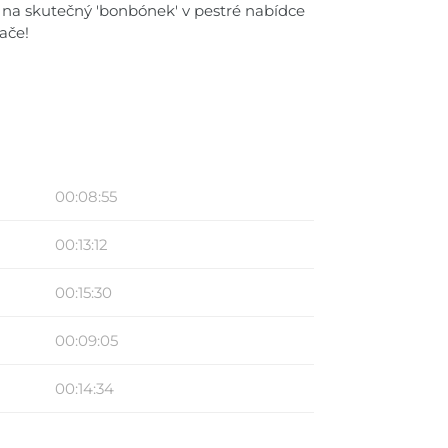
 na skutečný 'bonbónek' v pestré nabídce
ače!
00:08:55
00:13:12
00:15:30
00:09:05
00:14:34