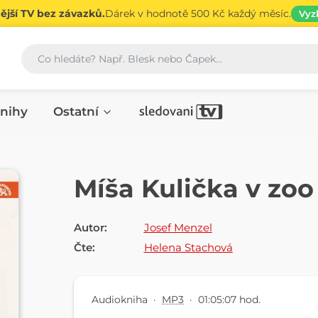
jší TV bez závazků.
Dárek v hodnotě 500 Kč každý měsíc.
Vyz
Vyhledávání
nihy
Ostatní
AUDIOKNIHA
Míša Kulička v zoo
Autor:
Josef Menzel
Čte:
Helena Stachová
Audiokniha
·
MP3
·
01:05:07 hod.