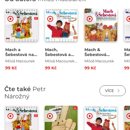
Mach a
Mach,
Mach &
Ma
Šebestová na
Šebestová a
Šebestová
Še
cestách
kouzelné
Nejlepší
pr
Miloš Macourek
Miloš Macourek , Václav Vorlíček
Miloš Macourek
Mi
sluchátko
dobrodružství
99 Kč
99 Kč
99 Kč
99
Čte také
Petr
VÍCE
Nárožný