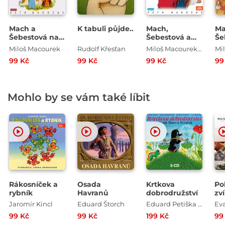
Mach a
K tabuli půjde..
Mach,
Ma
Šebestová na
Šebestová a
Še
cestách
kouzelné
Ne
Miloš Macourek
Rudolf Křesťan
Miloš Macourek , Václav Vorlíček
Mi
sluchátko
do
99 Kč
99 Kč
99 Kč
99
Mohlo by se vám také líbit
Rákosníček a
Osada
Krtkova
Po
rybník
Havranů
dobrodružství
zv
Z
Jaromír Kincl
Eduard Štorch
Eduard Petiška , Zdeněk Miler
Ev
99 Kč
99 Kč
199 Kč
99