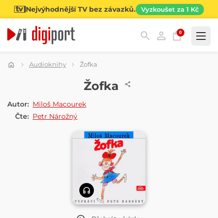
Nejvýhodnější TV bez závazků.
Vyzkoušet za 1 Kč
0
Kategorie
Audioknihy
Žofka
AUDIOKNIHA
Žofka
Autor:
Miloš Macourek
Čte:
Petr Nárožný