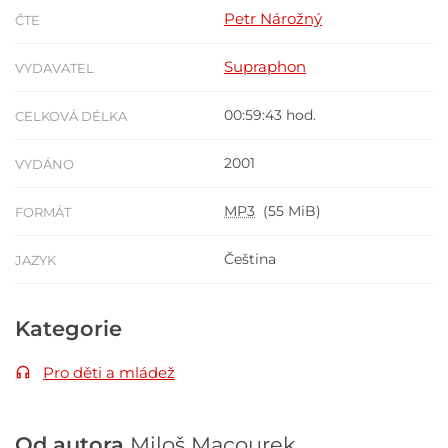
Petr Nárožný
ČTE
Supraphon
VYDAVATEL
00:59:43 hod.
CELKOVÁ DÉLKA
2001
VYDÁNO
MP3
(55 MiB)
FORMÁT
Čeština
JAZYK
Kategorie
Pro děti a mládež
Od autora
Miloš Macourek