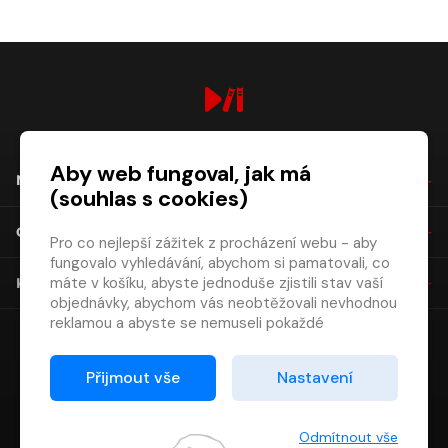
digiport.cz © 2026
Aby web fungoval, jak má
NÁKUP
(souhlas s cookies)
O SPOLEČNOSTI
Pro co nejlepší zážitek z procházení webu - aby
fungovalo vyhledávání, abychom si pamatovali, co
máte v košíku, abyste jednoduše zjistili stav vaší
KONTAKT
objednávky, abychom vás neobtěžovali nevhodnou
reklamou a abyste se nemuseli pokaždé
přihlašovat.
Proto od vás potřebujeme souhlas se
Přijmout vše
Nastavení
zpracováním souborů cookies
, tj. malých souborů,
které se dočasně ukládají ve vašem prohlížeči.
Děkujeme, že nám ho dáte a pomůžete nám tak
Odmítnout vše