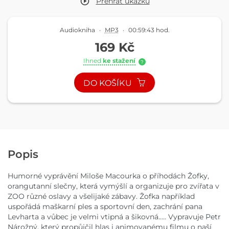
Přehrát
ukázku
Audiokniha
·
MP3
·
00:59:43 hod.
169 Kč
Ihned
ke stažení
?
DO KOŠÍKU
Popis
Humorné vyprávění Miloše Macourka o příhodách Žofky,
orangutanní slečny, která vymýšlí a organizuje pro zvířata v
ZOO různé oslavy a všelijaké zábavy. Žofka například
uspořádá maškarní ples a sportovní den, zachrání pana
Levharta a vůbec je velmi vtipná a šikovná..... Vypravuje Petr
Nárožný, který propůjčil hlas i animovanému filmu o naší