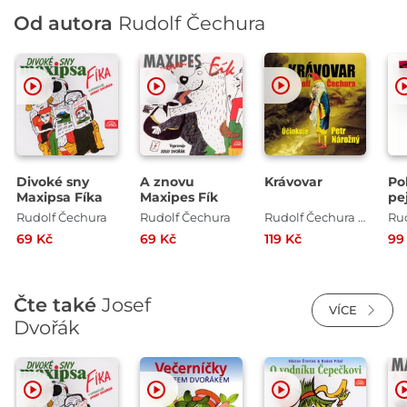
Od autora
Rudolf Čechura
Divoké sny
A znovu
Krávovar
Po
Maxipsa Fíka
Maxipes Fík
pe
ha
Rudolf Čechura
Rudolf Čechura
Rudolf Čechura , Petr Nárožný
Ru
69 Kč
69 Kč
119 Kč
99
Čte také
Josef
VÍCE
Dvořák