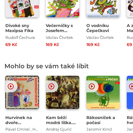
Divoké sny
Večerníčky s
O vodníku
A 
Maxipsa Fíka
Josefem
Čepečkovi
Ma
Dvořákem
Rudolf Čechura
Václav Čtvrtek
Václav Čtvrtek
Ru
69 Kč
169 Kč
169 Kč
69
Mohlo by se vám také líbit
Hurvínek na
Kam běží
Rákosníček a
Rá
dvoře
modrá liška.
počasí
hv
lucemburském
Pohádkové
Pavel Cmíral , Helena Stachová
Andrej Gjurić
Jaromír Kincl
Jar
vyprávění z