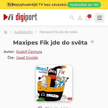
Nejvýhodnější TV bez závazků.
Vyzkoušet za 1 Kč
0
Kategorie
Audioknihy
Maxipes Fík jde do světa
AUDIOKNIHA
Maxipes Fík jde do světa
Autor:
Rudolf Čechura
Čte:
Josef Dvořák