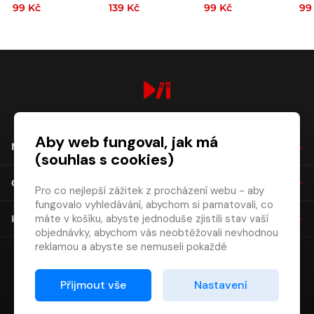
99 Kč
139 Kč
99 Kč
99
Malé Strany
digiport.cz © 2026
Aby web fungoval, jak má
NÁKUP
(souhlas s cookies)
O SPOLEČNOSTI
Pro co nejlepší zážitek z procházení webu - aby
fungovalo vyhledávání, abychom si pamatovali, co
máte v košíku, abyste jednoduše zjistili stav vaší
KONTAKT
objednávky, abychom vás neobtěžovali nevhodnou
reklamou a abyste se nemuseli pokaždé
přihlašovat.
Proto od vás potřebujeme souhlas se
Přijmout vše
Nastavení
zpracováním souborů cookies
, tj. malých souborů,
které se dočasně ukládají ve vašem prohlížeči.