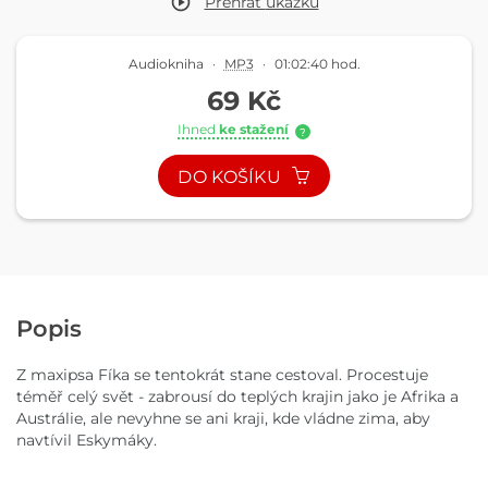
Přehrát
ukázku
Audiokniha
·
MP3
·
01:02:40 hod.
69 Kč
Ihned
ke stažení
?
DO KOŠÍKU
Popis
Z maxipsa Fíka se tentokrát stane cestoval. Procestuje
téměř celý svět - zabrousí do teplých krajin jako je Afrika a
Austrálie, ale nevyhne se ani kraji, kde vládne zima, aby
navtívil Eskymáky.