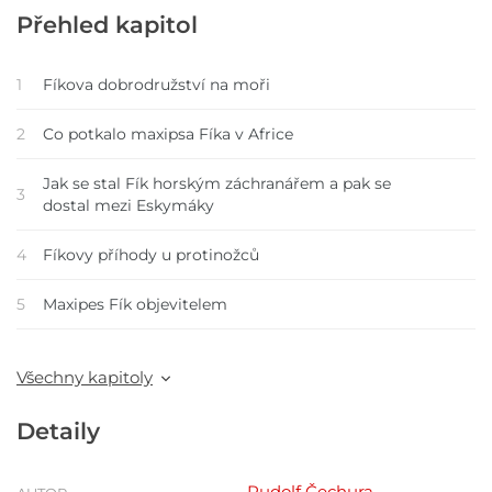
Přehled kapitol
1
Fíkova dobrodružství na moři
2
Co potkalo maxipsa Fíka v Africe
Jak se stal Fík horským záchranářem a pak se
3
dostal mezi Eskymáky
4
Fíkovy příhody u protinožců
5
Maxipes Fík objevitelem
Všechny kapitoly
Detaily
Rudolf Čechura