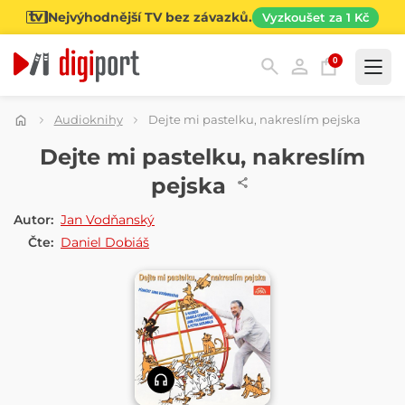
Nejvýhodnější TV bez závazků.
Vyzkoušet za 1 Kč
0
Kategorie
Audioknihy
Dejte mi pastelku, nakreslím pejska
AUDIOKNIHA
Dejte mi pastelku, nakreslím
pejska
Autor:
Jan Vodňanský
Čte:
Daniel Dobiáš