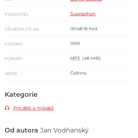
Supraphon
VYDAVATEL
00:48:18 hod.
CELKOVÁ DÉLKA
1999
VYDÁNO
MP3
(48 MiB)
FORMÁT
Čeština
JAZYK
Kategorie
Pro děti a mládež
Od autora
Jan Vodňanský