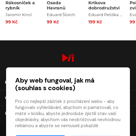
Rákosníček a
Osada
Krtkova
Po
rybník
Havranů
dobrodružství
zv
Z
Jaromír Kincl
Eduard Štorch
Eduard Petiška , Zdeněk Miler
Ev
99 Kč
99 Kč
199 Kč
99
digiport.cz © 2026
Aby web fungoval, jak má
NÁKUP
(souhlas s cookies)
O SPOLEČNOSTI
Pro co nejlepší zážitek z procházení webu - aby
fungovalo vyhledávání, abychom si pamatovali, co
máte v košíku, abyste jednoduše zjistili stav vaší
KONTAKT
objednávky, abychom vás neobtěžovali nevhodnou
reklamou a abyste se nemuseli pokaždé
přihlašovat.