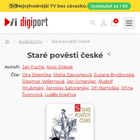
Nejvýhodnější TV bez závazků.
Vyzkoušet za 1 Kč
0
Kategorie
Audioknihy
Staré pověsti české
AUDIOKNIHA
Staré pověsti české
Autoři:
Jan Fuchs
,
Alois Jirásek
Čte:
Ota Sklenčka
,
Stella Zázvorková
,
Zuzana Bydžovská
,
Dagmar Veškrnová
,
Jan Schánilec
,
Rudolf
Hrušínský
,
Jaroslav Satoranský
,
Jiří Bartoška
,
Jiřina
Švorcová
,
Luděk Kopřiva