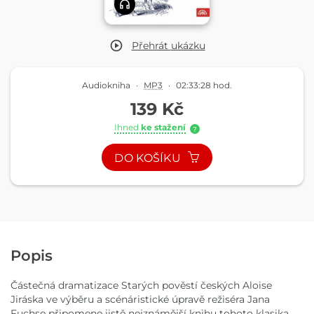
Přehrát
ukázku
Audiokniha
·
MP3
·
02:33:28 hod.
139 Kč
Ihned
ke stažení
?
DO KOŠÍKU
Popis
Částečná dramatizace Starých pověstí českých Aloise
Jiráska ve výběru a scénáristické úpravě režiséra Jana
Fuchse připomene jistě nejznámější knihu tohoto klasika