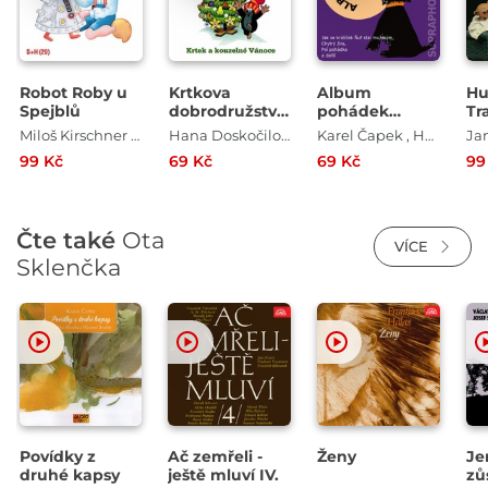
Robot Roby u
Krtkova
Album
Hu
Spejblů
dobrodružství
pohádek
Tr
5 Krtek a
"Supraphon
Miloš Kirschner , Jan Fuchs
Hana Doskočilová , Jan Fuchs
Karel Čapek , Helena Lisická , Jan Fuchs , Zdeněk Karel Slabý , Marie Majerová , Miloš Wolf
Ja
kouzelné
dětem" 8. (Jak
99 Kč
69 Kč
69 Kč
99
Vánoce
se králíček Ňuf
stal mužským,
Chytrý Jíra, Psí
pohádka a
Čte také
Ota
další)
VÍCE
Sklenčka
Povídky z
Ač zemřeli -
Ženy
Je
druhé kapsy
ještě mluví IV.
zů