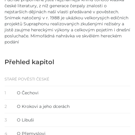
české literatury, z níž generace čerpaly znalosti o
nejstarších dějinách naší vlasti předávané v pověstech.
Snímek natočený v r. 1988 je ukázkou velkorysých edičních
projektů Supraphonu realizovaných zkušenými režiséry a
jistě zaujme hereckými výkony a celkovým pojetím i dnešní
posluchače. Mimořádná nahrávka ve skvělém hereckém
podání
Přehled kapitol
STARÉ POVĚSTI ČESKÉ
1
O Čechovi
2
O Krokovi a jeho dcerách
3
O Libuši
4
O Přemyslovi