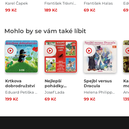
Vá
Karel Čapek
František Trávníček
František Halas
Ed
Jos
99 Kč
189 Kč
69 Kč
69
Mohlo by se vám také líbit
Krtkova
Nejlepší
Spejbl versus
Ka
dobrodružství
pohádky
Dracula
mo
Josefa Lady
Po
Eduard Petiška , Zdeněk Miler
Josef Lada
Helena Philippová
And
vy
199 Kč
69 Kč
99 Kč
13
Ma