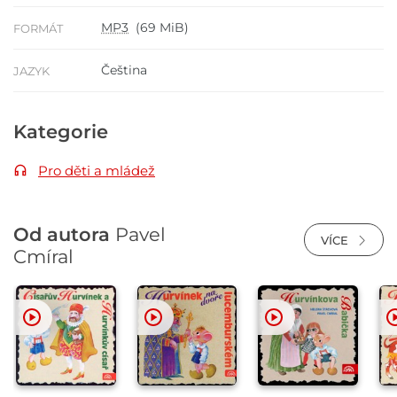
MP3
(69 MiB)
FORMÁT
Čeština
JAZYK
Kategorie
Pro děti a mládež
Od autora
Pavel
VÍCE
Cmíral