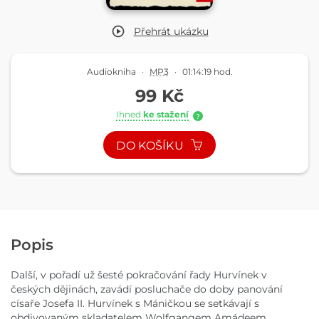
Přehrát
ukázku
Audiokniha
·
MP3
·
01:14:19 hod.
99 Kč
Ihned
ke stažení
?
DO KOŠÍKU
Popis
Další, v pořadí už šesté pokračování řady Hurvínek v
českých dějinách, zavádí posluchače do doby panování
císaře Josefa II. Hurvínek s Máničkou se setkávají s
obdivovaným skladatelem Wolfgangem Amádeem