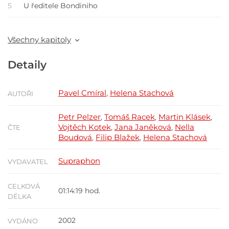
5
U ředitele Bondiniho
Všechny kapitoly
Detaily
Pavel Cmíral
Helena Stachová
,
AUTOŘI
Petr Pelzer
Tomáš Racek
Martin Klásek
,
,
,
Vojtěch Kotek
Jana Janěková
Nella
,
,
ČTE
Boudová
Filip Blažek
Helena Stachová
,
,
Supraphon
VYDAVATEL
CELKOVÁ
01:14:19 hod.
DÉLKA
2002
VYDÁNO