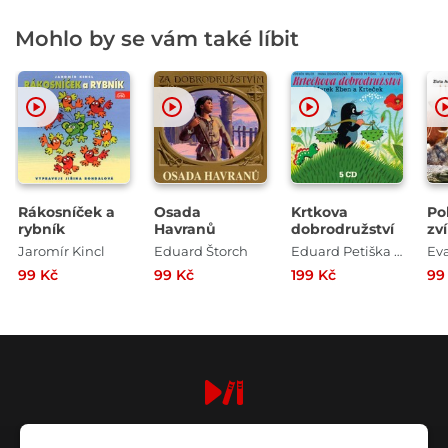
Mohlo by se vám také líbit
Rákosníček a
Osada
Krtkova
Po
rybník
Havranů
dobrodružství
zv
Z
Jaromír Kincl
Eduard Štorch
Eduard Petiška , Zdeněk Miler
Ev
99 Kč
99 Kč
199 Kč
99
digiport.cz © 2026