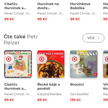
Císařův
Hurvínek na
Hurvínkova
Hu
Hurvínek a
dvoře
Babička
Př
Hurvínkův
lucemburském
Pavel Cmíral , Helena Stachová
Pavel Cmíral , Helena Stachová
Pavel Cmíral , Helena Stachová
císař
99 Kč
99 Kč
99 Kč
99
Čte také
Petr
VÍCE
Pelzer
Císařův
Řecké báje a
Broučci
Vi
Hurvínek a
pověsti
Ko
Hurvínkův
4
Pavel Cmíral , Helena Stachová
Eduard Petiška
Jan Karafiát
Ka
císař
99 Kč
69 Kč
139 Kč
19