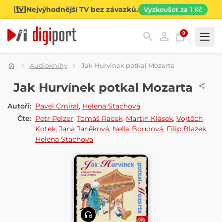
Nejvýhodnější TV bez závazků.
Vyzkoušet za 1 Kč
0
Kategorie
Audioknihy
Jak Hurvínek potkal Mozarta
AUDIOKNIHA
Jak Hurvínek potkal Mozarta
Autoři:
Pavel Cmíral
,
Helena Stachová
Čte:
Petr Pelzer
,
Tomáš Racek
,
Martin Klásek
,
Vojtěch
Kotek
,
Jana Janěková
,
Nella Boudová
,
Filip Blažek
,
Helena Stachová