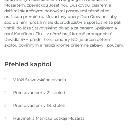
Mozartem, zpěvačkou Josefínou Duškovou, císařem a
dalšími skutečnými dobovými postavami těsně před
pražskou premiérou Mozartovy opery Don Giovanni, aby
spolu s nimi prožili malé dobrodružství a spořádaně se pak
vrátili do lóže Stavovského divadla za panem Spejblem a
paní Kateřinou. Titul, v němž hrají kromě protagonistů
Divadla S+H přední herci činohry ND, je určen dětem
školou povinným a nabízí kromě příjemné zábavy i poučení.
Přehled kapitol
1
V lóži Stavovského divadla
2
Před divadlem v 21. století
3
Před divadlem v 18. století
4
Hurvínek a Mánička potkají Mozarta