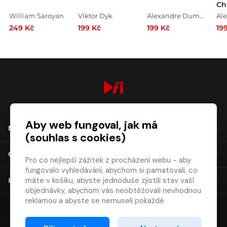
Ch
William Saroyan
Viktor Dyk
Alexandre Dumas
249 Kč
199 Kč
199 Kč
19
digiport.cz © 2026
Aby web fungoval, jak má
NÁKUP
(souhlas s cookies)
O SPOLEČNOSTI
Pro co nejlepší zážitek z procházení webu - aby
fungovalo vyhledávání, abychom si pamatovali, co
máte v košíku, abyste jednoduše zjistili stav vaší
KONTAKT
objednávky, abychom vás neobtěžovali nevhodnou
reklamou a abyste se nemuseli pokaždé
přihlašovat.