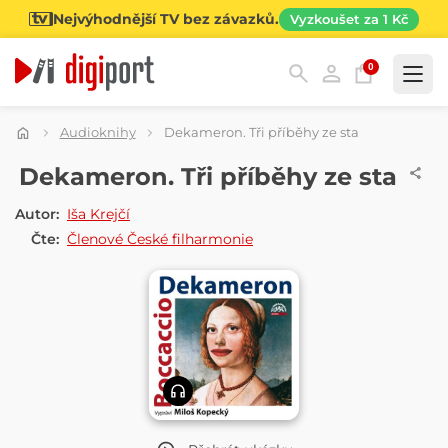
Nejvýhodnější TV bez závazků.
Vyzkoušet za 1 Kč
0
Kategorie
Audioknihy
Dekameron. Tři příběhy ze sta
AUDIOKNIHA
Dekameron. Tři příběhy ze sta
Autor:
Iša Krejčí
Čte:
Členové České filharmonie