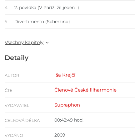
4
2. povídka (V Paříži žil jeden...)
5
Divertimento (Scherzino)
Všechny kapitoly
Detaily
Iša Krejčí
AUTOR
Členové České filharmonie
ČTE
Supraphon
VYDAVATEL
00:42:49 hod.
CELKOVÁ DÉLKA
2009
VYDÁNO