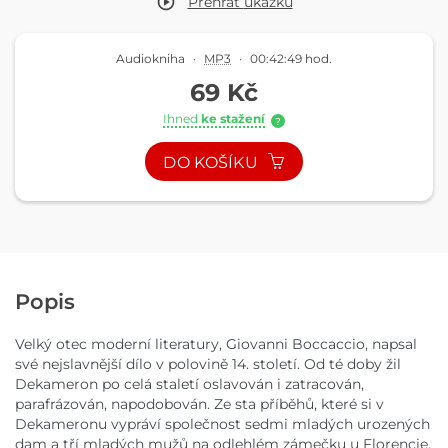
Přehrát
ukázku
Audiokniha
·
MP3
·
00:42:49 hod.
69 Kč
Ihned
ke stažení
?
DO KOŠÍKU
Popis
Velký otec moderní literatury, Giovanni Boccaccio, napsal
své nejslavnější dílo v polovině 14. století. Od té doby žil
Dekameron po celá staletí oslavován i zatracován,
parafrázován, napodobován. Ze sta příběhů, které si v
Dekameronu vypráví společnost sedmi mladých urozených
dam a tří mladých mužů na odlehlém zámečku u Florencie,