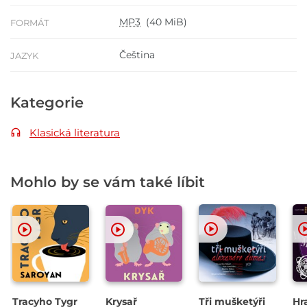
MP3
(40 MiB)
FORMÁT
Čeština
JAZYK
Kategorie
Klasická literatura
Mohlo by se vám také líbit
Tracyho Tygr
Krysař
Tři mušketýři
Hr