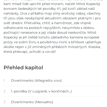
kam mladí lidé uprchli před morem, načetl Miloš Kopecký
koncem šedesátých let povídky tři, jež tvoří základ naší
nahrávky. Dva z příběhů mají silný erotický náboj, všechny
tři jsou však neobyčejně aktuálním obrazem platným i pro
svět dnešní. Přetvářka, chtíč a hamižnost, zde vtipně
odhalovaná na postech nejvyšších, nevymřela s dobou
počínající renesance a její vláda dosud neskončila. Miloš
Kopecký je při četbě tohoto základního kamene evropské
prózy ve svém živlu a pověstnou ironii a břitkost uplatňuje
skvěle nejen v již zmíněných příbězích milostných. Klasika,
která překvapí, uchvátí a vzruší!
Přehled kapitol
1
Divertimento (Allegretto vivo)
2
1. povídka (V Luigianě, v končinách...)
3
Divertimento (Menuetto)