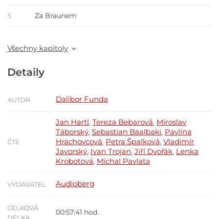
5
Za Braunem
Všechny kapitoly
Detaily
Dalibor Funda
AUTOR
Jan Hartl
Tereza Bebarová
Miroslav
,
,
Táborský
Sebastian Baalbaki
Pavlína
,
,
Hrachovcová
Petra Špalková
Vladimír
,
,
ČTE
Javorský
Ivan Trojan
Jiří Dvořák
Lenka
,
,
,
Krobotová
Michal Pavlata
,
Audioberg
VYDAVATEL
CELKOVÁ
00:57:41 hod.
DÉLKA