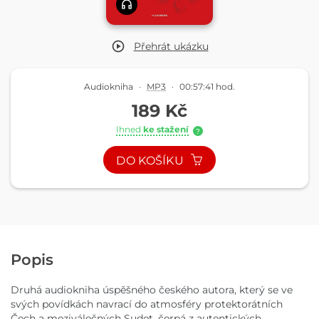
Přehrát
ukázku
Audiokniha
·
MP3
·
00:57:41 hod.
189 Kč
Ihned
ke stažení
?
DO KOŠÍKU
Popis
Druhá audiokniha úspěšného českého autora, který se ve
svých povídkách navrací do atmosféry protektorátních
Čech a meziválečných Sudet, čerpá z autentických