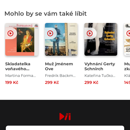
Mohlo by se vám také líbit
Skladatelka
Muž jménem
Vyhnání Gerty
Mu
voňavého
Ove
Schnirch
zka
prádla
Martina Formanová
Fredrik Backman
Kateřina Tučková
Kl
199 Kč
299 Kč
299 Kč
14
digiport.cz © 2026