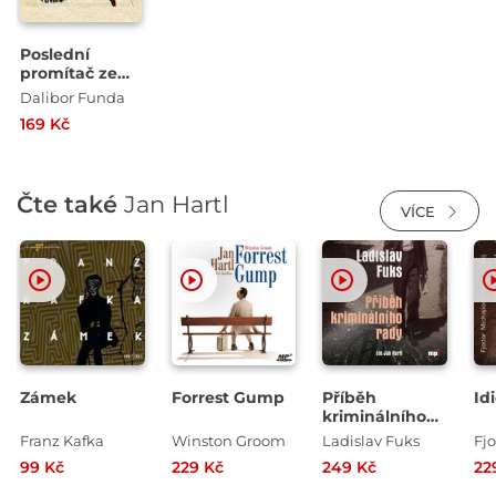
Poslední
promítač ze
Sudet
Dalibor Funda
169 Kč
Čte také
Jan Hartl
VÍCE
Zámek
Forrest Gump
Příběh
Idi
kriminálního
rady
Franz Kafka
Winston Groom
Ladislav Fuks
99 Kč
229 Kč
249 Kč
22