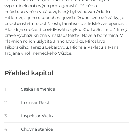
vzpomínek dobových protagonistů. Příběh o
nečistokrevném vlčákovi, který byl věnován Adolfu
Hitlerovi, a jeho osudech na jevišti Druhé světové války, je
podobenstvím o odlišnosti, fanatismu a lidské zaslepenosti.
Blondi je součástí povídkového cyklu ,Gutta Schreibt‘, který
právě vychází knižně v nakladatelství Novela bohemica. V
hlavních rolích uslyšíte Jiřího Dvořáka, Miroslava
Táborského, Terezu Bebarovou, Michala Pavlatu a Ivana
Trojana v roli německého Vůdce.
Přehled kapitol
1
Saská Kamenice
2
In unser Reich
3
Inspektor Waltz
4
Chovná stanice