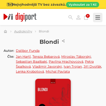
Nejvýhodnější TV bez závazků.
Vyzkoušet za 1 Kč
0
Kategorie
Audioknihy
Blondi
AUDIOKNIHA
Blondi
Autor:
Dalibor Funda
Čte:
Jan Hartl
,
Tereza Bebarová
,
Miroslav Táborský
,
Sebastian Baalbaki
,
Pavlína Hrachovcová
,
Petra
Špalková
,
Vladimír Javorský
,
Ivan Trojan
,
Jiří Dvořák
,
Lenka Krobotová
,
Michal Pavlata