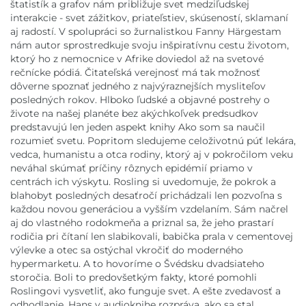
štatistík a grafov nám približuje svet medziľudskej
interakcie - svet zážitkov, priateľstiev, skúseností, sklamaní
aj radostí. V spolupráci so žurnalistkou Fanny Härgestam
nám autor sprostredkuje svoju inšpiratívnu cestu životom,
ktorý ho z nemocnice v Afrike doviedol až na svetové
rečnícke pódiá. Čitateľská verejnosť má tak možnosť
dôverne spoznať jedného z najvýraznejších mysliteľov
posledných rokov. Hlboko ľudské a objavné postrehy o
živote na našej planéte bez akýchkoľvek predsudkov
predstavujú len jeden aspekt knihy Ako som sa naučil
rozumieť svetu. Popritom sledujeme celoživotnú púť lekára,
vedca, humanistu a otca rodiny, ktorý aj v pokročilom veku
neváhal skúmať príčiny rôznych epidémií priamo v
centrách ich výskytu. Rosling si uvedomuje, že pokrok a
blahobyt posledných desaťročí prichádzali len pozvoľna s
každou novou generáciou a vyšším vzdelaním. Sám načrel
aj do vlastného rodokmeňa a priznal sa, že jeho prastarí
rodičia pri čítaní len slabikovali, babička prala v cementovej
výlevke a otec sa ostýchal vkročiť do moderného
hypermarketu. A to hovoríme o Švédsku dvadsiateho
storočia. Boli to predovšetkým fakty, ktoré pomohli
Roslingovi vysvetliť, ako funguje svet. A ešte zvedavosť a
odhodlanie. Hans v audioknihe rozpráva, ako sa stal