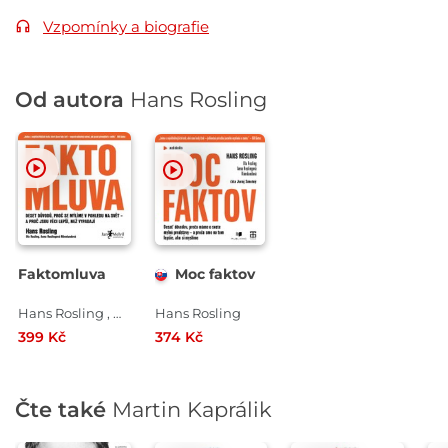
Vzpomínky a biografie
Od autora
Hans Rosling
Faktomluva
Moc faktov
Hans Rosling , Ola Rosling , Anna Roslingová Rönnlundová
Hans Rosling
399 Kč
374 Kč
Čte také
Martin Kaprálik