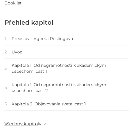
Booklist
Přehled kapitol
1
Predslov - Agneta Roslingova
2
Uvod
Kapitola 1, Od negramotnosti k akademickym
3
uspechom, cast 1
Kapitola 1, Od negramotnosti k akademickym
4
uspechom, cast 2
5
Kapitola 2, Objavovanie sveta, cast 1
Všechny kapitoly