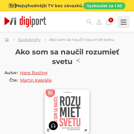
Nejvýhodnější TV bez závazků.
Vyzkoušet za 1 Kč
0
Kategorie
Audioknihy
Ako som sa naučil rozumieť svetu
AUDIOKNIHA
Ako som sa naučil rozumieť
svetu
Autor:
Hans Rosling
Čte:
Martin Kaprálik