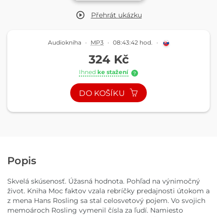
Přehrát
ukázku
Audiokniha
·
MP3
·
08:43:42 hod.
·
324 Kč
Ihned
ke stažení
?
DO KOŠÍKU
Popis
Skvelá skúsenosť. Úžasná hodnota. Pohľad na výnimočný
život. Kniha Moc faktov vzala rebríčky predajnosti útokom a
z mena Hans Rosling sa stal celosvetový pojem. Vo svojich
memoároch Rosling vymenil čísla za ľudí. Namiesto