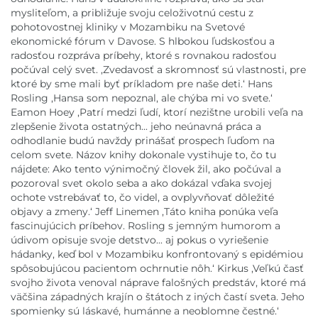
mysliteľom, a približuje svoju celoživotnú cestu z
pohotovostnej kliniky v Mozambiku na Svetové
ekonomické fórum v Davose. S hlbokou ľudskosťou a
radosťou rozpráva príbehy, ktoré s rovnakou radosťou
počúval celý svet. ,Zvedavosť a skromnosť sú vlastnosti, pre
ktoré by sme mali byť príkladom pre naše deti.‘ Hans
Rosling ,Hansa som nepoznal, ale chýba mi vo svete.‘
Eamon Hoey ,Patrí medzi ľudí, ktorí nezištne urobili veľa na
zlepšenie života ostatných... jeho neúnavná práca a
odhodlanie budú navždy prinášať prospech ľuďom na
celom svete. Názov knihy dokonale vystihuje to, čo tu
nájdete: Ako tento výnimočný človek žil, ako počúval a
pozoroval svet okolo seba a ako dokázal vďaka svojej
ochote vstrebávať to, čo videl, a ovplyvňovať dôležité
objavy a zmeny.‘ Jeff Linemen ,Táto kniha ponúka veľa
fascinujúcich príbehov. Rosling s jemným humorom a
údivom opisuje svoje detstvo... aj pokus o vyriešenie
hádanky, keď bol v Mozambiku konfrontovaný s epidémiou
spôsobujúcou pacientom ochrnutie nôh.‘ Kirkus ,Veľkú časť
svojho života venoval náprave falošných predstáv, ktoré má
väčšina západných krajín o štátoch z iných častí sveta. Jeho
spomienky sú láskavé, humánne a neoblomne čestné.‘