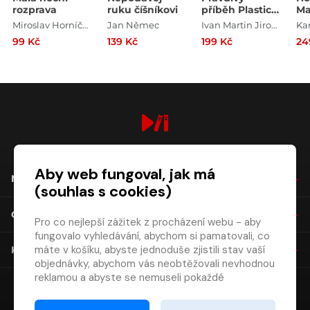
rozprava
ruku číšníkovi
příběh Plastic
Ma
People
Miroslav Horníček , Katarzyna Gärtner , Ernest Bryll
Jan Němec
Ivan Martin Jirous
Ka
99 Kč
139 Kč
199 Kč
24
digiport.cz © 2026
Aby web fungoval, jak má
NÁKUP
(souhlas s cookies)
O SPOLEČNOSTI
Pro co nejlepší zážitek z procházení webu - aby
fungovalo vyhledávání, abychom si pamatovali, co
máte v košíku, abyste jednoduše zjistili stav vaší
KONTAKT
objednávky, abychom vás neobtěžovali nevhodnou
reklamou a abyste se nemuseli pokaždé
přihlašovat.