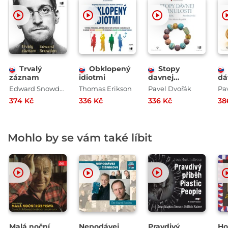
Trvalý
Obklopený
Stopy
záznam
idiotmi
davnej
dá
minulosti -
mi
Edward Snowden
Thomas Erikson
Pavel Dvořák
Pa
Zrod národa
Sl
374 Kč
336 Kč
336 Kč
38
st
Mohlo by se vám také líbit
Malá noční
Nepodávej
Pravdivý
Ho