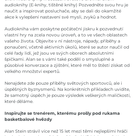
audioknihy (E-knihy, tištěné knihy) Pozvedněte svou hru je
naučit a inspirovat posluchače, aby se dali do okamžité
akce k vylepšení nastavení své mysli, zvyků a hodnot.
Audiokniha vám poskytne počáteční jiskru k pozvednutí
vlastní hry na zcela novou úroveň, a to ve všech oblastech
vašeho života. Objevíte v ní nástroje, nápady, příběhy a
ponaučení, včetně aktivních úkolů, které se autor naučil od
celé řady lidí, jež jsou ve svých oborech absolutními
špičkami. Alan se s vámi také podělí o smysluplné a
působivé konverzace a zjištění, které měl to štěstí získat od
velkého množství expertů.
Nenajdete zde pouze příběhy světových sportovců, ale i
úspěšných byznysmenů. Na konkrétních příkladech uvidíte,
že samotný úspěch je pouze výsledek veškerých maličkostí,
které děláme.
Inspirujte se trenérem, kterému prošly pod rukama
basketbalové hvězdy
Alan Stein strávil více než 15 let mezi těmi nejlepšími hráči