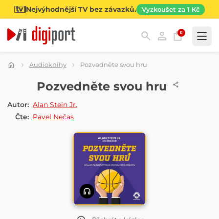
Nejvýhodnější TV bez závazků.
Vyzkoušet za 1 Kč
0
Kategorie
Audioknihy
Pozvedněte svou hru
AUDIOKNIHA
Pozvedněte svou hru
Autor:
Alan Stein Jr.
Čte:
Pavel Nečas