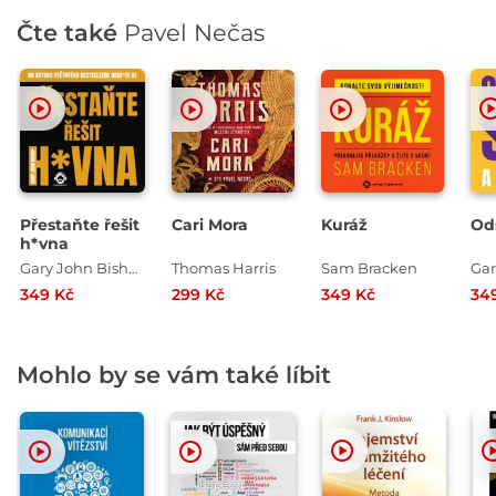
Čte také
Pavel Nečas
Přestaňte řešit
Cari Mora
Kuráž
Od
h*vna
Gary John Bishop
Thomas Harris
Sam Bracken
349 Kč
299 Kč
349 Kč
34
Mohlo by se vám také líbit