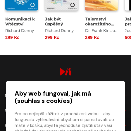
Komunikací k
Jak být
Tajemství
Ja
Vítězství
úspěšný
okamžitého
pr
léčení
dr
Richard Denny
Richard Denny
Dr. Frank Kinslow
299 Kč
299 Kč
289 Kč
50
digiport.cz © 2026
Aby web fungoval, jak má
NÁKUP
(souhlas s cookies)
O SPOLEČNOSTI
Pro co nejlepší zážitek z procházení webu - aby
fungovalo vyhledávání, abychom si pamatovali, co
máte v košíku, abyste jednoduše zjistili stav vaší
KONTAKT