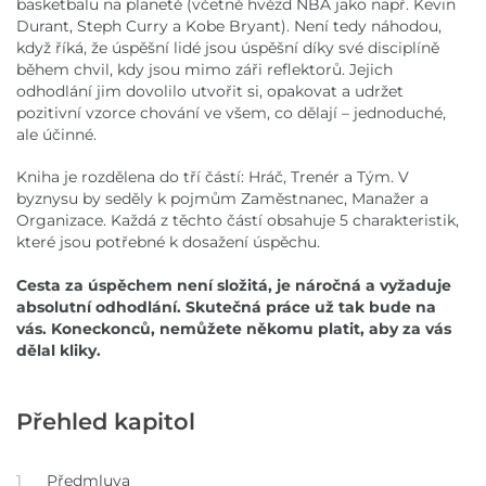
basketbalu na planetě (včetně hvězd NBA jako např. Kevin
Durant, Steph Curry a Kobe Bryant). Není tedy náhodou,
když říká, že úspěšní lidé jsou úspěšní díky své disciplíně
během chvil, kdy jsou mimo záři reflektorů. Jejich
odhodlání jim dovolilo utvořit si, opakovat a udržet
pozitivní vzorce chování ve všem, co dělají – jednoduché,
ale účinné.
Kniha je rozdělena do tří částí: Hráč, Trenér a Tým. V
byznysu by seděly k pojmům Zaměstnanec, Manažer a
Organizace. Každá z těchto částí obsahuje 5 charakteristik,
které jsou potřebné k dosažení úspěchu.
Cesta za úspěchem není složitá, je náročná a vyžaduje
absolutní odhodlání. Skutečná práce už tak bude na
vás. Koneckonců, nemůžete někomu platit, aby za vás
dělal kliky.
Přehled kapitol
1
Předmluva