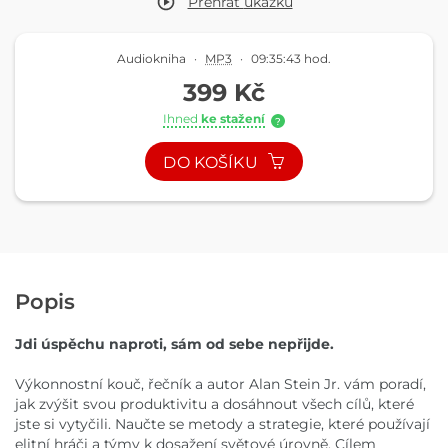
Přehrát
ukázku
Audiokniha
·
MP3
·
09:35:43 hod.
399 Kč
Ihned
ke stažení
?
DO KOŠÍKU
Popis
Jdi úspěchu naproti, sám od sebe nepřijde.
Výkonnostní kouč, řečník a autor Alan Stein Jr. vám poradí,
jak zvýšit svou produktivitu a dosáhnout všech cílů, které
jste si vytyčili. Naučte se metody a strategie, které používají
elitní hráči a týmy k dosažení světové úrovně. Cílem