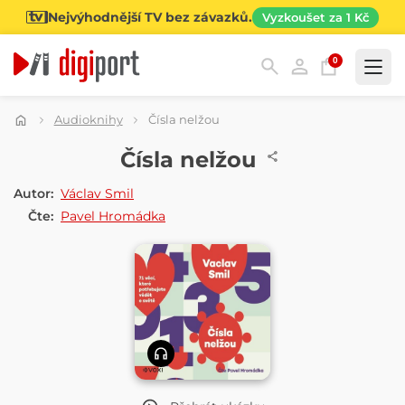
Nejvýhodnější TV bez závazků.
Vyzkoušet za 1 Kč
0
Kategorie
Audioknihy
Čísla nelžou
AUDIOKNIHA
Čísla nelžou
Autor:
Václav Smil
Čte:
Pavel Hromádka