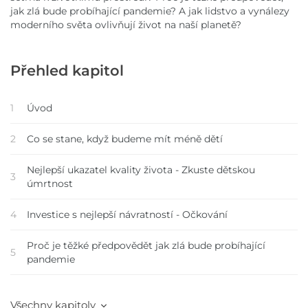
jak zlá bude probíhající pandemie? A jak lidstvo a vynálezy
moderního světa ovlivňují život na naší planetě?
Přehled kapitol
1
Úvod
2
Co se stane, když budeme mít méně dětí
Nejlepší ukazatel kvality života - Zkuste dětskou
3
úmrtnost
4
Investice s nejlepší návratností - Očkování
Proč je těžké předpovědět jak zlá bude probíhající
5
pandemie
Všechny kapitoly