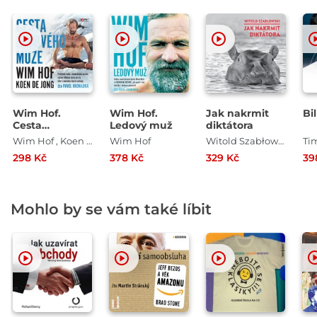
Wim Hof.
Wim Hof.
Jak nakrmit
Bi
Cesta
Ledový muž
diktátora
Ledového
Wim Hof , Koen de Jong
Wim Hof
Witold Szabłowski
Ti
muže
298 Kč
378 Kč
329 Kč
39
Mohlo by se vám také líbit