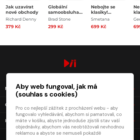
Jak uzavírat
Globální
Nebojte se
Ne
nové obchody
samoobsluha -
klasiky!
kla
Jeff Bezos a
Hudební škola
Hu
Richard Denny
Brad Stone
Smetana
věk Amazonu
- komplet čeští
- 
379 Kč
299 Kč
699 Kč
69
skladatelé
digiport.cz © 2026
Aby web fungoval, jak má
NÁKUP
(souhlas s cookies)
O SPOLEČNOSTI
Pro co nejlepší zážitek z procházení webu - aby
fungovalo vyhledávání, abychom si pamatovali, co
máte v košíku, abyste jednoduše zjistili stav vaší
KONTAKT
objednávky, abychom vás neobtěžovali nevhodnou
reklamou a abyste se nemuseli pokaždé
přihlašovat.