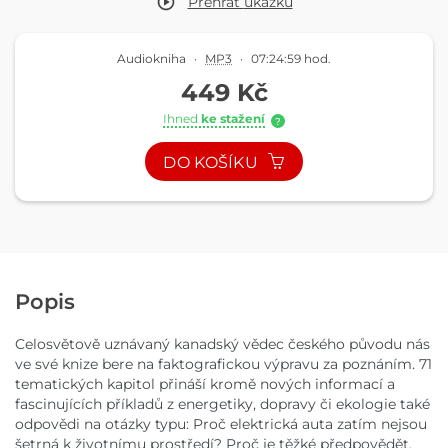
Přehrát
ukázku
Audiokniha
·
MP3
·
07:24:59 hod.
449 Kč
Ihned
ke stažení
?
DO KOŠÍKU
Popis
Celosvětově uznávaný kanadský vědec českého původu nás
ve své knize bere na faktografickou výpravu za poznáním. 71
tematických kapitol přináší kromě nových informací a
fascinujících příkladů z energetiky, dopravy či ekologie také
odpovědi na otázky typu: Proč elektrická auta zatím nejsou
šetrná k životnímu prostředí? Proč je těžké předpovědět,