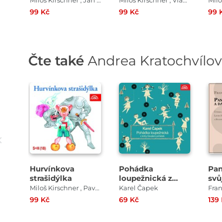
Miloš Kirschner , Jan Fuchs
Miloš Kirschner , Vladimír Straka
Milo
99 Kč
99 Kč
99 
Čte také
Andrea Kratochvílo
Přehrát
Přehrát
ukázku
ukázku
Hurvínkova
Pohádka
Pan
strašidýlka
loupežnická z
svů
knihy Devatero
sou
Miloš Kirschner , Pavel Grym
Karel Čapek
Fra
pohádek
99 Kč
69 Kč
139