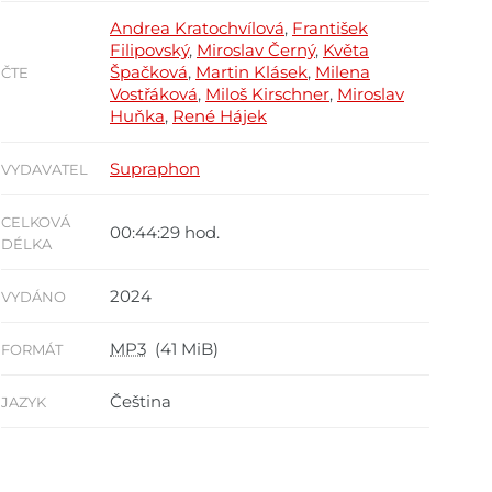
Andrea Kratochvílová
,
František
Filipovský
,
Miroslav Černý
,
Květa
Špačková
,
Martin Klásek
,
Milena
ČTE
Vostřáková
,
Miloš Kirschner
,
Miroslav
Huňka
,
René Hájek
Supraphon
VYDAVATEL
CELKOVÁ
00:44:29 hod.
DÉLKA
2024
VYDÁNO
MP3
(41 MiB)
FORMÁT
Čeština
JAZYK