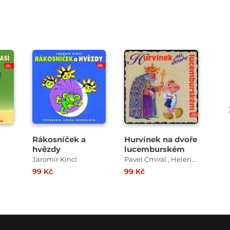
Přehrát
Přehrát
ukázku
ukázku
Rákosníček a
Hurvínek na dvoře
Rá
hvězdy
lucemburském
ryb
Jaromír Kincl
Pavel Cmíral , Helena Stachová
Jar
99 Kč
99 Kč
99 