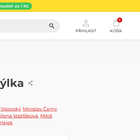
koušet za 1 Kč
0
PŘIHLÁSIT
KOŠÍK
dýlka
Filipovský
,
Miroslav Černý
,
ilena Vostřáková
,
Miloš
Hájek