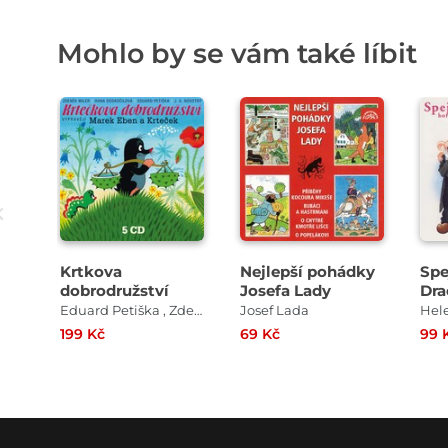
Mohlo by se vám také líbit
Přehrát
Přehrát
ukázku
ukázku
Krtkova
Nejlepší pohádky
Spe
dobrodružství
Josefa Lady
Dra
Eduard Petiška , Zdeněk Miler
Josef Lada
Hel
199 Kč
69 Kč
99 