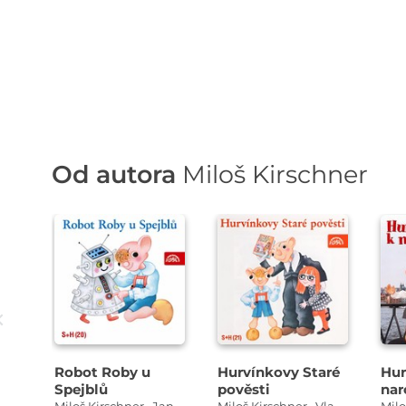
Od autora
Miloš Kirschner
Přehrát
P
Přehrát
ukázku
u
ukázku
Robot Roby u
Hurvínkovy Staré
Hur
Spejblů
pověsti
nar