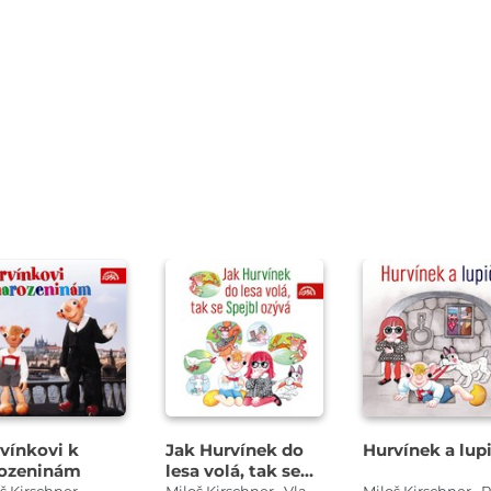
řehrát
Přehrát
Přehrát
kázku
ukázku
ukázku
vínkovi k
Jak Hurvínek do
Hurvínek a lupi
ozeninám
lesa volá, tak se