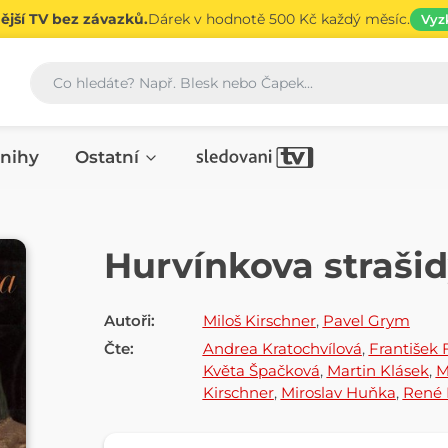
jší TV bez závazků.
Dárek v hodnotě 500 Kč každý měsíc.
Vyz
Vyhledávání
nihy
Ostatní
AUDIOKNIHA
Hurvínkova straši
Autoři:
Miloš Kirschner
,
Pavel Grym
Čte:
Andrea Kratochvílová
,
František 
Květa Špačková
,
Martin Klásek
,
M
Kirschner
,
Miroslav Huňka
,
René 