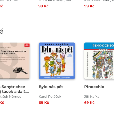
Spejbl ozývá
š Kirschner
Miloš Kirschner , Vladimír Straka
Kč
99 Kč
99 Kč
vá
Přehrát
Přehrát
Přehrát
ukázku
ukázku
ukázku
 Sanytr chce
Bylo nás pět
Pinocchio
j tácek a další
dničky
ntišek Němec
Karel Poláček
Jiří Kafka
 Kč
69 Kč
69 Kč