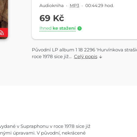
Audiokniha
·
MP3
·
00:44:29 hod.
69 Kč
Ihned
ke stažení
?
Původní LP album 1 18 2296 'Hurvínkova straš
roce 1978 sice již...
Celý popis
vydané v Supraphonu v roce 1978 sice již
írnými úpravami. V původní, nekrácené