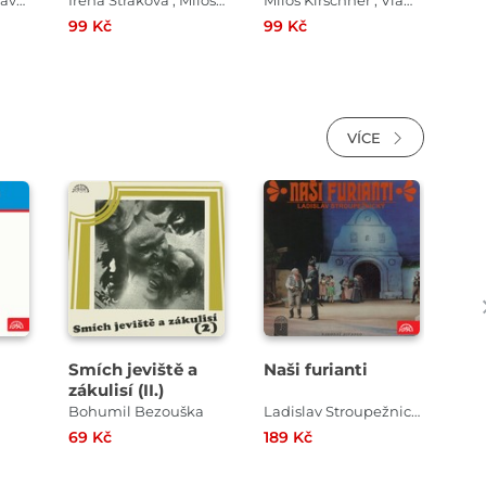
Hurvínkův poklad
Miloš Kirschner , Pavel Grym
Irena Straková , Miloš Kirschner , Vladimír Straka
Miloš Kirschner , Vladimír Straka
99 Kč
99 Kč
69 
VÍCE
Přehrát
Přehrát
ukázku
ukázku
Smích jeviště a
Naši furianti
Hu
zákulisí (II.)
Bohumil Bezouška
Ladislav Stroupežnický
Jiří
69 Kč
189 Kč
199