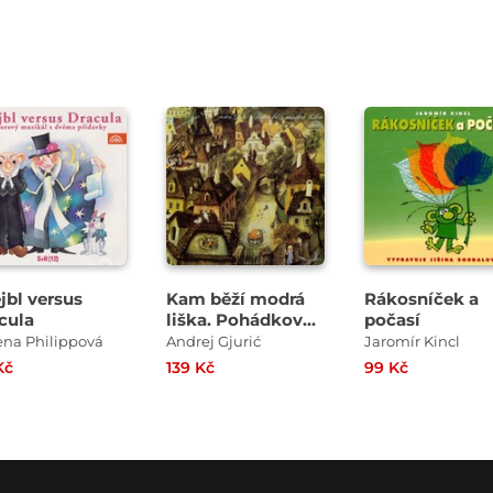
Přehrát
Přehrát
Přehrát
ukázku
ukázku
ukázku
jbl versus
Kam běží modrá
Rákosníček a
cula
liška. Pohádkové
počasí
vyprávění z Malé
ena Philippová
Andrej Gjurić
Jaromír Kincl
Strany
Kč
139 Kč
99 Kč