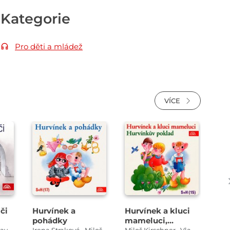
Kategorie
Pro děti a mládež
VÍCE
Přehrát
Přehrát
ukázku
ukázku
či
Hurvínek a
Hurvínek a kluci
Hur
pohádky
mameluci,
če