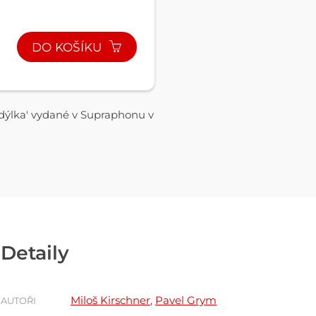
DO KOŠÍKU
idýlka' vydané v Supraphonu v
Detaily
Miloš Kirschner
,
Pavel Grym
AUTOŘI