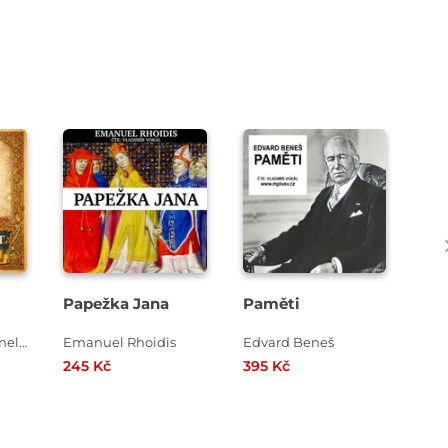
Přehrát
Přehrát
ukázku
ukázku
Papežka Jana
Paměti
Mar
– z
rev
Tommaso Campanella
Emanuel Rhoidis
Edvard Beneš
Cla
245 Kč
395 Kč
295