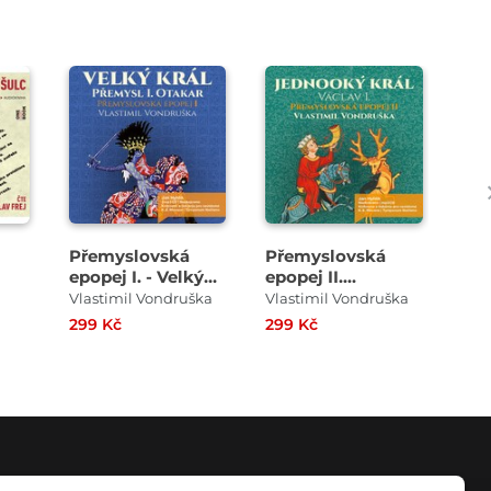
Přehrát
Přehrát
ukázku
ukázku
Přemyslovská
Přemyslovská
Tou
epopej I. - Velký
epopej II.
min
král
Jednooký král
Vlastimil Vondruška
Vlastimil Vondruška
Jose
299 Kč
299 Kč
699