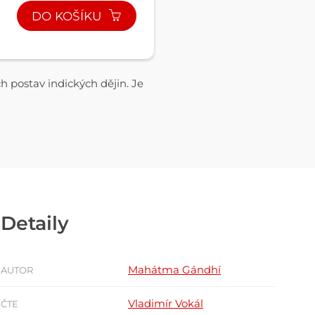
DO KOŠÍKU
 postav indických dějin. Je
Detaily
Mahátma Gándhí
AUTOR
Vladimír Vokál
ČTE