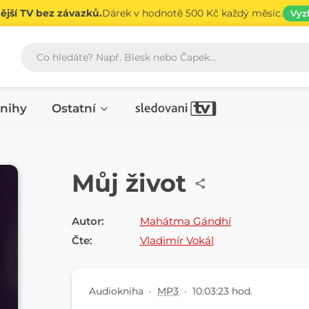
jší TV bez závazků.
Dárek v hodnotě 500 Kč každý měsíc.
Vyz
Vyhledávání
nihy
Ostatní
AUDIOKNIHA
Můj život
Autor:
Mahátma Gándhí
Čte:
Vladimír Vokál
Audiokniha
·
MP3
·
10:03:23 hod.