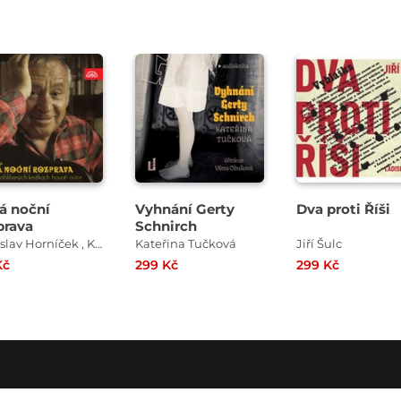
Přehrát
Přehrát
Přehrát
ukázku
ukázku
ukázku
á noční
Vyhnání Gerty
Dva proti Říši
prava
Schnirch
Miroslav Horníček , Katarzyna Gärtner , Ernest Bryll
Kateřina Tučková
Jiří Šulc
Kč
299 Kč
299 Kč