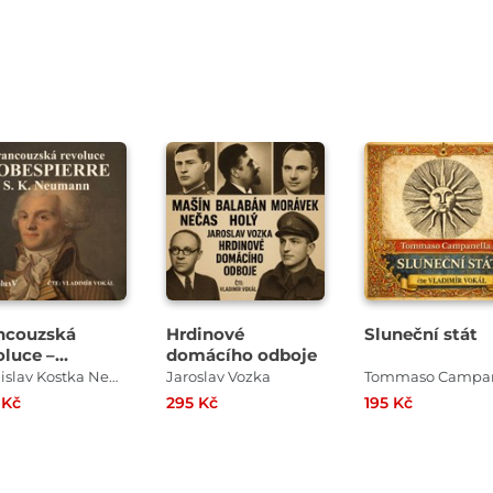
Přehrát
Přehrát
Přehrát
ukázku
ukázku
ukázku
ncouzská
Hrdinové
Sluneční stát
oluce –
domácího odboje
espierre
Stanislav Kostka Neumann
Jaroslav Vozka
 Kč
295 Kč
195 Kč