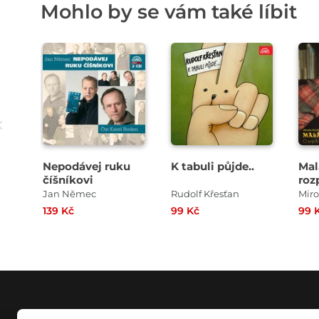
Mohlo by se vám také líbit
Přehrát
Přehrát
ukázku
ukázku
Nepodávej ruku
K tabuli půjde..
Mal
číšníkovi
roz
Jan Němec
Rudolf Křesťan
139 Kč
99 Kč
99 