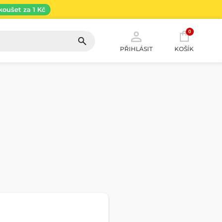
koušet za 1 Kč
0
PŘIHLÁSIT
KOŠÍK