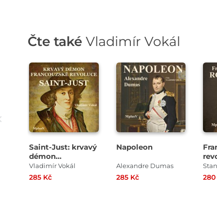
Čte také
Vladimír Vokál
Přehrát
Přehrát
ukázku
ukázku
Saint-Just: krvavý
Napoleon
Fra
démon
rev
Francouzské
Rob
Vladimír Vokál
Alexandre Dumas
revoluce
285 Kč
285 Kč
280