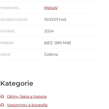
MplusV
VYDAVATEL
10:03:23 hod.
CELKOVÁ DÉLKA
2024
VYDÁNO
MP3
(585 MiB)
FORMÁT
Čeština
JAZYK
Kategorie
Dějiny, fakta a historie
Vzpomínky a biografie