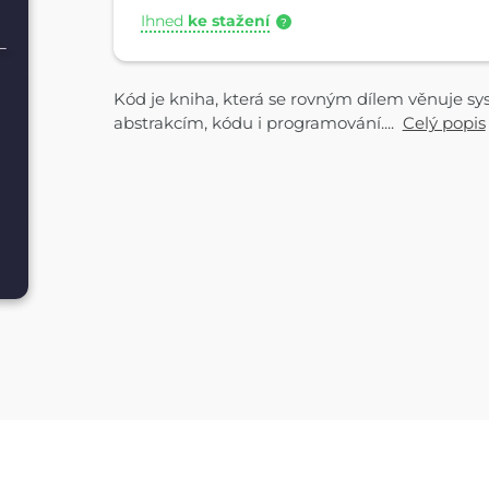
Ihned
ke stažení
?
Kód je kniha, která se rovným dílem věnuje 
abstrakcím, kódu i programování....
Celý popis