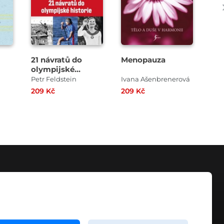
21 návratů do
Menopauza
Ruk
olympijské
Ha
historie
Petr Feldstein
Ivana Ašenbrenerová
209 Kč
209 Kč
349
KONTAKT
info@digiport.cz