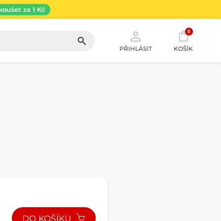
koušet za 1 Kč
0
PŘIHLÁSIT
KOŠÍK
DO KOŠÍKU