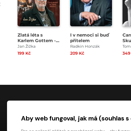
Zlatá léta s
I v nemoci si buď
Car
Karlem Gottem -
přítelem
Sku
Čtvrt století za
Han
Jan Žižka
Radkin Honzák
Tom
zády Mistra
199 Kč
209 Kč
349
NÁKUP
Aby web fungoval, jak má (souhlas s
Časté dotazy
Platba