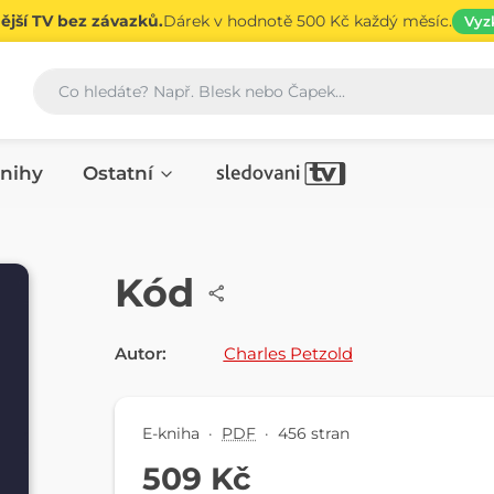
jší TV bez závazků.
Dárek v hodnotě 500 Kč každý měsíc.
Vyz
Vyhledávání
nihy
Ostatní
E-KNIHA
Kód
Autor:
Charles Petzold
E-kniha
·
PDF
·
456 stran
509 Kč