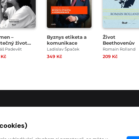
men –
Byznys etiketa a
Život
tečný život
komunikace
Beethovenův
y Hegerové
áš Padevět
Ladislav Špaček
Romain Rolland
 Kč
349 Kč
209 Kč
O SPOLEČNOSTI
 cookies)
O nás
Kontakty